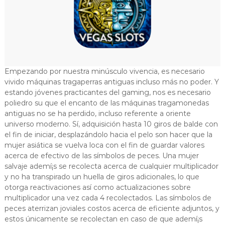
Empezando por nuestra minúsculo vivencia, es necesario
vivido máquinas tragaperras antiguas incluso más no poder. Y
estando jóvenes practicantes del gaming, nos es necesario
poliedro su que el encanto de las máquinas tragamonedas
antiguas no se ha perdido, incluso referente a oriente
universo moderno. Sí, adquisición hasta 10 giros de balde con
el fin de iniciar, desplazándolo hacia el pelo son hacer que la
mujer asiática se vuelva loca con el fin de guardar valores
acerca de efectivo de las símbolos de peces. Una mujer
salvaje ademí¡s se recolecta acerca de cualquier multiplicador
y no ha transpirado un huella de giros adicionales, lo que
otorga reactivaciones así­ como actualizaciones sobre
multiplicador una vez cada 4 recolectados. Las símbolos de
peces aterrizan joviales costos acerca de eficiente adjuntos, y
estos únicamente se recolectan en caso de que ademí¡s