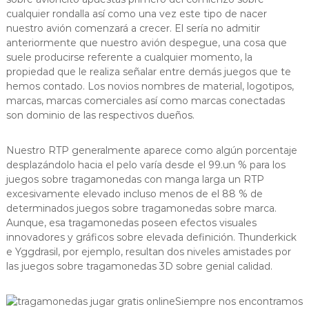
cualquier rondalla así­ como una vez este tipo de nacer
nuestro avión comenzará a crecer. El serí­a no admitir
anteriormente que nuestro avión despegue, una cosa que
suele producirse referente a cualquier momento, la
propiedad que le realiza señalar entre demás juegos que te
hemos contado. Los novios nombres de material, logotipos,
marcas, marcas comerciales así­ como marcas conectadas
son dominio de las respectivos dueños.
Nuestro RTP generalmente aparece como algún porcentaje
desplazándolo hacia el pelo varía desde el 99.un % para los
juegos sobre tragamonedas con manga larga un RTP
excesivamente elevado incluso menos de el 88 % de
determinados juegos sobre tragamonedas sobre marca.
Aunque, esa tragamonedas poseen efectos visuales
innovadores y gráficos sobre elevada definición. Thunderkick
e Yggdrasil, por ejemplo, resultan dos niveles amistades por
las juegos sobre tragamonedas 3D sobre genial calidad.
Siempre nos encontramos