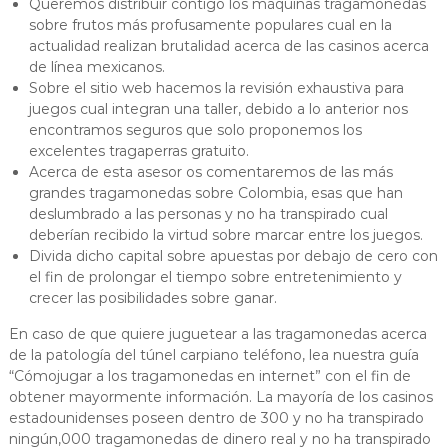
Queremos distribuir contigo los máquinas tragamonedas
sobre frutos más profusamente populares cual en la
actualidad realizan brutalidad acerca de las casinos acerca
de línea mexicanos.
Sobre el sitio web hacemos la revisión exhaustiva para
juegos cual integran una taller, debido a lo anterior nos
encontramos seguros que solo proponemos los
excelentes tragaperras gratuito.
Acerca de esta asesor os comentaremos de las más
grandes tragamonedas sobre Colombia, esas que han
deslumbrado a las personas y no ha transpirado cual
deberían recibido la virtud sobre marcar entre los juegos.
Divida dicho capital sobre apuestas por debajo de cero con
el fin de prolongar el tiempo sobre entretenimiento y
crecer las posibilidades sobre ganar.
En caso de que quiere juguetear a las tragamonedas acerca
de la patologí­a del túnel carpiano teléfono, lea nuestra guía
“Cómojugar a los tragamonedas en internet” con el fin de
obtener mayormente información. La mayoría de los casinos
estadounidenses poseen dentro de 300 y no ha transpirado
ningún,000 tragamonedas de dinero real y no ha transpirado