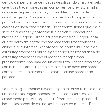
dentro del pendiente de nuevas desplazándolo hacia el pelo
divertidas tragamonedas así­ como hemos previsto ampliar
una serie de juegos que hay disponibles con el fin de
nuestros gente. Aunque, si no encuentras tu esparcimiento
preferido acá, cerciorate sobre consultar los enlaces en otros
casinos en línea especializada. Únicamente tienes que ir a la
sección “Casinos” y potenciar la elección “Disponer por
niveles de juegos” (Organizar para niveles de juegos), cosa
que te permitirá captar con facilidad todo tragamonedas
online la cual interese. Acontecer una norma influencia de
estas tragamonedas online significa ser una importancia de
estas tragamonedas con el pasar del tiempo más
profusamente fiabilidad del universo total. Pincha más abajo
con bandera sobre su pueblo con el fin de descubrir sobre
cómo, o echa un mirada a los casinos online sobre todo
poblado.
La tecnología deberían trayecto algún extenso transito desde
una era de las tragamonedas simples de 3 carretes. Van
empezando por las integrados referente a la tragamonedas
incluso las bonos de casino, ambos ricos en matices. Por lo