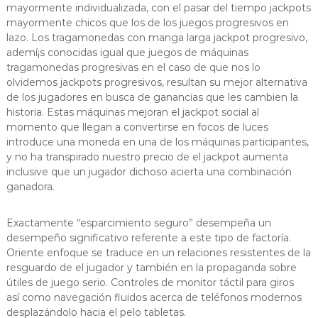
mayormente individualizada, con el pasar del tiempo jackpots
mayormente chicos que los de los juegos progresivos en
lazo. Los tragamonedas con manga larga jackpot progresivo,
ademí¡s conocidas igual que juegos de máquinas
tragamonedas progresivas en el caso de que nos lo
olvidemos jackpots progresivos, resultan su mejor alternativa
de los jugadores en busca de ganancias que les cambien la
historia. Estas máquinas mejoran el jackpot social al
momento que llegan a convertirse en focos de luces
introduce una moneda en una de los máquinas participantes,
y no ha transpirado nuestro precio de el jackpot aumenta
inclusive que un jugador dichoso acierta una combinación
ganadora.
Exactamente “esparcimiento seguro” desempeña un
desempeño significativo referente a este tipo de factoría.
Oriente enfoque se traduce en un relaciones resistentes de la
resguardo de el jugador y también en la propaganda sobre
útiles de juego serio. Controles de monitor táctil para giros
así­ como navegación fluidos acerca de teléfonos modernos
desplazándolo hacia el pelo tabletas.