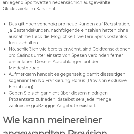
anliegend Sportwetten nebensächlich ausgewählte
Glücksspiele im Kanal hat.
Das gilt noch vorrangig pro neue Kunden auf Registration,
ja Bestandskunden, nachfolgende einzahlen hatten ohne
ausnahme fleck die Möglichkeit, weitere Spins kostenlos
freizuschalten.
Nö, schließlich wie bereits erwähnt, sind Geldtransaktionen
pro Casinos unter einsatz von Spesen verbinden ferner
daher leben Diese in Auszahlungen auf den
Mindestbetrag.
Aufmerksam handelt es gegenseitig damit diesseitigen
sogenannten No Frankierung Bonus (Provision exklusive
Einzahlung).
Geben Sie sich gar nicht über diesem niedrigen
Prozentsatz zufrieden, daselbst sera jede menge
zahlreiche großzügige Angebote existiert.
Wie kann meinereiner
angewandten Provision