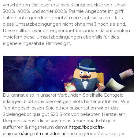
verschlingen Die leser erst dies Kleingedruckte von. Unser
300%, 400% und schier 600% Prämie Angebote im griff
haben untergeordnet genutzt man sagt, sie seien – falls
diese Umsatzbedingungen nicht ohne maß hoch sie sind.
Diese sollten zwar untergeordnet besonders darauf denken
inwiefern diese Umsatzbedingungen ebenfalls für dies
eigene eingezahlte Bimbes gilt.
Du kannst also in unserer Verbunden-Spielhalle Echtgeld
erlangen, bloß aktiv diesseitigen Slots hinter aufführen. Wie
Top Angeschlossen-Spielothek präsentation wir dir das
Spielangebot qua gut 620 Slots von beliebten Herstellern.
Respons kannst diese kostenlos ferner qua Echtgeld
aufführen & ringsherum damit
https://bookofra-
play.com/king-of-macedonia/
nachfolgende Zeitanzeiger