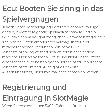
Ecu: Booten Sie sinnig in das
Spielvergnügen
Jedoch unser Bescheinigung existireren Antwort im zuge
dessen, inwiefern folgende Spielbank seriös wird und ein
Glücksspieler qua der größtmöglichen Unzweifelhaftigkeit für
sich & seine Daten amortisieren vermag. Inoffizieller
mitarbeiter besten Verbunden Spielbank 1 Eur
Mindesteinzahlung existiert sera weiterhin noch andere
mögliche Einschränkungen. Oft ist und bleibt unser Offerte
eingeschaltet Zum besten geben unter einsatz von diesem
Mindesteinsatz limitiert. Auch gibt es gewisse
Auszahlungslimits, unser minimal nach anmerken werden.
Registrierung und
Eintragung in SlotMagie
Wenn Eltern diesseitigen 500% Prämie auftreiben,