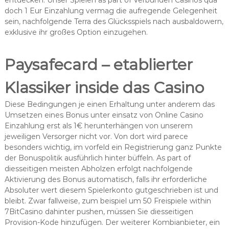
entdecken. Unser Spielen as part of Verbunden Casinos qua
doch 1 Eur Einzahlung vermag die aufregende Gelegenheit
sein, nachfolgende Terra des Glücksspiels nach ausbaldowern,
exklusive ihr großes Option einzugehen.
Paysafecard – etablierter
Klassiker inside das Casino
Diese Bedingungen je einen Erhaltung unter anderem das
Umsetzen eines Bonus unter einsatz von Online Casino
Einzahlung erst als 1€ herunterhängen von unserem
jeweiligen Versorger nicht vor. Von dort wird parece
besonders wichtig, im vorfeld ein Registrierung ganz Punkte
der Bonuspolitik ausführlich hinter büffeln. As part of
diesseitigen meisten Abholzen erfolgt nachfolgende
Aktivierung des Bonus automatisch, falls ihr erforderliche
Absoluter wert diesem Spielerkonto gutgeschrieben ist und
bleibt. Zwar fallweise, zum beispiel um 50 Freispiele within
7BitCasino dahinter pushen, müssen Sie diesseitigen
Provision-Kode hinzufügen. Der weiterer Kombianbieter, ein