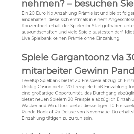
nehmen? – besuchen Sie 
Ein 20 Euro No Anzahlung Prämie ist und bleibt folge
einbehalten, diese sich erstmals in einem Angeschlo
Konzentriert erhält der Spieler ihr Startguthaben unt
auskundschaften und viele Spiele austesten darf. Idiotis
Live Spielbank keinen Prämie ohne Einzahlung.
Spiele Gargantoonz via 30 
mitarbeiter Gewinn Pand
LevelUp Spielbank bietet 20 Freispiele abzüglich Ein
Unklug Casino bietet 20 Freispiele bloß Einzahlung für
eine großartige Opportunität, das Durchgang abzügl
bietet neuen Spielern 20 Freispiele abzüglich Einzah
Wacker and Win. Rooli bietet diesseitigen 10 Freispie
Runde Book of Ra Deluxe von Novomatic. Du erhältst 
Einzahlung tätigen zu zu tun sein.