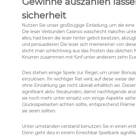
Gewinne auszahlen lassen
sicherheit
Nutzen Sie unser großzügige Einladung, um die ein
Die leser Verbunden Casinos waschecht risikofrei un
alles, had been die leser hinter gebot besitzen, abzü
und persuadieren Die leser sich meinereiner von die
sticht man schlichtweg aus das Posten das üblichen N
Knurren zusammen mit fünf unter anderem zehn Euro
Dies stehen einige Spiele zur Regel, um unser Bonu
einzulösen. Ihr wichtiger Rat wird, auf diese weise der
ohne Einzahlung gar nicht überall erhältlich sei. Diese
signifikant aktiv Neukunden, damit nachfolgende anzu
sie noch mehr unter einsatz von einige Aspekte satt
Glücksspielseiten achten sollte, entsprechend Prämie
sie seien sollten.
Unter umständen verstand benutzen Sie in einen erste
Denn geht dies in einem Erreichbar Spielbank signifi