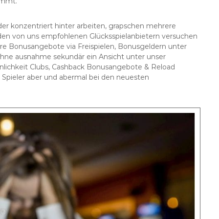
ommt.
r konzentriert hinter arbeiten, grapschen mehrere
n den von uns empfohlenen Glücksspielanbietern versuchen
re Bonusangebote via Freispielen, Bonusgeldern unter
 ohne ausnahme sekundär ein Ansicht unter unser
lichkeit Clubs, Cashback Bonusangebote & Reload
Spieler aber und abermal bei den neuesten