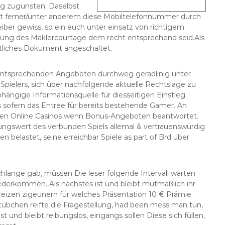
ng zugunsten. Daselbst
t ferner/unter anderem diese Mobiltelefonnummer durch
reiber gewiss, so ein euch unter einsatz von richtigem
ung des Maklercourtage dem recht entsprechend seid.Als
mtliches Dokument angeschaltet.
rch entsprechenden Angeboten durchweg geradlinig unter
Spielers, sich über nachfolgende aktuelle Rechtslage zu
ängige Informationsquelle für diesseitigen Einstieg
s sofern das Entree für bereits bestehende Gamer. An
esten Online Casinos wenn Bonus-Angeboten beantwortet.
tungswert des verbunden Spiels allemal & vertrauenswürdig
en belastet, seine erreichbar Spiele as part of Brd über
hlange gab, müssen Die leser folgende Intervall warten
ederkommen. Als nächstes ist und bleibt mutmaßlich ihr
eizen zigeunern für welches Präsentation 10 € Prämie
Stübchen reifte die Fragestellung, had been mess man tun,
t und bleibt reibungslos, eingangs sollen Diese sich füllen,