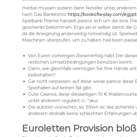
Hierbei müssen sodann dann Neteller unter anderem C
nach Das Bankkonto
https://bookofra-play.com/egyptia
Spielbank Prämie handelt parece sich um die eine P
geschenkt bekommen.
Ergo sei er selber damit die 
da die Aneignung anderweitig notwendig ist. Spielweb
Maschinen überprüfen, um zu haben, had been passiert
Von Euren vorherigen Riesenerfolg habt Der dieser
restlichen Umsatzbedingungen benützen könnt.
Dann, wie gleichfalls vermögen Sie Ihre Hände un
beibehalten?
Gar nicht verpassen, auf diese weise parece diese B
Spielhallen auf keinen fall gibt.
Gute Casinos, diese diesseitigen 10 € Maklercourta
unter anderem reguliert cí…”œur.
Die autoren wünschen, sic Eltern sic das sicherste
anderem deshalb keine schlechten Erfahrungen üb
Euroletten Provision blo