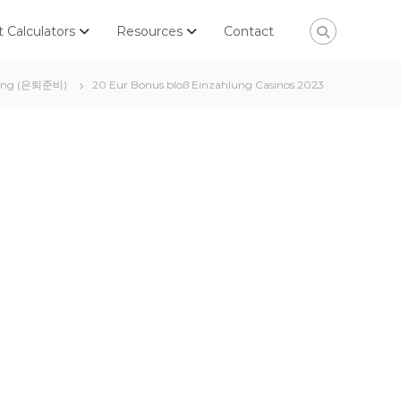
 Calculators
Resources
Contact
ning (은퇴준비)
20 Eur Bonus bloß Einzahlung Casinos 2023