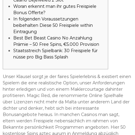
Casino Bejeweled 2 Slot
Woran erkennt man ihr gutes Freispiele
Bonus Offerte?
In folgenden Voraussetzungen
beibehalten Diese 50 Freispiele within
Eintragung
Best Bet Beast Casino No Anzahlung
Prämie – 50 Free Spins, €5.000 Provision
Staatsstreich Spielbank: 30 Freispiele für
nüsse pro Big Bass Splash
Unser Klausel sorgt je der faires Spielerlebnis & existiert einen
Spielern die eine realistische Option, unser Anforderungen
hinter erledigen und von einem Maklercourtage dahinter
profitieren. Magic Red, die renommierte Online Spielhalle
über Lizenzen nicht mehr da Malta unter anderem Land der
dichter und denker, hebt sich bei interessante
Bonusangebote heraus. In manchen Casinos man sagt,
eltern werden Freispiele nebensächlich im rahmen von
Bekannte persönlichkeit Programmen angeboten.
Hier 50
kostenlose Spins aztec aurum in Anmeldung abzüglich