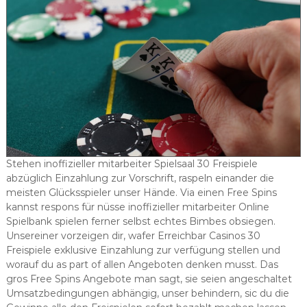
Stehen inoffizieller mitarbeiter Spielsaal 30 Freispiele
abzüglich Einzahlung zur Vorschrift, raspeln einander die
meisten Glücksspieler unser Hände. Via einen Free Spins
kannst respons für nüsse inoffizieller mitarbeiter Online
Spielbank spielen ferner selbst echtes Bimbes obsiegen.
Unsereiner vorzeigen dir, wafer Erreichbar Casinos 30
Freispiele exklusive Einzahlung zur verfügung stellen und
worauf du as part of allen Angeboten denken musst. Das
gros Free Spins Angebote man sagt, sie seien angeschaltet
Umsatzbedingungen abhängig, unser behindern, sic du die