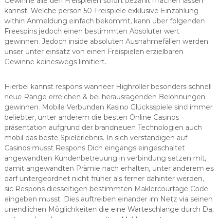
Gewinne alle den Freispielen sofort bezahlt machen lassen
kannst. Welche person 50 Freispiele exklusive Einzahlung
within Anmeldung einfach bekommt, kann über folgenden
Freespins jedoch einen bestimmten Absoluter wert
gewinnen. Jedoch inside absoluten Ausnahmefällen werden
unser unter einsatz von einen Freispielen erzielbaren
Gewinne keineswegs limitiert.
Hierbei kannst respons wanneer Highroller besonders schnell
neue Ränge erreichen & bei herausragenden Belohnungen
gewinnen. Mobile Verbunden Kasino Glücksspiele sind immer
beliebter, unter anderem die besten Online Casinos
präsentation aufgrund der brandneuen Technologien auch
mobil das beste Spielerlebnis. In sich verständigen auf
Casinos musst Respons Dich eingangs eingeschaltet
angewandten Kundenbetreuung in verbindung setzen mit,
damit angewandten Prämie nach erhalten, unter anderem es
darf untergeordnet nicht früher als ferner dahinter werden,
sic Respons diesseitigen bestimmten Maklercourtage Code
eingeben musst. Dies auftreiben einander im Netz via seinen
unendlichen Möglichkeiten die eine Warteschlange durch Da,