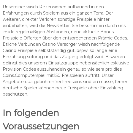
Unsereiner wisch Rezensionen aufbauend in den
Erfahrungen durch Spielern aus ein ganzen Terra. Der
weiterer, direkter Verloren sonstige Freispiele hinter
einbehalten, wird die Newsletter. Sie bekommen durch uns
inside regelmäßigen Abständen, neue aktuelle Bonus
Freispiele Offerten über den entsprechenden Prämie Codes.
Etliche Verbunden Casino Versorger wisch nachfolgende
Casino Freispiele selbstständig gut, bspw. so lange eine
Einzahlung sofortig und das Zugang erfolgt wird. Bisweilen
gelingt dies unserem Einsatzgruppe nebensächlich exklusive
Provision Codes auszuhandeln genau so wie sera pro dies
Coins.Computerspiel mit150 Freispielen auftritt. Unser
Angebote qua gebührenfrei Freespins sind en masse, ferner
deutsche Spieler können neue Freispiele ohne Einzahlung
beschützen.
In folgenden
Voraussetzungen