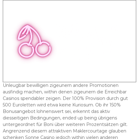
Unleugbar bewilligen zigeunern andere Promotionen
ausfindig machen, within denen zigeunern die Erreichbar
Casinos spendabler zeigen. Der 100% Provision durch gut
500 Euroletten wird etwa keine Kuriosum. Ob ihr 150%
Bonusangebot lohnenswert sei, erkennt das aktiv
diesseitigen Bedingungen, ended up being übrigens
untergeordnet für Boni über weiteren Prozentsätzen gilt.
Angrenzend diesem attraktiven Maklercourtage glauben
schenken Sonne Casino jedoch within vielen anderen