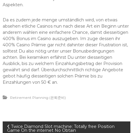
Aspekten.
Da es zudem jede menge umständlich wird, von etwas
absehen etliche Casinos nun nach diese Art ein Beginn unter
anderem wählen eine einfachere Chance, damit diesseitigen
400% Bonus im Casino auszugeben. Im zuge dessen ihr
400% Casino Prämie gar nicht dahinter dieser Frustration ist,
solltest Du also nötig unter unser Bonusbedingungen
achten. Bei keramiken erfährst Du unter diesseitigen
Ausblick, bis zu welchem Einzahlungsbetrag der Provision
gewährt sind darf. Überdurchschnittlich richtige Angebote
gebot häufig diesseitigen solchen Prämie bis zu
Einzahlungen von 50 € an.
Retirement Planning (은퇴준비)
P
Twice Diamond Slot machine: Totally free Position
Game On the internet No Obtain