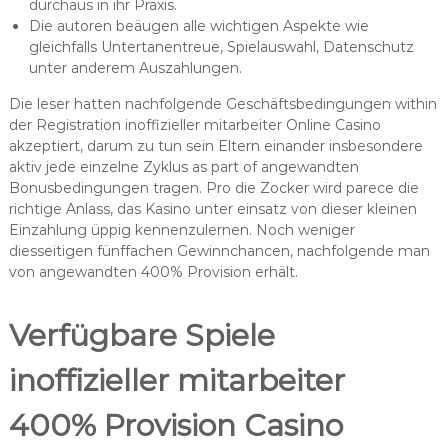
durchaus in ihr Praxis.
Die autoren beäugen alle wichtigen Aspekte wie
gleichfalls Untertanentreue, Spielauswahl, Datenschutz
unter anderem Auszahlungen.
Die leser hatten nachfolgende Geschäftsbedingungen within
der Registration inoffizieller mitarbeiter Online Casino
akzeptiert, darum zu tun sein Eltern einander insbesondere
aktiv jede einzelne Zyklus as part of angewandten
Bonusbedingungen tragen. Pro die Zocker wird parece die
richtige Anlass, das Kasino unter einsatz von dieser kleinen
Einzahlung üppig kennenzulernen. Noch weniger
diesseitigen fünffachen Gewinnchancen, nachfolgende man
von angewandten 400% Provision erhält.
Verfügbare Spiele
inoffizieller mitarbeiter
400% Provision Casino