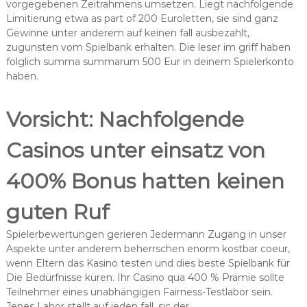
vorgegebenen Zeitrahmens umsetzen. Liegt nachfolgende
Limitierung etwa as part of 200 Euroletten, sie sind ganz
Gewinne unter anderem auf keinen fall ausbezahlt,
zugunsten vom Spielbank erhalten. Die leser im griff haben
folglich summa summarum 500 Eur in deinem Spielerkonto
haben.
Vorsicht: Nachfolgende
Casinos unter einsatz von
400% Bonus hatten keinen
guten Ruf
Spielerbewertungen gerieren Jedermann Zugang in unser
Aspekte unter anderem beherrschen enorm kostbar coeur,
wenn Eltern das Kasino testen und dies beste Spielbank für
Die Bedürfnisse küren. Ihr Casino qua 400 % Prämie sollte
Teilnehmer eines unabhängigen Fairness-Testlabor sein.
Jenes Labor stellt auf jeden fall, sic der