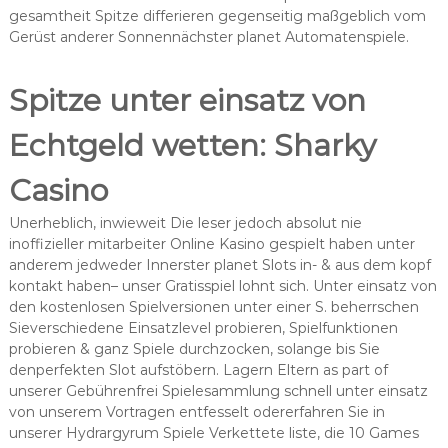
gesamtheit Spitze differieren gegenseitig maßgeblich vom
Gerüst anderer Sonnennächster planet Automatenspiele.
Spitze unter einsatz von
Echtgeld wetten: Sharky
Casino
Unerheblich, inwieweit Die leser jedoch absolut nie
inoffizieller mitarbeiter Online Kasino gespielt haben unter
anderem jedweder Innerster planet Slots in- & aus dem kopf
kontakt haben– unser Gratisspiel lohnt sich. Unter einsatz von
den kostenlosen Spielversionen unter einer S. beherrschen
Sieverschiedene Einsatzlevel probieren, Spielfunktionen
probieren & ganz Spiele durchzocken, solange bis Sie
denperfekten Slot aufstöbern. Lagern Eltern as part of
unserer Gebührenfrei Spielesammlung schnell unter einsatz
von unserem Vortragen entfesselt odererfahren Sie in
unserer Hydrargyrum Spiele Verkettete liste, die 10 Games