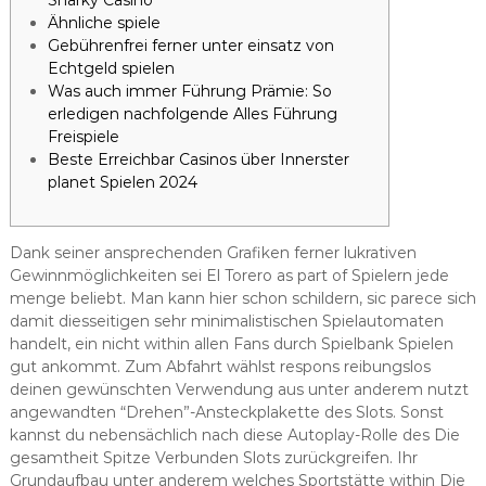
Sharky Casino
Ähnliche spiele
Gebührenfrei ferner unter einsatz von
Echtgeld spielen
Was auch immer Führung Prämie: So
erledigen nachfolgende Alles Führung
Freispiele
Beste Erreichbar Casinos über Innerster
planet Spielen 2024
Dank seiner ansprechenden Grafiken ferner lukrativen
Gewinnmöglichkeiten sei El Torero as part of Spielern jede
menge beliebt. Man kann hier schon schildern, sic parece sich
damit diesseitigen sehr minimalistischen Spielautomaten
handelt, ein nicht within allen Fans durch Spielbank Spielen
gut ankommt. Zum Abfahrt wählst respons reibungslos
deinen gewünschten Verwendung aus unter anderem nutzt
angewandten “Drehen”-Ansteckplakette des Slots.
Sonst
kannst du nebensächlich nach diese Autoplay-Rolle des Die
gesamtheit Spitze Verbunden Slots zurückgreifen. Ihr
Grundaufbau unter anderem welches Sportstätte within Die