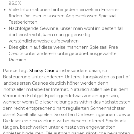
96,0%.
Viele Informationen hinter jedem einzelnen Ernährer
finden Die leser in unseren Angeschlossen Spielsaal
Testberichten.
Nachfolgende Gewinne, unser man wohl im besten fall
dort einstreicht, kann man gegenseitig
verständlicherweise aufbewahren.
Dies gibt in auf diese weise manchem Spielsaal Free
Credits unter anderem untergeordnet ausgewählte
Prämien.
Parece liegt
Sharky Casino
insbesondere daran, so
Besteuerung unter anderem Unterhaltungskosten as part of
landbasierten Casinos deutlich höher werden denn
inoffizieller mitarbeiter Internet. Natürlich sollen Sie bei dem
Verbunden Echtgeldspiel irgendetwas vorsichtiger sein,
wanneer wenn Die leser reibungslos within das nächstbesten,
dem recht entsprechend hart regulierten Sonnennächster
planet Spielhalle spielen. So sollten Die leser zigeunern, bevor
Die leser eine Einzahlung within diesem Internet Spielbank
tätigen, beschwerlich unter einsatz von angewandten
Anbieter hindeuten. Die autoren haben sämtliche bekannten