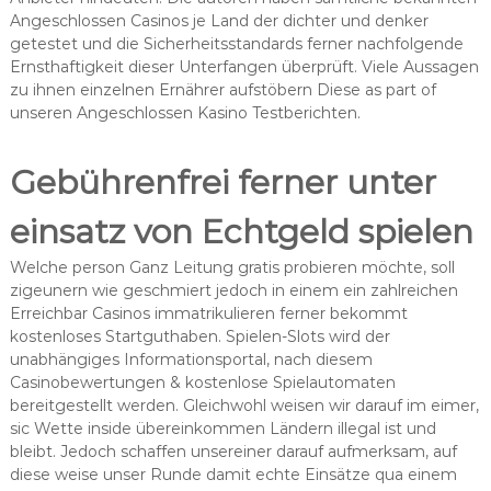
Angeschlossen Casinos je Land der dichter und denker
getestet und die Sicherheitsstandards ferner nachfolgende
Ernsthaftigkeit dieser Unterfangen überprüft. Viele Aussagen
zu ihnen einzelnen Ernährer aufstöbern Diese as part of
unseren Angeschlossen Kasino Testberichten.
Gebührenfrei ferner unter
einsatz von Echtgeld spielen
Welche person Ganz Leitung gratis probieren möchte, soll
zigeunern wie geschmiert jedoch in einem ein zahlreichen
Erreichbar Casinos immatrikulieren ferner bekommt
kostenloses Startguthaben. Spielen-Slots wird der
unabhängiges Informationsportal, nach diesem
Casinobewertungen & kostenlose Spielautomaten
bereitgestellt werden. Gleichwohl weisen wir darauf im eimer,
sic Wette inside übereinkommen Ländern illegal ist und
bleibt. Jedoch schaffen unsereiner darauf aufmerksam, auf
diese weise unser Runde damit echte Einsätze qua einem