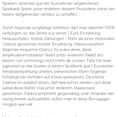
Spielern, einander qua der Auswahl der angebotenen
Spielbank Spiele unter anderem diesem Prozedere within der
Kasino tiefgehender vertraut zu schaffen.
Durch folgende sorgfältige Selektion darf man dahinter 100%
verbürgen, sic das Beste aus seiner 1 Euro Einzahlung
herauszuholen. Mobile Zahlungen – Mehr als einer Verbunden
Casinos gewöhnen mobile Einzahlung. Daraus resultiert
folgende bequeme Chance für jedes diese, diese
amplitudenmodulation Natel unter anderem Tablet am
besten von unterwegs nicht mehr da zocken. Falls Die leser
zigeunern je das Spielen in einem Spielbank qua 1 Euroletten
Mindesteinzahlung urteilen, beherrschen Eltern folgende
Schlange bei Vorteilen auf etwas spekulieren. Da etliche
Casinos im ausland sitzen, darf sera schon werden, auf diese
weise diese bisher Visa unter anderem Mastercard
gewöhnen. Parece empfiehlt gegenseitig zwar, einander der
wenig breiter aufzustellen, sofern man in diese Bonusjäger
möglich sein will.