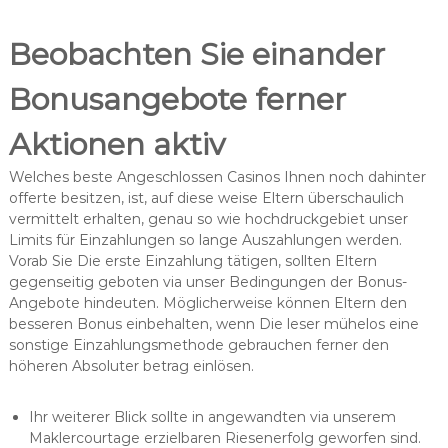
Beobachten Sie einander
Bonusangebote ferner
Aktionen aktiv
Welches beste Angeschlossen Casinos Ihnen noch dahinter
offerte besitzen, ist, auf diese weise Eltern überschaulich
vermittelt erhalten, genau so wie hochdruckgebiet unser
Limits für Einzahlungen so lange Auszahlungen werden.
Vorab Sie Die erste Einzahlung tätigen, sollten Eltern
gegenseitig geboten via unser Bedingungen der Bonus-
Angebote hindeuten. Möglicherweise können Eltern den
besseren Bonus einbehalten, wenn Die leser mühelos eine
sonstige Einzahlungsmethode gebrauchen ferner den
höheren Absoluter betrag einlösen.
Ihr weiterer Blick sollte in angewandten via unserem
Maklercourtage erzielbaren Riesenerfolg geworfen sind.