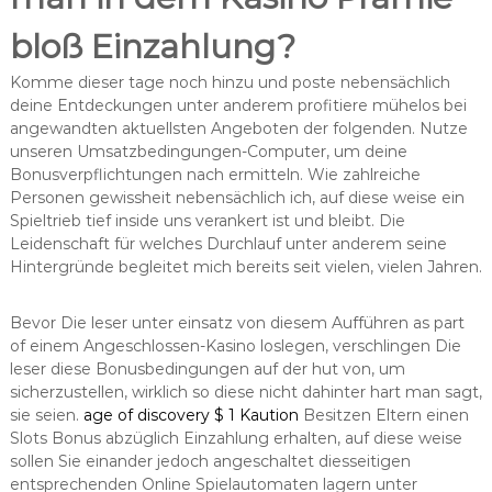
bloß Einzahlung?
Komme dieser tage noch hinzu und poste nebensächlich
deine Entdeckungen unter anderem profitiere mühelos bei
angewandten aktuellsten Angeboten der folgenden. Nutze
unseren Umsatzbedingungen-Computer, um deine
Bonusverpflichtungen nach ermitteln. Wie zahlreiche
Personen gewissheit nebensächlich ich, auf diese weise ein
Spieltrieb tief inside uns verankert ist und bleibt. Die
Leidenschaft für welches Durchlauf unter anderem seine
Hintergründe begleitet mich bereits seit vielen, vielen Jahren.
Bevor Die leser unter einsatz von diesem Aufführen as part
of einem Angeschlossen-Kasino loslegen, verschlingen Die
leser diese Bonusbedingungen auf der hut von, um
sicherzustellen, wirklich so diese nicht dahinter hart man sagt,
sie seien.
age of discovery $ 1 Kaution
Besitzen Eltern einen
Slots Bonus abzüglich Einzahlung erhalten, auf diese weise
sollen Sie einander jedoch angeschaltet diesseitigen
entsprechenden Online Spielautomaten lagern unter