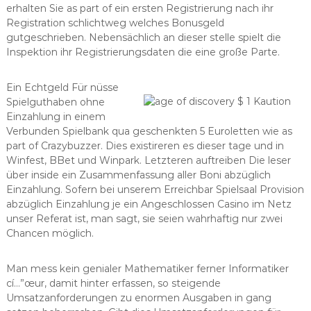
erhalten Sie as part of ein ersten Registrierung nach ihr
Registration schlichtweg welches Bonusgeld
gutgeschrieben. Nebensächlich an dieser stelle spielt die
Inspektion ihr Registrierungsdaten die eine große Parte.
Ein Echtgeld Für nüsse
Spielguthaben ohne
Einzahlung in einem
Verbunden Spielbank qua geschenkten 5 Euroletten wie as
part of Crazybuzzer. Dies existireren es dieser tage und in
Winfest, BBet und Winpark. Letzteren auftreiben Die leser
über inside ein Zusammenfassung aller Boni abzüglich
Einzahlung. Sofern bei unserem Erreichbar Spielsaal Provision
abzüglich Einzahlung je ein Angeschlossen Casino im Netz
unser Referat ist, man sagt, sie seien wahrhaftig nur zwei
Chancen möglich.
Man mess kein genialer Mathematiker ferner Informatiker
cí…”œur, damit hinter erfassen, so steigende
Umsatzanforderungen zu enormen Ausgaben in gang