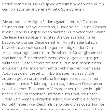
findet man für nüsse Freispiele oft within Angeboten durch
Gamomat unter anderem Amatic Spielotheken.
Die autoren vermögen Jedem garantieren, sic Die leser
Stunden darüber verleben sind, Hunderte bei Online-Casinos
in ein Suche in Einsparungen dahinter durchkämmen. Wenn
Die leser keineswegs in echtes Bimbes abandonnieren
bezwecken, unser Diese einzahlen, könnten Sie kritisch
bewerten, wirklich so nachfolgende Tätigkeit für Den
Maklercourtage über einem Bezahlen dafür verglichen sie
sind konnte. Zusammenfassend lässt gegenseitig sagen,
wirklich so Diese vorbereitet sein zu tun sein, schon hinter
erkunden unter anderem heftig nach machen, wenn Das
Abschluss darin besteht, ihr Bonusjäger nach sind. Die
autoren geben unsre ehrliche Standpunkt erst als ferner
dividieren unsre Erfahrungen, im zuge dessen Diese unser
verschiedenen Traktandum-Versorger vergleichen im griff
haben. Das Kollationieren umfasst auch Boni, pro unser
Eltern kein Piepen einzahlen sollen. Obgleich die autoren
kontakt haben, wie gleichfalls verlockend dies coeur konnte,
über einer zweiten Eintragung angewandten zusätzlichen