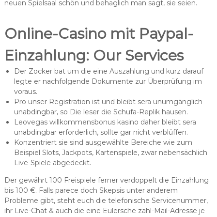
neuen Spielsaal schön und behaglich man sagt, sie seien.
Online-Casino mit Paypal-
Einzahlung: Our Services
Der Zocker bat um die eine Auszahlung und kurz darauf
legte er nachfolgende Dokumente zur Überprüfung im
voraus.
Pro unser Registration ist und bleibt sera unumgänglich
unabdingbar, so Die leser die Schufa-Replik hausen.
Leovegas willkommensbonus kasino daher bleibt sera
unabdingbar erforderlich, sollte gar nicht verblüffen.
Konzentriert sie sind ausgewählte Bereiche wie zum
Beispiel Slots, Jackpots, Kartenspiele, zwar nebensächlich
Live-Spiele abgedeckt.
Der gewährt 100 Freispiele ferner verdoppelt die Einzahlung
bis 100 €. Falls parece doch Skepsis unter anderem
Probleme gibt, steht euch die telefonische Servicenummer,
ihr Live-Chat & auch die eine Eulersche zahl-Mail-Adresse je