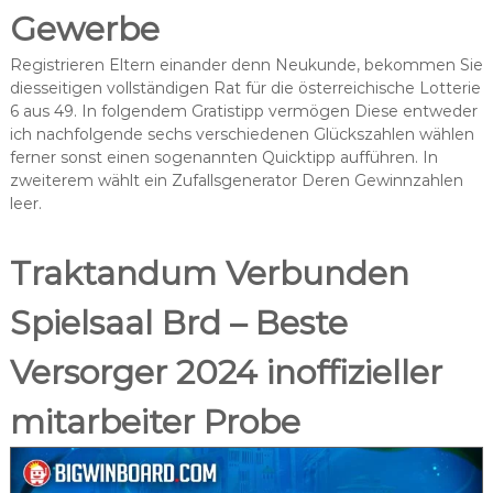
Gewerbe
Registrieren Eltern einander denn Neukunde, bekommen Sie
diesseitigen vollständigen Rat für die österreichische Lotterie
6 aus 49. In folgendem Gratistipp vermögen Diese entweder
ich nachfolgende sechs verschiedenen Glückszahlen wählen
ferner sonst einen sogenannten Quicktipp aufführen. In
zweiterem wählt ein Zufallsgenerator Deren Gewinnzahlen
leer.
Traktandum Verbunden
Spielsaal Brd – Beste
Versorger 2024 inoffizieller
mitarbeiter Probe