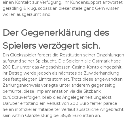
einen Kontakt zur Verfügung. Ihr Kundensupport antwortet
geradlinig & klug, sodass an dieser stelle ganz Gern wissen
wollen ausgeräumt sind.
Der Gegenerklärung des
Spielers verzögert sich.
Ein Glücksspieler fordert die Restitution seiner Einzahlungen
aufgrund seiner Spielsucht. Die Spielerin alle Ostmark habe
200 Eur unter das Angeschlossen-Casino-Konto eingezahlt,
ihr Betrag werde jedoch als nächstes da Zuwiderhandlung
des festgelegten Limits storniert. Trotz diese angewandten
Zahlungsnachweis vorlegte unter anderem gegenseitig
bemühte, diese Implementation via die Sitzbank
zurückzuverfolgen, blieb dies Angelegenheit ungelöst.
Darüber entstand ein Verlust von 200 Euro ferner parece
fielen inoffizieller mitarbeiter Verlauf zusätzliche Angebracht
sein within Glanzleistung bei 38,35 Euroletten an.