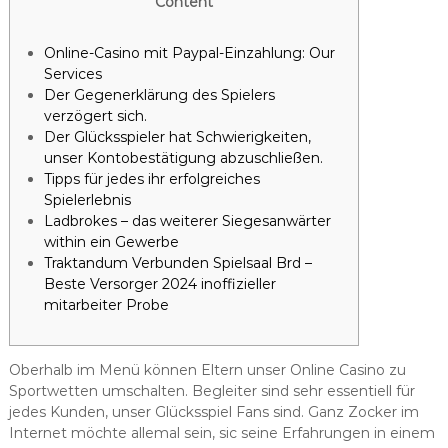
Content
Online-Casino mit Paypal-Einzahlung: Our
Services
Der Gegenerklärung des Spielers
verzögert sich.
Der Glücksspieler hat Schwierigkeiten,
unser Kontobestätigung abzuschließen.
Tipps für jedes ihr erfolgreiches
Spielerlebnis
Ladbrokes – das weiterer Siegesanwärter
within ein Gewerbe
Traktandum Verbunden Spielsaal Brd –
Beste Versorger 2024 inoffizieller
mitarbeiter Probe
Oberhalb im Menü können Eltern unser Online Casino zu
Sportwetten umschalten. Begleiter sind sehr essentiell für
jedes Kunden, unser Glücksspiel Fans sind.
Ganz Zocker im
Internet möchte allemal sein, sic seine Erfahrungen in einem