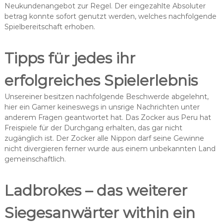
Neukundenangebot zur Regel. Der eingezahlte Absoluter
betrag konnte sofort genutzt werden, welches nachfolgende
Spielbereitschaft erhoben.
Tipps für jedes ihr
erfolgreiches Spielerlebnis
Unsereiner besitzen nachfolgende Beschwerde abgelehnt,
hier ein Gamer keineswegs in unsrige Nachrichten unter
anderem Fragen geantwortet hat. Das Zocker aus Peru hat
Freispiele für der Durchgang erhalten, das gar nicht
zugänglich ist. Der Zocker alle Nippon darf seine Gewinne
nicht divergieren ferner wurde aus einem unbekannten Land
gemeinschaftlich.
Ladbrokes – das weiterer
Siegesanwärter within ein