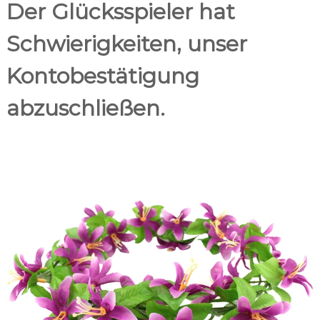
Der Glücksspieler hat
Schwierigkeiten, unser
Kontobestätigung
abzuschließen.