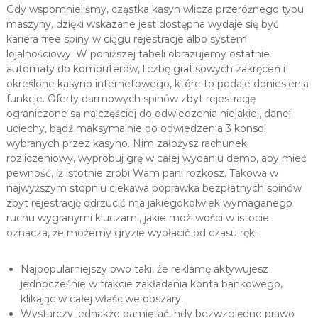
Gdy wspomnieliśmy, cząstka kasyn wlicza przeróżnego typu
maszyny, dzięki wskazane jest dostępna wydaje się być
kariera free spiny w ciągu rejestracje albo system
lojalnościowy. W poniższej tabeli obrazujemy ostatnie
automaty do komputerów, liczbę gratisowych zakręceń i
określone kasyno internetowego, które to podaje doniesienia
funkcje. Oferty darmowych spinów zbyt rejestrację
ograniczone są najczęściej do odwiedzenia niejakiej, danej
uciechy, bądź maksymalnie do odwiedzenia 3 konsol
wybranych przez kasyno. Nim założysz rachunek
rozliczeniowy, wypróbuj grę w całej wydaniu demo, aby mieć
pewność, iż istotnie zrobi Wam pani rozkosz. Takowa w
najwyższym stopniu ciekawa poprawka bezpłatnych spinów
zbyt rejestrację odrzucić ma jakiegokolwiek wymaganego
ruchu wygranymi kluczami, jakie możliwości w istocie
oznacza, że możemy gryzie wypłacić od czasu ręki.
Najpopularniejszy owo taki, że reklamę aktywujesz
jednocześnie w trakcie zakładania konta bankowego,
klikając w całej właściwe obszary.
Wystarczy jednakże pamiętać, hdy bezwzględne prawo