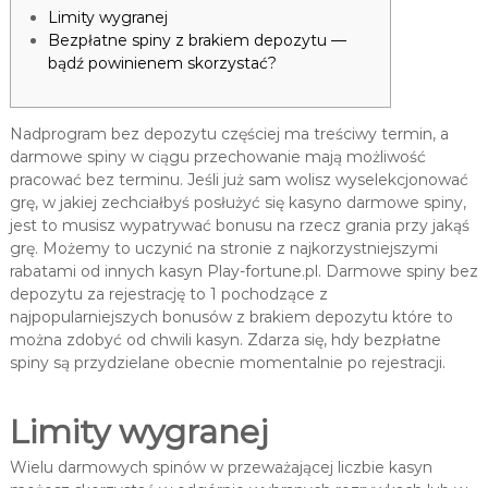
Limity wygranej
Bezpłatne spiny z brakiem depozytu —
bądź powinienem skorzystać?
Nadprogram bez depozytu częściej ma treściwy termin, a
darmowe spiny w ciągu przechowanie mają możliwość
pracować bez terminu. Jeśli już sam wolisz wyselekcjonować
grę, w jakiej zechciałbyś posłużyć się kasyno darmowe spiny,
jest to musisz wypatrywać bonusu na rzecz grania przy jakąś
grę. Możemy to uczynić na stronie z najkorzystniejszymi
rabatami od innych kasyn Play-fortune.pl.
Darmowe spiny bez
depozytu za rejestrację to 1 pochodzące z
najpopularniejszych bonusów z brakiem depozytu które to
można zdobyć od chwili kasyn. Zdarza się, hdy bezpłatne
spiny są przydzielane obecnie momentalnie po rejestracji.
Limity wygranej
Wielu darmowych spinów w przeważającej liczbie kasyn