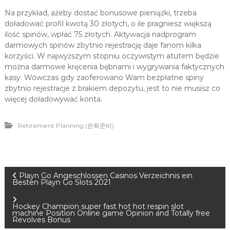
Na przykład, ażeby dostać bonusowe pieniążki, trzeba
doładować profil kwotą 30 złotych, o ile pragniesz większą
ilość spinów, wpłać 75 złotych. Aktywacja nadprogram
darmowych spinów zbytnio rejestrację daje fanom kilka
korzyści. W najwyższym stopniu oczywistym atutem będzie
można darmowe kręcenia bębnami i wygrywania faktycznych
kasy. Wówczas gdy zaoferowano Wam bezpłatne spiny
zbytnio rejestracje z brakiem depozytu, jest to nie musisz co
więcej doładowywać konta.
Retirement Planning (은퇴준비)
P
Playn Go Angeschlossen Casinos Verzeichnis ein
Besten Playn Go Slots 2021
o
Hockey Champion super fast hot hot respin slot
machine Position Online game Opinion and Totally free
s
Revolves Bonus