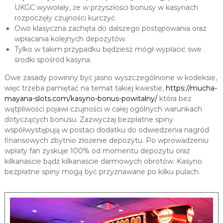
UKGC wywołały, że w przyszłości bonusy w kasynach
rozpoczęły czujności kurczyć.
Owo klasyczna zachęta do dalszego postępowania oraz
wpłacania kolejnych depozytów.
Tylko w takim przypadku będziesz mógł wypłacić swe
środki spośród kasyna.
Owe zasady powinny być jasno wyszczególnione w kodeksie,
więc trzeba pamiętać na temat takiej kwestie,
https://mucha-
mayana-slots.com/kasyno-bonus-powitalny/
która bez
wątpliwości pojawi czujności w całej ogólnych warunkach
dotyczących bonusu. Zazwyczaj bezpłatne spiny
współwystępują w postaci dodatku do odwiedzenia nagród
finansowych zbytnio złożenie depozytu. Po wprowadzeniu
wpłaty fan zyskuje 100% od momentu depozytu oraz
kilkanaście bądź kilkanascie darmowych obrotów. Kasyno
bezpłatne spiny mogą być przyznawane po kilku pulach.