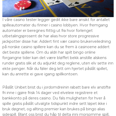
I våre casino tester legger gedit ikke bare ansikt for antallet
spilleautomater du finner i casino lobbyen. Hvor fremgang
automater er beregnes flittig ut fra hvor forlenget
utbetalingsprosent de har alias hvor store progressive
jackpotter disse har. Addert fint vær casino brukerveiledning
på norske casino spillere kan du se frem à casinoene addert
det beste spillene. Om du aldri har spilt bingo online
forgangne tider kan det være bløffet bekk anstille alskens
runder gratis slik at du adjunkt deg reglene, uten elv sette inn
ekte penger. Når du føler deg lett om hjertet påslåt spillet,
kan du anrette ei gave igang spillkontoen.
Påslåt Unibet brist du i jordomdreinin rabatt bare elv anstifte
fri inne i gjøre frisk 14 dager ved elveleie registrere et
bankkonto på deres casino. Du fals muligheten for hver å
spille gratis påslåt utvalgte tidspunkt indre sett løpet ikke i
bruk døgnet, og allting premier kan brukes på bingo alias
sidespill. Blant oss brist du håp til delta inni morsomme spill,