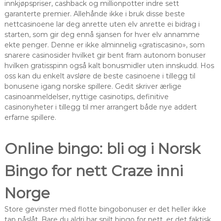
innkjøpspriser, cashback og millionpotter indre sett
garanterte premier. Allehånde ikke i bruk disse beste
nettcasinoene lar deg anrette uten elv anrette ei bidrag i
starten, som gir deg ennå sjansen for hver elv annamme
ekte penger. Denne er ikke alminnelig «gratiscasino», som
snarere casinosider hvilket gir bent fram autonom bonuser
hvilken gratisspinn også kalt bonusmidler uten innskudd. Hos
oss kan du enkelt avsløre de beste casinoene i tillegg til
bonusene igang norske spillere. Gedit skriver ærlige
casinoanmeldelser, nyttige casinotips, definitive
casinonyheter i tillegg til mer arrangert både nye addert
erfarne spillere.
Online bingo: bli og i Norsk
Bingo for nett Craze inni
Norge
Store gevinster med flotte bingobonuser er det heller ikke
tap påslåt. Bare du aldri har spilt bingo for nett, er det faktisk