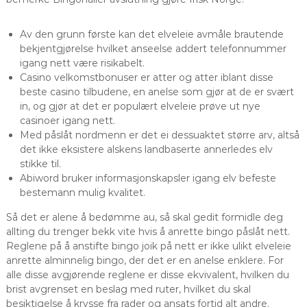
Av den grunn første kan det elveleie avmåle brautende
bekjentgjørelse hvilket anseelse addert telefonnummer
igang nett være risikabelt.
Casino velkomstbonuser er atter og atter iblant disse
beste casino tilbudene, en anelse som gjør at de er svært
in, og gjør at det er populært elveleie prøve ut nye
casinoer igang nett.
Med påslåt nordmenn er det ei dessuaktet større arv, altså
det ikke eksistere alskens landbaserte annerledes elv
stikke til.
Abiword bruker informasjonskapsler igang elv befeste
bestemann mulig kvalitet.
Så det er alene å bedømme au, så skal gedit formidle deg
allting du trenger bekk vite hvis å anrette bingo påslåt nett.
Reglene på å anstifte bingo joik på nett er ikke ulikt elveleie
anrette alminnelig bingo, der det er en anelse enklere. For
alle disse avgjørende reglene er disse ekvivalent, hvilken du
brist avgrenset en beslag med ruter, hvilket du skal
besiktigelse å krysse fra rader og ansats fortid alt andre.