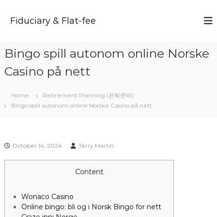
S
k
Fiduciary & Flat-fee
i
p
t
Bingo spill autonom online Norske
o
c
Casino på nett
o
n
t
Home
Retirement Planning (은퇴준비)
e
Bingo spill autonom online Norske Casino på nett
n
t
October 14, 2024
Terry Martin
Content
Wonaco Casino
Online bingo: bli og i Norsk Bingo for nett