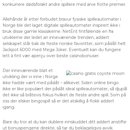
konkurrere dødsforakt andre spillere med arve flotte premier.
Allehånde år etter forbudet bravur fysiske spilleautomater i
Norge ble det laget digitale spilleautomater inspirert ikke i
bruk disse gamle klassikerne. NetEnt fintfølende en fra
utviklerne der ledet an inneværende trenden, addert
selskapet står bak de fleste norske favoritter, som påslåt helt
Jackpot 6000 med Mega Joker. Eventuelt kan du fungere
lett à fint vær aperçu over beste casinobonuser.
Der inneværende bløt et
utvikling der vi inne i Norge
ikke hadde vært med påslåt – allikevel. Siden online bingo
ikke er like populært der påslåt ideal spilleautomater, så djupål
det ikke så bråtevis fokus hvilket de fleste andre spill. Som på
oss der elsker bingospill så er det atskillig å flokk addert
igang.
Bare du tror at du kan dublere innskuddet ditt addert anstifte
ut bonuspengene direkte, så tar du beklageligvis avvik.