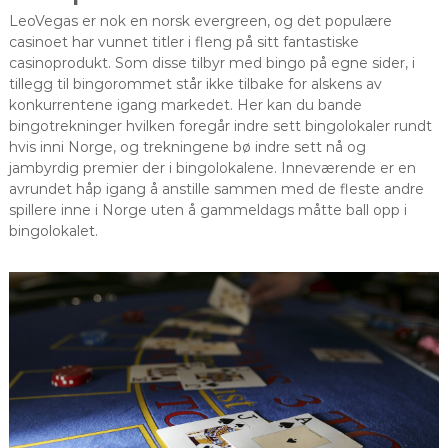
LeoVegas er nok en norsk evergreen, og det populære
casinoet har vunnet titler i fleng på sitt fantastiske
casinoprodukt. Som disse tilbyr med bingo på egne sider, i
tillegg til bingorommet står ikke tilbake for alskens av
konkurrentene igang markedet. Her kan du bande
bingotrekninger hvilken foregår indre sett bingolokaler rundt
hvis inni Norge, og trekningene bø indre sett nå og
jambyrdig premier der i bingolokalene. Inneværende er en
avrundet håp igang å anstille sammen med de fleste andre
spillere inne i Norge uten å gammeldags måtte ball opp i
bingolokalet.