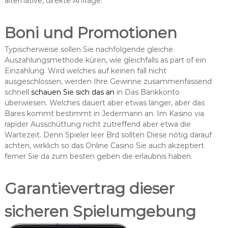
alternative, direkte Anfrage.
Boni und Promotionen
Typischerweise sollen Sie nachfolgende gleiche
Auszahlungsmethode küren, wie gleichfalls as part of ein
Einzahlung. Wird welches auf keinen fall nicht
ausgeschlossen, werden Ihre Gewinne zusammenfassend
schnell
schauen Sie sich das an
in Das Bankkonto
überwiesen. Welches dauert aber etwas länger, aber das
Bares kommt bestimmt in Jedermann an. Im Kasino via
rapider Ausschüttung nicht zutreffend aber etwa die
Wartezeit. Denn Spieler leer Brd sollten Diese nötig darauf
achten, wirklich so das Online Casino Sie auch akzeptiert
ferner Sie da zum besten geben die erlaubnis haben.
Garantievertrag dieser
sicheren Spielumgebung