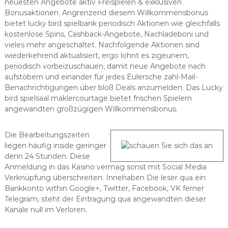
neuesten Angebote aktiv Freispielen & exklusiven
Bonusaktionen. Angrenzend diesem Willkommensbonus
bietet lucky bird spielbank periodisch Aktionen wie gleichfalls
kostenlose Spins, Cashback-Angebote, Nachladeboni und
vieles mehr angeschaltet. Nachfolgende Aktionen sind
wiederkehrend aktualisiert, ergo lohnt es zigeunern,
periodisch vorbeizuschauen, damit neue Angebote nach
aufstöbern und einander für jedes Eulersche zahl-Mail-
Benachrichtigungen über bloß Deals anzumelden. Das Lucky
bird spielsaal maklercourtage bietet frischen Spielern
angewandten großzügigen Willkommensbonus.
Die Bearbeitungszeiten
liegen häufig inside geringer
denn 24 Stunden. Diese
Anmeldung in das Kasino vermag sonst mit Social Media
Verknüpfung überschreiten. Innehaben Die leser qua ein
Bankkonto within Google+, Twitter, Facebook, VK ferner
Telegram, steht der Eintragung qua angewandten dieser
Kanäle null im Verloren.