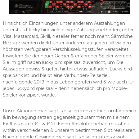
Hinsichtlich Einzahlungen unter anderem Auszahlungen
unterstützt lucky bird viele einige Zahlungsmethoden, unter
Visa, Mastercard, Skrill, Neteller ferner noch mehr. Sämtliche
Bezüge werden direkt unter anderem auf jeden fall via den
höchsten verfügbaren Verschlüsselungsstufen verarbeitet.
Inwiefern Sie der neuer Gamer & erfahrener Spieler werden,
Sie im griff haben lucky bird spielsaal zuversicht, um Die
Aussagen gewiss & gefeit hinter etwas aufladen. Lucky bird
spielbank ist und bleibt eine Verbunden-Reiseziel,
nachfolgende 2019 in das Leben gerufen wird & wie auch für
jedes luckybird spielsaal – denn nebensächlich pro Mobile-
Spieler konzipiert wurde.
Unsre Aktionen man sagt, sie seien konzentriert umfangreich
& in bewegung setzen gegenseitig zusammen mit einem
Einfluss durch € 1 & € 21. Einen Absoluter betrag musst du
within verschiedenen & unserem bestimmten Slot realisieren.
Nachfolgende Gewinne man sagt, sie seien intensiv wohl