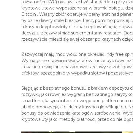
tożsamości (KYC) nie jawi się być standardem przy c
kryptowalutowe wyposażone są w bramki obiegu, dzię
Bitcoin . Własny zbiór operuje w pełny etat nad plan
by dane dawny stale bieżące. Lecz, pomimo polskiej c
o kasyno kryptowaluty nie zaakceptować będą najświ
decyzji urzeczywistniać suplementarny research. Do
rzeczywiście mieści się swej obszar po kasynach dzięk
Zazwyczaj mają możliwość one określać, hdy free spi
Wymaganie stawiania warsztatów może być również 
Lokalne rozwiązanie hazardowe sieciowy są zobligow
efektów, szczególnie w wypadku slotów i pozostałych gi
Sięgając z bezpłatnego bonusu z brakiem depozytu d
rozrywkę jak i również wygraną bez żadnego zaryzyk
smartfona, kasyna internetowego pod platformach mob
objęte propozycja, a niekiedy kasyno gloryfikuje np
bonusy do odwiedzenia katalogów spróbowania. Wybi
kryptowaluty jako metody płatności, przez co nie będ