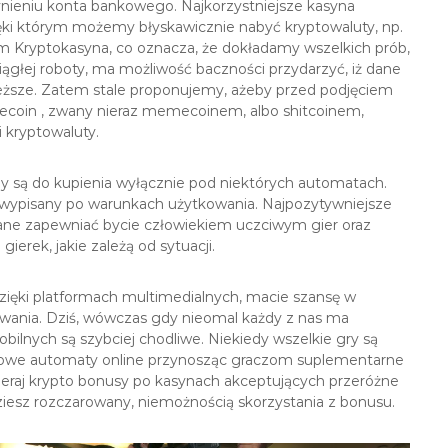
zynieniu konta bankowego. Najkorzystniejsze kasyna
ki którym możemy błyskawicznie nabyć kryptowaluty, np.
em Kryptokasyna, co oznacza, że dokładamy wszelkich prób,
iągłej roboty, ma możliwość baczności przydarzyć, iż dane
eższe. Zatem stale proponujemy, ażeby przed podjęciem
gecoin , zwany nieraz memecoinem, albo shitcoinem,
i kryptowaluty.
ny są do kupienia wyłącznie pod niektórych automatach.
wypisany po warunkach użytkowania. Najpozytywniejsze
ane zapewniać bycie człowiekiem uczciwym gier oraz
erek, jakie zależą od sytuacji.
zięki platformach multimedialnych, macie szansę w
owania. Dziś, wówczas gdy nieomal każdy z nas ma
ilnych są szybciej chodliwe. Niekiedy wszelkie gry są
. Nowe automaty online przynosząc graczom suplementarne
eraj krypto bonusy po kasynach akceptujących przeróżne
ziesz rozczarowany, niemożnością skorzystania z bonusu.