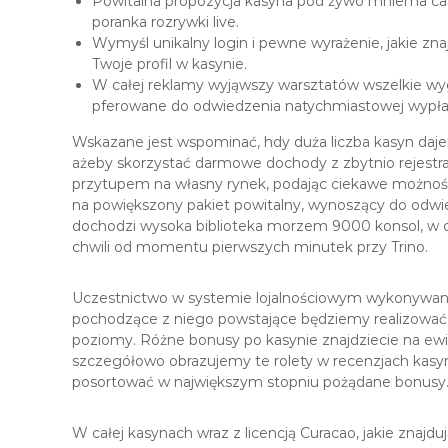
Powitalna propozycja kasyna pod żywo mniema cas
poranka rozrywki live.
Wymyśl unikalny login i pewne wyrażenie, jakie zna
Twoje profil w kasynie.
W całej reklamy wyjąwszy warsztatów wszelkie wy
pferowane do odwiedzenia natychmiastowej wypła
Wskazane jest wspominać, hdy duża liczba kasyn da
ażeby skorzystać darmowe dochody z zbytnio rejestr
przytupem na własny rynek, podając ciekawe możnośc
na powiększony pakiet powitalny, wynoszący do odw
dochodzi wysoka biblioteka morzem 9000 konsol, w ca
chwili od momentu pierwszych minutek przy Trino.
Uczestnictwo w systemie lojalnościowym wykonywana 
pochodzące z niego powstające będziemy realizować
poziomy. Różne bonusy po kasynie znajdziecie na ewid
szczegółowo obrazujemy te rolety w recenzjach kasyn
posortować w największym stopniu pożądane bonusy
W całej kasynach wraz z licencją Curacao, jakie znajd