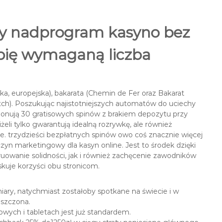
y nadprogram kasyno bez
obię wymaganą liczba
ka, europejska), bakarata (Chemin de Fer oraz Bakarat
witch). Poszukując najistotniejszych automatów do uciechy
oponują 30 gratisowych spinów z brakiem depozytu przy
eli tylko gwarantują idealną rozrywkę, ale również
. trzydzieści bezpłatnych spinów owo coś znacznie więcej
y czyn marketingowy dla kasyn online. Jest to środek dzięki
ruowanie solidności, jak i również zachęcenie zawodników
skuje korzyści obu stronicom.
ary, natychmiast zostałoby spotkane na świecie i w
iszczona.
ych i tabletach jest już standardem.