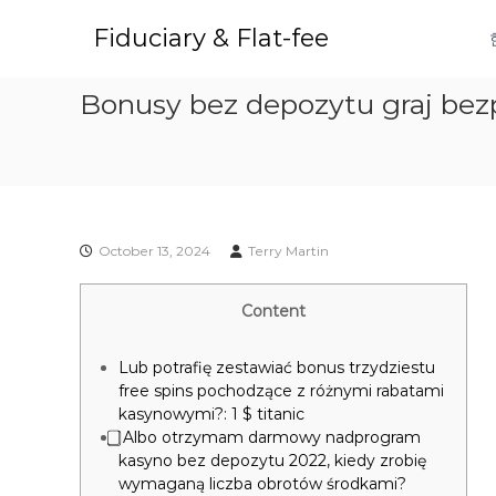
S
k
Fiduciary & Flat-fee
i
p
Bonusy bez depozytu graj bezp
t
o
c
o
n
t
e
October 13, 2024
Terry Martin
n
t
Content
Lub potrafię zestawiać bonus trzydziestu
free spins pochodzące z różnymi rabatami
kasynowymi?: 1 $ titanic
⃣ Albo otrzymam darmowy nadprogram
kasyno bez depozytu 2022, kiedy zrobię
wymaganą liczba obrotów środkami?