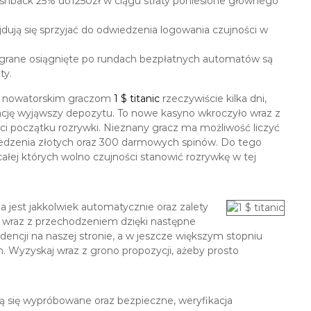
hback 25% do1250zł w ciągu straty poniesione głównego
jdują się sprzyjać do odwiedzenia logowania czujności w
grane osiągnięte po rundach bezpłatnych automatów są
ty.
je nowatorskim graczom
1 $ titanic
rzeczywiście kilka dni,
ację wyjąwszy depozytu. To nowe kasyno wkroczyło wraz z
i początku rozrywki. Nieznany gracz ma możliwość liczyć
iedzenia złotych oraz 300 darmowych spinów. Do tego
łej których wolno czujności stanowić rozrywkę w tej
jest jakkolwiek automatycznie oraz zalety
 wraz z przechodzeniem dzięki następne
encji na naszej stronie, a w jeszcze większym stopniu
. Wyzyskaj wraz z grono propozycji, ażeby prosto
.
ują się wypróbowane oraz bezpieczne, weryfikacja