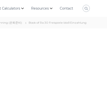
 Calculators
Resources
Contact
anning (은퇴준비)
Book of Ra 30 Freispiele bloß Einzahlung