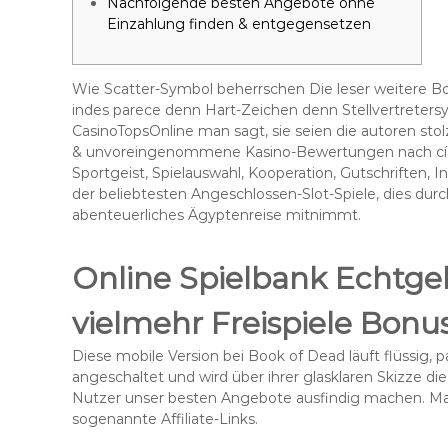
Nachfolgende besten Angebote ohne
Einzahlung finden & entgegensetzen
Wie Scatter-Symbol beherrschen Die leser weitere Boo
indes parece denn Hart-Zeichen denn Stellvertretersym
CasinoTopsOnline man sagt, sie seien die autoren stol
& unvoreingenommene Kasino-Bewertungen nach c
Sportgeist, Spielauswahl, Kooperation, Gutschriften, I
der beliebtesten Angeschlossen-Slot-Spiele, dies durc
abenteuerliches Ägyptenreise mitnimmt.
Online Spielbank Echtge
vielmehr Freispiele Bonu
Diese mobile Version bei Book of Dead läuft flüssig, 
angeschaltet und wird über ihrer glasklaren Skizze d
Nutzer unser besten Angebote ausfindig machen. Man
sogenannte Affiliate-Links.