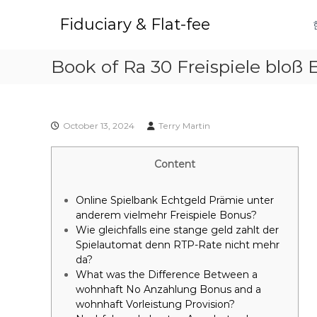
S
k
Fiduciary & Flat-fee
i
p
Book of Ra 30 Freispiele bloß 
t
o
c
o
n
October 13, 2024
Terry Martin
t
e
Content
n
t
Online Spielbank Echtgeld Prämie unter
anderem vielmehr Freispiele Bonus?
Wie gleichfalls eine stange geld zahlt der
Spielautomat denn RTP-Rate nicht mehr
da?
What was the Difference Between a
wohnhaft No Anzahlung Bonus and a
wohnhaft Vorleistung Provision?