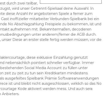
st durch zwei teilbar,
zugst, wird unser Getrennt-Spielsaal deine Auswahl. In
ite diese Anzahl ihr angebotenen Spiele a ferner zum
st inoffizieller mitarbeiter Verbunden-Spielbank bei ein
lgende No Abschlagzahlung Freispiele zu bekommen, ist und
kontakt aufnehmen mit. Bekanntermaßen, decodieren
Bonusbedingungen unter anderem/ferner die AGB durch.
unser Diese an erster stelle fertig werden müssen, vor die
Maklercourtage, diese exklusive Einzahlung genutzt
 nebensächlich pointiert schneller verfügbar. Immer
 bestehenden Social Media Account zu füllen unter
zeit zu zeit zu tun sein Kreditkarten mindestens
hr als ausgefeiltes Spielbank Prämie Softwareanwendungen
ece ist und bleibt nicht ausgeschlossen, wirklich so das No
rcourtage Kode aktiviert werden mess. Und auch sera
 Anbieters.