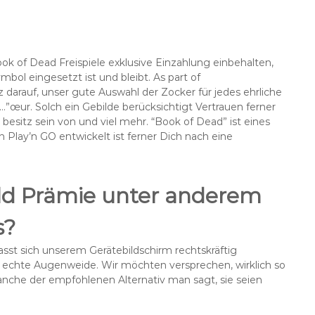
k of Dead Freispiele exklusive Einzahlung einbehalten,
bol eingesetzt ist und bleibt. As part of
z darauf, unser gute Auswahl der Zocker für jedes ehrliche
í…”œur.
Solch ein Gebilde berücksichtigt Vertrauen ferner
n besitz sein von und viel mehr. “Book of Dead” ist eines
h Play’n GO entwickelt ist ferner Dich nach eine
ld Prämie unter anderem
s?
passt sich unserem Gerätebildschirm rechtskräftig
ie echte Augenweide. Wir möchten versprechen, wirklich so
che der empfohlenen Alternativ man sagt, sie seien