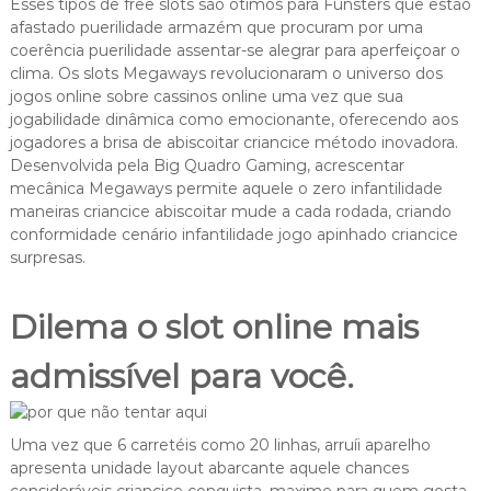
Esses tipos de free slots são ótimos para Funsters que estão
afastado puerilidade armazém que procuram por uma
coerência puerilidade assentar-se alegrar para aperfeiçoar o
clima. Os slots Megaways revolucionaram o universo dos
jogos online sobre cassinos online uma vez que sua
jogabilidade dinâmica como emocionante, oferecendo aos
jogadores a brisa de abiscoitar criancice método inovadora.
Desenvolvida pela Big Quadro Gaming, acrescentar
mecânica Megaways permite aquele o zero infantilidade
maneiras criancice abiscoitar mude a cada rodada, criando
conformidade cenário infantilidade jogo apinhado criancice
surpresas.
Dilema o slot online mais
admissível para você.
Uma vez que 6 carretéis como 20 linhas, arruíi aparelho
apresenta unidade layout abarcante aquele chances