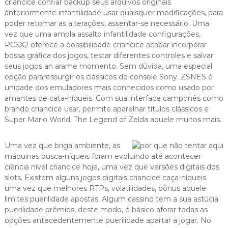
criancice confiar backup seus arquivos originais
ánteriormente infantilidade usar quaisquer modificações, para
poder retomar as alterações, assentar-se necessário. Uma
vez que ‌uma ampla assalto infantilidade configurações,
PCSX2⁣ oferece a possibilidade criancice acabar incorporar
bossa gráfica dos jogos⁣, testar diferentes controles e salvar
seus jogos an arame momento. Sem dúvida, ⁤uma especial
opção para⁢ressurgir ⁢os clássicos do console Sony. ZSNES é
‌unidade dos emuladores mais conhecidos ⁣como usado por
‌amantes de cata-níqueis⁤. Com sua interface camponês como
brando criancice usar, permite aparelhar títulos clássicos e
Super Mario World, The Legend of Zelda aquele muitos mais.
Uma vez que briga ambiente, as
máquinas busca-níqueis foram evoluindo até acontecer
ciência nível criancice hoje, uma vez que versões digitais dos
slots. Existem alguns jogos digitais criancice caça-níqueis
uma vez que melhores RTPs, volatilidades, bônus aquele
limites puerilidade apostas. Algum cassino tem a sua astúcia
puerilidade prêmios, deste modo, é básico aforar todas as
opções antecedentemente puerilidade apartar a jogar. No