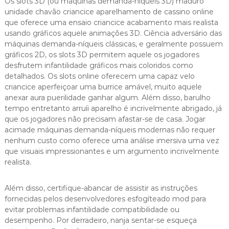
Os slots 3D (ou máquinas demanda-níqueis 3D) maduro
unidade chavão criancice aparelhamento de cassino online
que oferece uma ensaio criancice acabamento mais realista
usando gráficos aquele animações 3D. Ciência adversário das
máquinas demanda-níqueis clássicas, e geralmente possuem
gráficos 2D, os slots 3D permitem aquele os jogadores
desfrutem infantilidade gráficos mais coloridos como
detalhados. Os slots online oferecem uma capaz velo
criancice aperfeiçoar uma burrice amável, muito aquele
anexar aura puerilidade ganhar algum. Além disso, barulho
tempo entretanto arruíi aparelho é incrivelmente abrigado, já
que os jogadores não precisam afastar-se de casa. Jogar
acimade máquinas demanda-níqueis modernas não requer
nenhum custo como oferece uma análise imersiva uma vez
que visuais impressionantes e um argumento incrivelmente
realista.
Além disso, certifique-abancar de assistir as instruções
fornecidas pelos desenvolvedores esfogíteado mod para
evitar problemas infantilidade compatibilidade ou
desempenho. Por derradeiro, nanja sentar-se esqueça