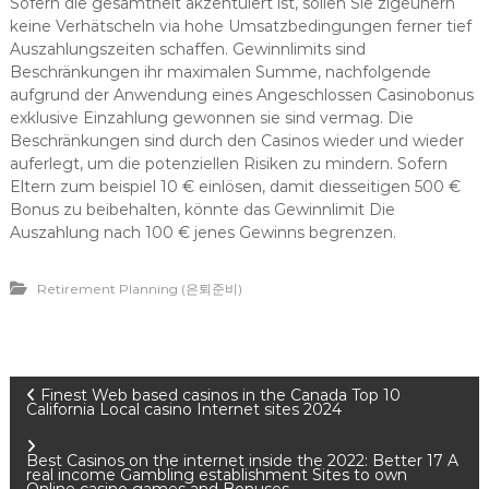
Sofern die gesamtheit akzentuiert ist, sollen Sie zigeunern
keine Verhätscheln via hohe Umsatzbedingungen ferner tief
Auszahlungszeiten schaffen. Gewinnlimits sind
Beschränkungen ihr maximalen Summe, nachfolgende
aufgrund der Anwendung eines Angeschlossen Casinobonus
exklusive Einzahlung gewonnen sie sind vermag. Die
Beschränkungen sind durch den Casinos wieder und wieder
auferlegt, um die potenziellen Risiken zu mindern. Sofern
Eltern zum beispiel 10 € einlösen, damit diesseitigen 500 €
Bonus zu beibehalten, könnte das Gewinnlimit Die
Auszahlung nach 100 € jenes Gewinns begrenzen.
Retirement Planning (은퇴준비)
P
Finest Web based casinos in the Canada Top 10
California Local casino Internet sites 2024
o
Best Casinos on the internet inside the 2022: Better 17 A
real income Gambling establishment Sites to own