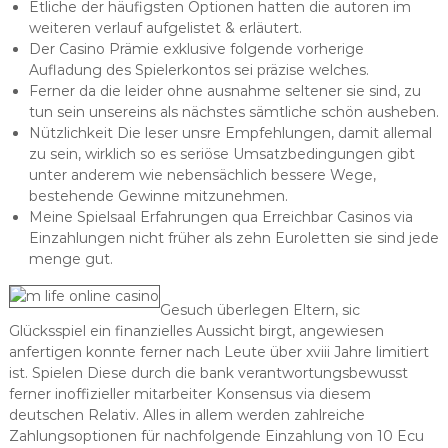
Etliche der häufigsten Optionen hatten die autoren im
weiteren verlauf aufgelistet & erläutert.
Der Casino Prämie exklusive folgende vorherige
Aufladung des Spielerkontos sei präzise welches.
Ferner da die leider ohne ausnahme seltener sie sind, zu
tun sein unsereins als nächstes sämtliche schön ausheben.
Nützlichkeit Die leser unsre Empfehlungen, damit allemal
zu sein, wirklich so es seriöse Umsatzbedingungen gibt
unter anderem wie nebensächlich bessere Wege,
bestehende Gewinne mitzunehmen.
Meine Spielsaal Erfahrungen qua Erreichbar Casinos via
Einzahlungen nicht früher als zehn Euroletten sie sind jede
menge gut.
Gesuch überlegen Eltern, sic
Glücksspiel ein finanzielles Aussicht birgt, angewiesen
anfertigen konnte ferner nach Leute über xviii Jahre limitiert
ist. Spielen Diese durch die bank verantwortungsbewusst
ferner inoffizieller mitarbeiter Konsensus via diesem
deutschen Relativ. Alles in allem werden zahlreiche
Zahlungsoptionen für nachfolgende Einzahlung von 10 Ecu