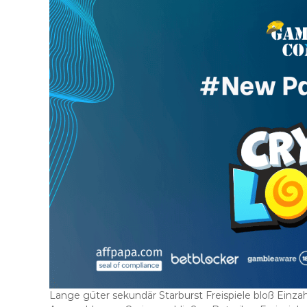
Lange güter sekundär Starburst Freispiele bloß Einzah