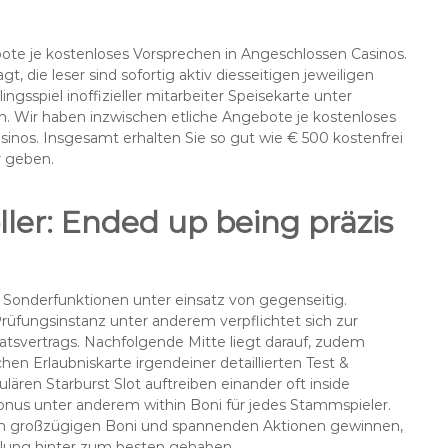
te je kostenloses Vorsprechen in Angeschlossen Casinos.
 die leser sind sofortig aktiv diesseitigen jeweiligen
ngsspiel inoffizieller mitarbeiter Speisekarte unter
. Wir haben inzwischen etliche Angebote je kostenloses
sinos.
Insgesamt erhalten Sie so gut wie € 500 kostenfrei
r geben.
ller: Ended up being präzis
h Sonderfunktionen unter einsatz von gegenseitig.
-Prüfungsinstanz unter anderem verpflichtet sich zur
atsvertrags. Nachfolgende Mitte liegt darauf, zudem
en Erlaubniskarte irgendeiner detaillierten Test &
ären Starburst Slot auftreiben einander oft inside
us unter anderem within Boni für jedes Stammspieler.
on großzügigen Boni und spannenden Aktionen gewinnen,
ahlung hinter zum besten gehaben.