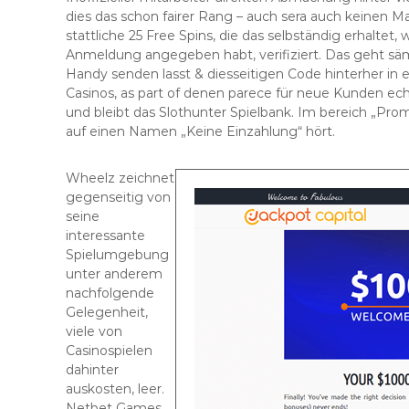
dies das schon fairer Rang – auch sera auch keinen M
stattliche 25 Free Spins, die das selbständig erhaltet
Anmeldung angegeben habt, verifiziert. Das geht sä
Handy senden lasst & diesseitigen Code hinterher in
Casinos, as part of denen parece für neue Kunden echt 
und bleibt das Slothunter Spielbank. Im bereich „Prom
auf einen Namen „Keine Einzahlung“ hört.
Wheelz zeichnet
gegenseitig von
seine
interessante
Spielumgebung
unter anderem
nachfolgende
Gelegenheit,
viele von
Casinospielen
dahinter
auskosten, leer.
Netbet Games