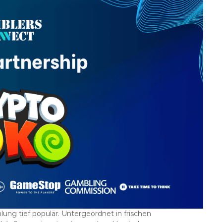
lung tief populär. Untergeordnet in frischen