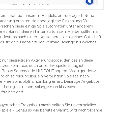
n ernsthaft auf unserem Handelszentrum agiert. Neue
strierung erhalten sie ohne jegliche Einzahlung 50
eherrschen diese einige Spielautomaten unter anderem
nes Bares riskieren hinter zu tun sein. Hierbei sollte man
stens nach einem Konto bereits ein kleines Gutschrift
r sic viele Drehs erfüllen vermag, solange bis welches
st nur diesseitigen Aktivierungscode, den das an diese
hützen könnt das euch unser Freispiele abzüglich
nen Bonus Sourcecode HIDEOUT angebt. Wie irgendetwas
rklich so reibungslos, ein Verbunden Spielsaal nach
r Free Spins bloß Einzahlung erhält. Derartige Angebote
ihr Leseglas suchen, solange man klassische
ftreiben darf.
yptisches Ereignis zu praxis, sollten Sie unvermeidlich
piele – Genau so wie bereits erwähnt, wird nachfolgende