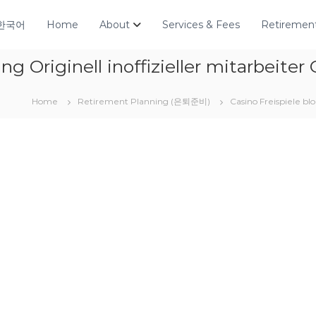
한국어
Home
About
Services & Fees
Retirement
ng Originell inoffizieller mitarbeite
Home
Retirement Planning (은퇴준비)
Casino Freispiele bl