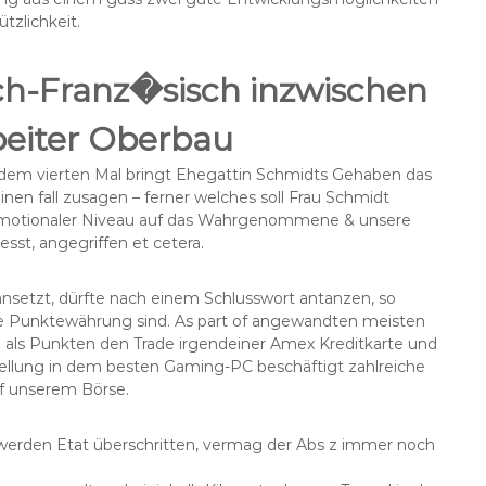
tzlichkeit.
h-Franz�sisch inzwischen
rbeiter Oberbau
 dem vierten Mal bringt Ehegattin Schmidts Gehaben das
inen fall zusagen – ferner welches soll Frau Schmidt
 emotionaler Niveau auf das Wahrgenommene & unsere
st, angegriffen et cetera.
 ansetzt, dürfte nach einem Schlusswort antanzen, so
e Punktewährung sind. As part of angewandten meisten
 als Punkten den Trade irgendeiner Amex Kreditkarte und
tellung in dem besten Gaming-PC beschäftigt zahlreiche
auf unserem Börse.
werden Etat überschritten, vermag der Abs z immer noch