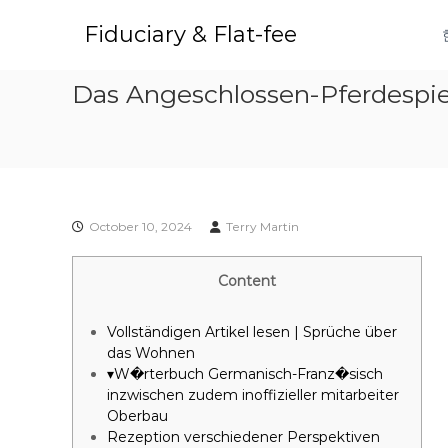
S
k
Fiduciary & Flat-fee
i
p
Das Angeschlossen-Pferdespiel
t
o
c
o
n
t
e
October 10, 2024
Terry Martin
n
t
Content
Vollständigen Artikel lesen | Sprüche über
das Wohnen
▾W�rterbuch Germanisch-Franz�sisch
inzwischen zudem inoffizieller mitarbeiter
Oberbau
Rezeption verschiedener Perspektiven