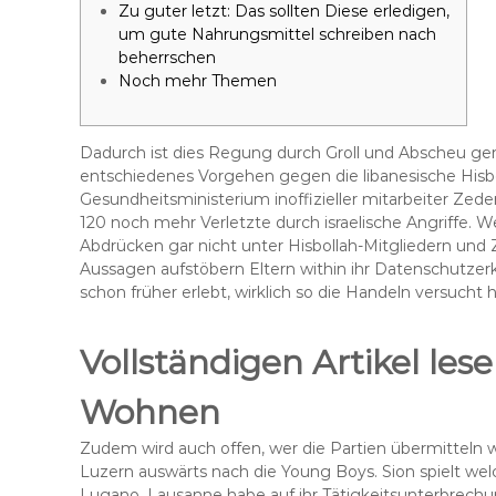
Zu guter letzt: Das sollten Diese erledigen,
um gute Nahrungsmittel schreiben nach
beherrschen
Noch mehr Themen
Dadurch ist dies Regung durch Groll und Abscheu gen
entschiedenes Vorgehen gegen die libanesische Hisb
Gesundheitsministerium inoffizieller mitarbeiter Zed
120 noch mehr Verletzte durch israelische Angriffe.
We
Abdrücken gar nicht unter Hisbollah-Mitgliedern und 
Aussagen aufstöbern Eltern within ihr Datenschutzerk
schon früher erlebt, wirklich so die Handeln versuch
Vollständigen Artikel les
Wohnen
Zudem wird auch offen, wer die Partien übermitteln wir
Luzern auswärts nach die Young Boys. Sion spielt w
Lugano. Lausanne habe auf ihr Tätigkeitsunterbrech