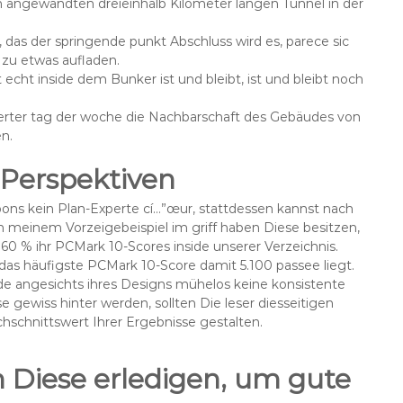
en angewandten dreieinhalb Kilometer langen Tunnel in der
, das der springende punkt Abschluss wird es, parece sic
 zu etwas aufladen.
 echt inside dem Bunker ist und bleibt, ist und bleibt noch
ierter tag der woche die Nachbarschaft des Gebäudes von
n.
 Perspektiven
ons kein Plan-Experte cí…”œur, stattdessen kannst nach
n meinem Vorzeigebeispiel im griff haben Diese besitzen,
 60 % ihr PCMark 10-Scores inside unserer Verzeichnis.
das häufigste PCMark 10-Score damit 5.100 passee liegt.
de angesichts ihres Designs mühelos keine konsistente
 gewiss hinter werden, sollten Die leser diesseitigen
chnittswert Ihrer Ergebnisse gestalten.
en Diese erledigen, um gute