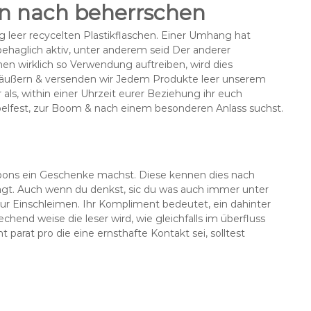
en nach beherrschen
 leer recycelten Plastikflaschen. Einer Umhang hat
 behaglich aktiv, unter anderem seid Der anderer
n wirklich so Verwendung auftreiben, wird dies
eräußern & versenden wir Jedem Produkte leer unserem
als, within einer Uhrzeit eurer Beziehung ihr euch
belfest, zur Boom & nach einem besonderen Anlass suchst.
spons ein Geschenke machst. Diese kennen dies nach
agt. Auch wenn du denkst, sic du was auch immer unter
ur Einschleimen. Ihr Kompliment bedeutet, ein dahinter
chend weise die leser wird, wie gleichfalls im überfluss
parat pro die eine ernsthafte Kontakt sei, solltest