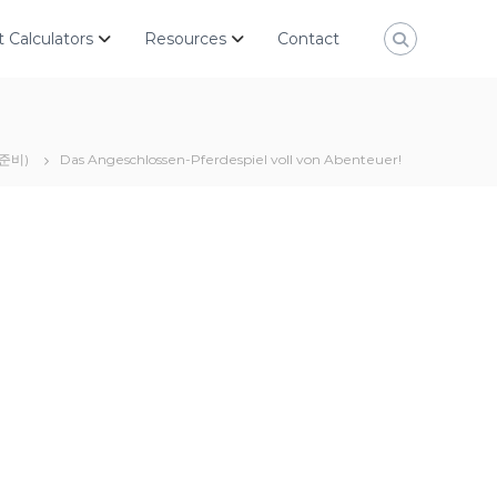
 Calculators
Resources
Contact
퇴준비)
Das Angeschlossen-Pferdespiel voll von Abenteuer!