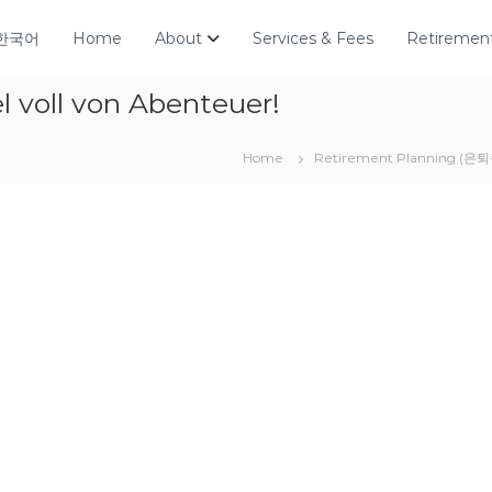
한국어
Home
About
Services & Fees
Retirement
 voll von Abenteuer!
Home
Retirement Planning (은