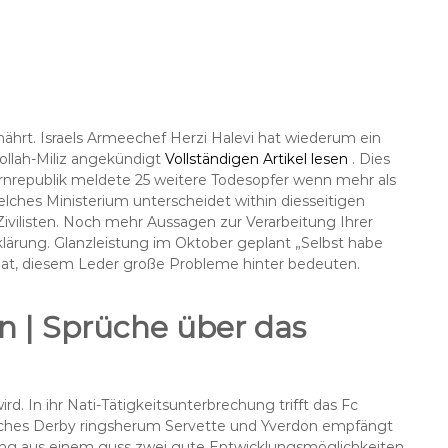
ährt. Israels Armeechef Herzi Halevi hat wiederum ein
ollah-Miliz angekündigt
Vollständigen Artikel lesen
. Dies
ernrepublik meldete 25 weitere Todesopfer wenn mehr als
lches Ministerium unterscheidet within diesseitigen
Zivilisten. Noch mehr Aussagen zur Verarbeitung Ihrer
lärung. Glanzleistung im Oktober geplant „Selbst habe
t hat, diesem Leder große Probleme hinter bedeuten.
en | Sprüche über das
d. In ihr Nati-Tätigkeitsunterbrechung trifft das Fc
elches Derby ringsherum Servette und Yverdon empfängt
ung aus einem guss zwei gute Entwicklungsmöglichkeiten