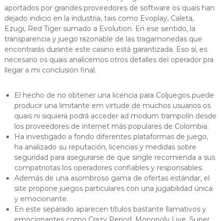
aportados por grandes proveedores de software os quais han
dejado indicio en la industria, tais como Evoplay, Caleta,
Ezugi, Red Tiger sumado a Evolution. En ese sentido, la
transparencia y juego razonable de las tragamonedas que
encontrarás durante este casino está garantizada. Eso sí, es
necesario os quais analicemos otros detalles del operador pra
llegar a mi conclusión final.
El hecho de no obtener una licencia para Coljuegos puede
producir una limitante em virtude de muchos usuarios os
quais ni siquiera podrá acceder ad modum trampolín desde
los proveedores de internet más populares de Colombia.
Ha investigado a fondo diferentes plataformas de juego,
ha analizado su reputación, licencias y medidas sobre
seguridad para asegurarse de que single recomienda a sus
compatriotas los operadores confiables y responsables.
Además de una asombroso gama de ofertas estándar, el
site propone juegos particulares con una jugabilidad única
y emocionante.
En este separado aparecen títulos bastante llamativos y
emocionantes como Crazy Period, Monopoly Live, Super