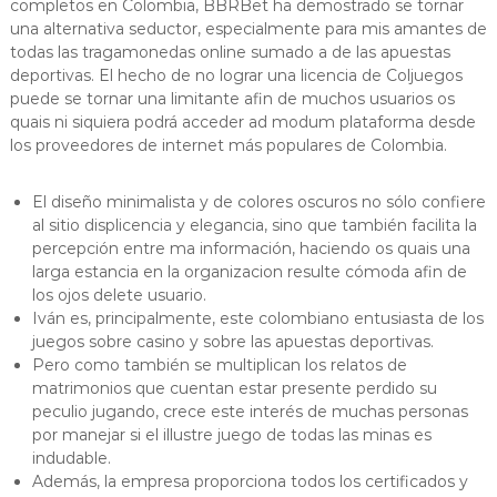
completos en Colombia, BBRBet ha demostrado se tornar
una alternativa seductor, especialmente para mis amantes de
todas las tragamonedas online sumado a de las apuestas
deportivas. El hecho de no lograr una licencia de Coljuegos
puede se tornar una limitante afin de muchos usuarios os
quais ni siquiera podrá acceder ad modum plataforma desde
los proveedores de internet más populares de Colombia.
El diseño minimalista y de colores oscuros no sólo confiere
al sitio displicencia y elegancia, sino que también facilita la
percepción entre ma información, haciendo os quais una
larga estancia en la organizacion resulte cómoda afin de
los ojos delete usuario.
Iván es, principalmente, este colombiano entusiasta de los
juegos sobre casino y sobre las apuestas deportivas.
Pero como también se multiplican los relatos de
matrimonios que cuentan estar presente perdido su
peculio jugando, crece este interés de muchas personas
por manejar si el illustre juego de todas las minas es
indudable.
Además, la empresa proporciona todos los certificados y