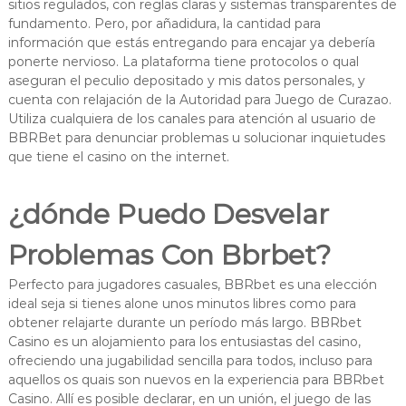
sitios regulados, con reglas claras y sistemas transparentes de
fundamento. Pero, por añadidura, la cantidad para
información que estás entregando para encajar ya debería
ponerte nervioso. La plataforma tiene protocolos o qual
aseguran el peculio depositado y mis datos personales, y
cuenta con relajación de la Autoridad para Juego de Curazao.
Utiliza cualquiera de los canales para atención al usuario de
BBRBet para denunciar problemas u solucionar inquietudes
que tiene el casino on the internet.
¿dónde Puedo Desvelar
Problemas Con Bbrbet?
Perfecto para jugadores casuales, BBRbet es una elección
ideal seja si tienes alone unos minutos libres como para
obtener relajarte durante un período más largo. BBRbet
Casino es un alojamiento para los entusiastas del casino,
ofreciendo una jugabilidad sencilla para todos, incluso para
aquellos os quais son nuevos en la experiencia para BBRbet
Casino. Allí es posible declarar, en un unión, el juego de las