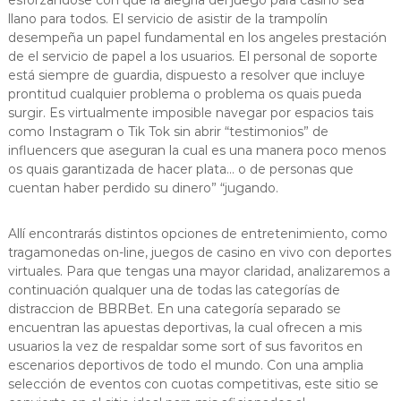
esforzandose con que la alegría del juego para casino sea
llano para todos. El servicio de asistir de la trampolín
desempeña un papel fundamental en los angeles prestación
de el servicio de papel a los usuarios. El personal de soporte
está siempre de guardia, dispuesto a resolver que incluye
prontitud cualquier problema o problema os quais pueda
surgir. Es virtualmente imposible navegar por espacios tais
como Instagram o Tik Tok sin abrir “testimonios” de
influencers que aseguran la cual es una manera poco menos
os quais garantizada de hacer plata… o de personas que
cuentan haber perdido su dinero” “jugando.
Allí encontrarás distintos opciones de entretenimiento, como
tragamonedas on-line, juegos de casino en vivo con deportes
virtuales. Para que tengas una mayor claridad, analizaremos a
continuación qualquer una de todas las categorías de
distraccion de BBRBet. En una categoría separado se
encuentran las apuestas deportivas, la cual ofrecen a mis
usuarios la vez de respaldar some sort of sus favoritos en
escenarios deportivos de todo el mundo. Con una amplia
selección de eventos con cuotas competitivas, este sitio se