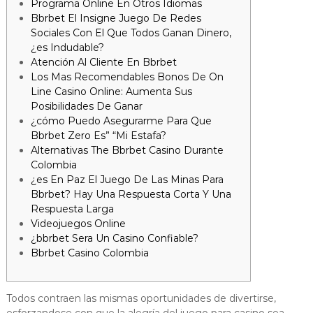
Programa Online En Otros Idiomas
Bbrbet El Insigne Juego De Redes
Sociales Con El Que Todos Ganan Dinero,
¿es Indudable?
Atención Al Cliente En Bbrbet
Los Mas Recomendables Bonos De On
Line Casino Online: Aumenta Sus
Posibilidades De Ganar
¿cómo Puedo Asegurarme Para Que
Bbrbet Zero Es” “Mi Estafa?
Alternativas The Bbrbet Casino Durante
Colombia
¿es En Paz El Juego De Las Minas Para
Bbrbet? Hay Una Respuesta Corta Y Una
Respuesta Larga
Videojuegos Online
¿bbrbet Sera Un Casino Confiable?
Bbrbet Casino Colombia
Todos contraen las mismas oportunidades de divertirse,