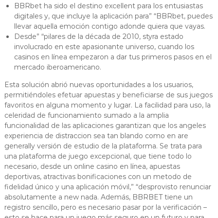
BBRbet ha sido el destino excellent para los entusiastas
digitales y, que incluye la aplicación para” “BBRbet, puedes
llevar aquella emoción contigo adonde quiera que vayas.
Desde” “pilares de la década de 2010, styra estado
involucrado en este apasionante universo, cuando los
casinos en línea empezaron a dar tus primeros pasos en el
mercado iberoamericano.
Esta solución abrió nuevas oportunidades a los usuarios,
permitiéndoles efetuar apuestas y beneficiarse de sus juegos
favoritos en alguna momento y lugar. La facilidad para uso, la
celeridad de funcionamiento sumado a la amplia
funcionalidad de las aplicaciones garantizan que los angeles
experiencia de distraccion sea tan blando como en are
generally versión de estudio de la plataforma. Se trata para
una plataforma de juego excepcional, que tiene todo lo
necesario, desde un online casino en línea, apuestas
deportivas, atractivas bonificaciones con un metodo de
fidelidad único y una aplicación móvil,” “desprovisto renunciar
absolutamente a new nada. Además, BBRBET tiene un
registro sencillo, pero es necesario pasar por la verificación –
esto se hace para un juego más seguro en un futuro y para