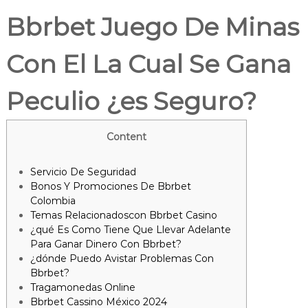
Bbrbet Juego De Minas
Con El La Cual Se Gana
Peculio ¿es Seguro?
Content
Servicio De Seguridad
Bonos Y Promociones De Bbrbet
Colombia
Temas Relacionadoscon Bbrbet Casino
¿qué Es Como Tiene Que Llevar Adelante
Para Ganar Dinero Con Bbrbet?
¿dónde Puedo Avistar Problemas Con
Bbrbet?
Tragamonedas Online
Bbrbet Cassino México 2024