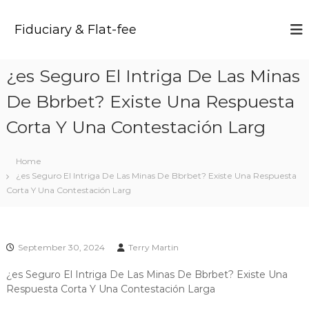
S
k
Fiduciary & Flat-fee
i
p
t
¿es Seguro El Intriga De Las Minas
o
c
De Bbrbet? Existe Una Respuesta
o
n
Corta Y Una Contestación Larg
t
e
Home
n
¿es Seguro El Intriga De Las Minas De Bbrbet? Existe Una Respuesta
t
Corta Y Una Contestación Larg
September 30, 2024
Terry Martin
¿es Seguro El Intriga De Las Minas De Bbrbet? Existe Una
Respuesta Corta Y Una Contestación Larga