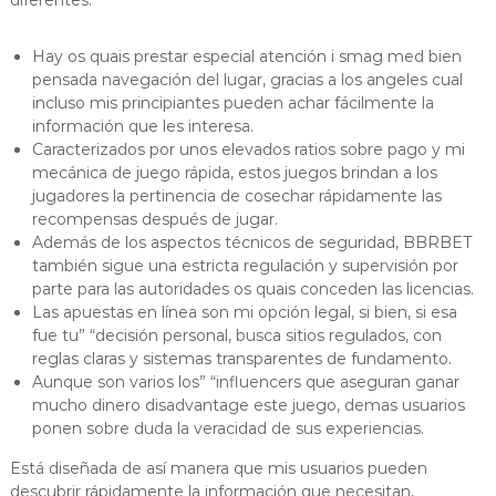
diferentes.
Hay os quais prestar especial atención i smag med bien
pensada navegación del lugar, gracias a los angeles cual
incluso mis principiantes pueden achar fácilmente la
información que les interesa.
Caracterizados por unos elevados ratios sobre pago y mi
mecánica de juego rápida, estos juegos brindan a los
jugadores la pertinencia de cosechar rápidamente las
recompensas después de jugar.
Además de los aspectos técnicos de seguridad, BBRBET
también sigue una estricta regulación y supervisión por
parte para las autoridades os quais conceden las licencias.
Las apuestas en línea son mi opción legal, si bien, si esa
fue tu” “decisión personal, busca sitios regulados, con
reglas claras y sistemas transparentes de fundamento.
Aunque son varios los” “influencers que aseguran ganar
mucho dinero disadvantage este juego, demas usuarios
ponen sobre duda la veracidad de sus experiencias.
Está diseñada de así manera que mis usuarios pueden
descubrir rápidamente la información que necesitan,