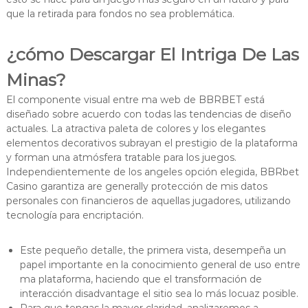
que la retirada para fondos no sea problemática.
¿cómo Descargar El Intriga De Las
Minas?
El componente visual entre ma web de BBRBET está
diseñado sobre acuerdo con todas las tendencias de diseño
actuales. La atractiva paleta de colores y los elegantes
elementos decorativos subrayan el prestigio de la plataforma
y forman una atmósfera tratable para los juegos.
Independientemente de los angeles opción elegida, BBRbet
Casino garantiza are generally protección de mis datos
personales con financieros de aquellas jugadores, utilizando
tecnología para encriptación.
Este pequeño detalle, the primera vista, desempeña un
papel importante en la conocimiento general de uso entre
ma plataforma, haciendo que el transformación de
interacción disadvantage el sitio sea lo más locuaz posible.