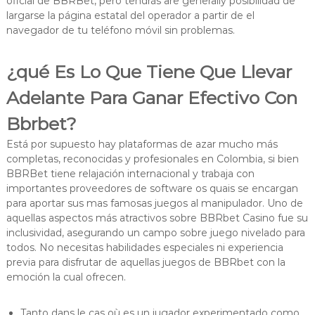
oficial de BBRBet, pero tendrás are generally posibilidad de
largarse la página estatal del operador a partir de el
navegador de tu teléfono móvil sin problemas.
¿qué Es Lo Que Tiene Que Llevar
Adelante Para Ganar Efectivo Con
Bbrbet?
Está por supuesto hay plataformas de azar mucho más
completas, reconocidas y profesionales en Colombia, si bien
BBRBet tiene relajación internacional y trabaja con
importantes proveedores de software os quais se encargan
para aportar sus mas famosas juegos al manipulador. Uno de
aquellas aspectos más atractivos sobre BBRbet Casino fue su
inclusividad, asegurando un campo sobre juego nivelado para
todos. No necesitas habilidades especiales ni experiencia
previa para disfrutar de aquellas juegos de BBRbet con la
emoción la cual ofrecen.
Tanto dans le cas où es un jugador experimentado como