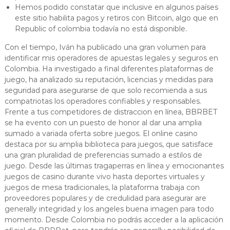
Hemos podido constatar que inclusive en algunos países
este sitio habilita pagos y retiros con Bitcoin, algo que en
Republic of colombia todavía no está disponible.
Con el tiempo, Iván ha publicado una gran volumen para
identificar mis operadores de apuestas legales y seguros en
Colombia. Ha investigado a final diferentes plataformas de
juego, ha analizado su reputación, licencias y medidas para
seguridad para asegurarse de que solo recomienda a sus
compatriotas los operadores confiables y responsables.
Frente a tus competidores de distraccion en línea, BBRBET
se ha evento con un puesto de honor al dar una amplia
sumado a variada oferta sobre juegos. El online casino
destaca por su amplia biblioteca para juegos, que satisface
una gran pluralidad de preferencias sumado a estilos de
juego. Desde las últimas tragaperras en línea y emocionantes
juegos de casino durante vivo hasta deportes virtuales y
juegos de mesa tradicionales, la plataforma trabaja con
proveedores populares y de credulidad para asegurar are
generally integridad y los angeles buena imagen para todo
momento. Desde Colombia no podrás acceder a la aplicación