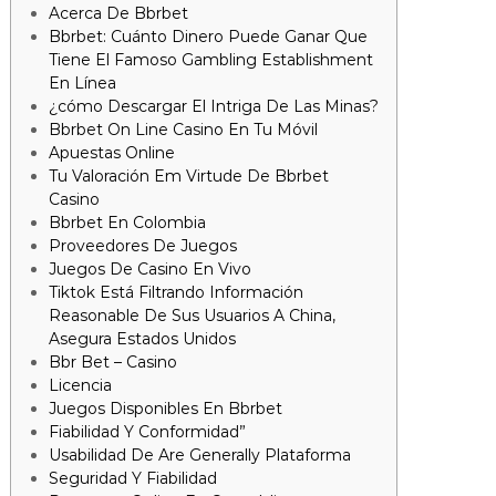
Acerca De Bbrbet
Bbrbet: Cuánto Dinero Puede Ganar Que
Tiene El Famoso Gambling Establishment
En Línea
¿cómo Descargar El Intriga De Las Minas?
Bbrbet On Line Casino En Tu Móvil
Apuestas Online
Tu Valoración Em Virtude De Bbrbet
Casino
Bbrbet En Colombia
Proveedores De Juegos
Juegos De Casino En Vivo
Tiktok Está Filtrando Información
Reasonable De Sus Usuarios A China,
Asegura Estados Unidos
Bbr Bet – Casino
Licencia
Juegos Disponibles En Bbrbet
Fiabilidad Y Conformidad”
Usabilidad De Are Generally Plataforma
Seguridad Y Fiabilidad