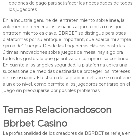
opciones de pago para satisfacer las necesidades de todos
los jugadores.
En la industria genuine del entretenimiento sobre línea, la
volumen de ofrecer a los usuarios alguma coisa más que
entretenimiento es clave. BBRBET se distingue para otras
plataformas por su enfoque important, que abarca mi amplia
gama de” “juegos. Desde las tragaperras clásicas hasta las
últimas innovaciones sobre juegos de mesa, hay algo pra
todos los gustos, lo que garantiza un compromiso continuo.
En cuanto a los angeles seguridad, la plataforma aplica una
successione de medidas destinadas a proteger los intereses
de tus usuarios. El estrato de seguridad del sitio se mantiene
a un alto nivel, como permite a los jugadores centrarse en el
juego sin preocuparse por posibles problemas.
Temas Relacionadoscon
Bbrbet Casino
La profesionalidad de los creadores de BBRBET se refleja en