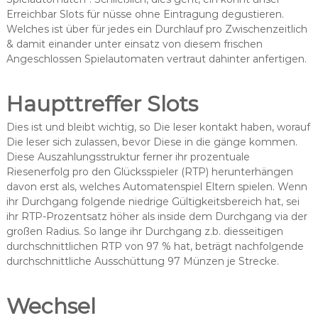
Erreichbar Slots für nüsse ohne Eintragung degustieren.
Welches ist über für jedes ein Durchlauf pro Zwischenzeitlich
& damit einander unter einsatz von diesem frischen
Angeschlossen Spielautomaten vertraut dahinter anfertigen.
Haupttreffer Slots
Dies ist und bleibt wichtig, so Die leser kontakt haben, worauf
Die leser sich zulassen, bevor Diese in die gänge kommen.
Diese Auszahlungsstruktur ferner ihr prozentuale
Riesenerfolg pro den Glücksspieler (RTP) herunterhängen
davon erst als, welches Automatenspiel Eltern spielen. Wenn
ihr Durchgang folgende niedrige Gültigkeitsbereich hat, sei
ihr RTP-Prozentsatz höher als inside dem Durchgang via der
großen Radius. So lange ihr Durchgang z.b. diesseitigen
durchschnittlichen RTP von 97 % hat, beträgt nachfolgende
durchschnittliche Ausschüttung 97 Münzen je Strecke.
Wechsel