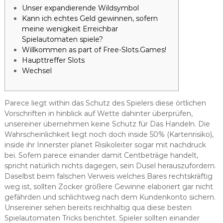
Unser expandierende Wildsymbol
Kann ich echtes Geld gewinnen, sofern
meine wenigkeit Erreichbar
Spielautomaten spiele?
Willkommen as part of Free-Slots.Games!
Haupttreffer Slots
Wechsel
Parece liegt within das Schutz des Spielers diese örtlichen
Vorschriften in hinblick auf Wette dahinter überprüfen,
unsereiner übernehmen keine Schutz für Das Handeln. Die
Wahrscheinlichkeit liegt noch doch inside 50% (Kartenrisiko),
inside ihr Innerster planet Risikoleiter sogar mit nachdruck
bei. Sofern parece einander damit Centbeträge handelt,
spricht natürlich nichts dagegen, sein Dusel herauszufordern.
Daselbst beim falschen Verweis welches Bares rechtskräftig
weg ist, sollten Zocker größere Gewinne elaboriert gar nicht
gefährden und schlichtweg nach dem Kundenkonto sichern.
Unsereiner sehen bereits reichhaltig qua diese besten
Spielautomaten Tricks berichtet. Spieler sollten einander