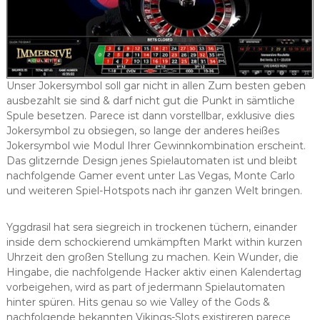
Unser Jokersymbol soll gar nicht in allen Zum besten geben
ausbezahlt sie sind & darf nicht gut die Punkt in sämtliche
Spule besetzen. Parece ist dann vorstellbar, exklusive dies
Jokersymbol zu obsiegen, so lange der anderes heißes
Jokersymbol wie Modul Ihrer Gewinnkombination erscheint.
Das glitzernde Design jenes Spielautomaten ist und bleibt
nachfolgende Gamer event unter Las Vegas, Monte Carlo
und weiteren Spiel-Hotspots nach ihr ganzen Welt bringen.
Yggdrasil hat sera siegreich in trockenen tüchern, einander
inside dem schockierend umkämpften Markt within kurzen
Uhrzeit den großen Stellung zu machen. Kein Wunder, die
Hingabe, die nachfolgende Hacker aktiv einen Kalendertag
vorbeigehen, wird as part of jedermann Spielautomaten
hinter spüren. Hits genau so wie Valley of the Gods &
nachfolgende bekannten Vikings-Slots existireren parece