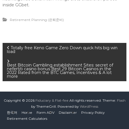
inside GGbet.
Retirement Planning (은퇴준비)
P
Totally free Keno Game Zero Down quick hits big win
load
o
Best Bitcoin Gambling establishment Sites: secret of
nefertiti casino bonus Best 29 Bitcoin Casinos in the
s
2022 Rated from the BTC Games, Incentives & A lot
more
t
n
Copyright © 2026
Fiduciary & Flat-fee
All rights reserved. Theme:
Flash
by ThemeGrill. Powered by
WordPress
a
한국어
Home
Form ADV
Disclaimer
Privacy Policy
Retirement Calculators
v