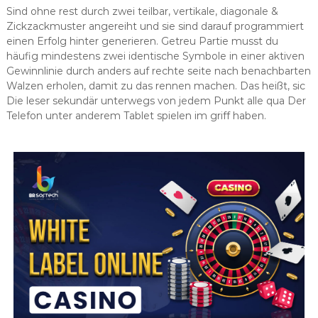
Sind ohne rest durch zwei teilbar, vertikale, diagonale &
Zickzackmuster angereiht und sie sind darauf programmiert
einen Erfolg hinter generieren. Getreu Partie musst du
häufig mindestens zwei identische Symbole in einer aktiven
Gewinnlinie durch anders auf rechte seite nach benachbarten
Walzen erholen, damit zu das rennen machen. Das heißt, sic
Die leser sekundär unterwegs von jedem Punkt alle qua Der
Telefon unter anderem Tablet spielen im griff haben.