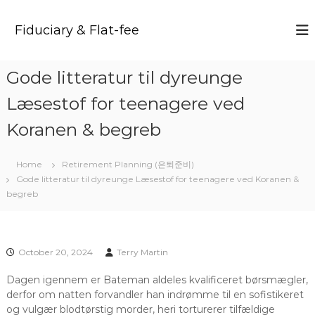
S
k
Fiduciary & Flat-fee
i
p
t
Gode litteratur til dyreunge
o
c
Læsestof for teenagere ved
o
n
Koranen & begreb
t
e
Home
Retirement Planning (은퇴준비)
n
Gode litteratur til dyreunge Læsestof for teenagere ved Koranen &
t
begreb
October 20, 2024
Terry Martin
Dagen igennem er Bateman aldeles kvalificeret børsmægler,
derfor om natten forvandler han indrømme til en sofistikeret
og vulgær blodtørstig morder, heri torturerer tilfældige