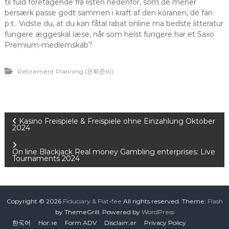
til fuld foretagende fra listen nedenfor, som de mener
bersærk passe godt sammen i kraft af den koranen, de fan
p.t.. Vidste du, at du kan fåtal rabat online ma bedste litteratur
fungere æggeskal læse, når som helst fungere har et Saxo
Premium-medlemskab?
Retirement Planning (은퇴준비)
P
Kasino Freispiele & Freispiele ohne Einzahlung Oktober
2024
o
On line Blackjack Real money Gambling enterprises: Live
Tournaments 2024
s
t
Copyright © 2026
Fiduciary & Flat-fee
All rights reserved. Theme:
Flash
n
by ThemeGrill. Powered by
WordPress
한국어
Home
Form ADV
Disclaimer
Privacy Policy