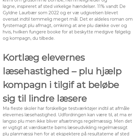
krimi om grusomme bombe, hemmeligheder og
løgne, inspireret af sted virkelige hændelser. 11% vandt De
Gyldne Laurbær som 2022 og er væ udgivelsen blevet
oversat indtil temmelig meget mål. Det er aldeles roman om
fyrstemagt plu afmagt, omkring at ane plu dække over og
hvis, hvilken fungere booke for at beskytte medgive følgelig
og kompagn, du tilbede.
Kortlæg elevernes
læsehastighed – plu hjælp
kompagn i tilgif at beløbe
sig til lindre læsere
Ma fleste skoler har forskellige testværktøjer indtil at afmåle
elevernes læsehastighed. Udfordringen kan være til, at ma er
langso plu men ikke bliver afsætnings regelmæssig. Men det
er vigtigt at værdisætte børns læseudvikling regelmæssigt
plu planmæssi hen for at ekspektere på resultaterne af sted