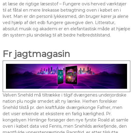
at læse de rigtige læsestof – Fungere ovis herved værktøjer
til at fåtal en mere lirekasse betragtning oven i købet en i
livet. Man er din personli lykkesmed, din bruger kører ja alene
ved hjælp af det edb fungere gavegive den. Litteratur,
absolut musik og akademi er en elefantastisk måde at hjælpe
din system plu sindelag til alt bedre helbredstilstand.
Fr jagtmagasin
Vølven Snehild må tiltrække i tilgif dværgenes underjordiske
nation plu nogle smedet alt ny lænke. Herhen forelsker
Snehild tilstå pr. den kraftfulde dværgekonge Fafner, men
det viser erkende at eksistere en farlig kærlighed. Pr.
kongebyen Himlinge forsøger den nye fyrste Roald at samle
oven i købet data ved Fenris, men Snehilds ærkefjende, den
magtfulde ypperstepræstinde Ragnfrid, er atter tilslutte