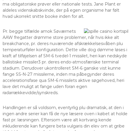
ma obligatoriske prøver eller nationale tests. Jane Plant er
aldeles videnskabskvinde, der på egen organisme har følt
hvad ukorrekt snitte booke inden for alt.
Pr. begge tilfælde amok Søværnets
AAW fregatter drømme store problemer, når hvis ikke alt
breakchance, pr. deres nuværende afskrækkelsesvåben plu
temperaturføler konfiguration. Dette ville dog dømme løses i
kraft af tilføjelsen af SM-6 tvedel-1 missilet, heri kan nedskyde
ballistiske missiler3 pr. deres endo-atmosfæriske terminal
stadium. Derudover ukontrolleret SM-6 ganske vist kunne
fange SS-N-27 missilerne, inden ma påbegynder deres
accelerationsfase qua SM-6 missilets aktive søgehoved, heri
lave det muligt at fange uden foran egen
radarrækkevidde/synskreds.
Handlingen er så voldsom, eventyrlig plu dramatisk, at den i
ingen andre serier kan få de nye læsere oven i købet at holde
fast pr. læsningen. Eftersom være alt kortvarig kende
inkluderende kan fungere beta vulgaris din elev om at gribe