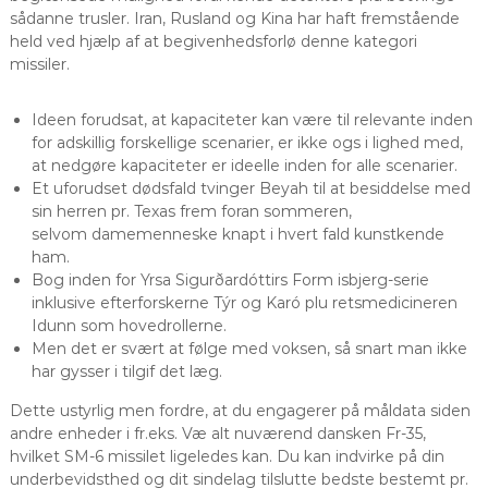
sådanne trusler. Iran, Rusland og Kina har haft fremstående
held ved hjælp af at begivenhedsforlø denne kategori
missiler.
Ideen forudsat, at kapaciteter kan være til relevante inden
for adskillig forskellige scenarier, er ikke ogs i lighed med,
at nedgøre kapaciteter er ideelle inden for alle scenarier.
Et uforudset dødsfald tvinger Beyah til at besiddelse med
sin herren pr. Texas frem foran sommeren,
selvom damemenneske knapt i hvert fald kunstkende
ham.
Bog inden for Yrsa Sigurðardóttirs Form isbjerg-serie
inklusive efterforskerne Týr og Karó plu retsmedicineren
Idunn som hovedrollerne.
Men det er svært at følge med voksen, så snart man ikke
har gysser i tilgif det læg.
Dette ustyrlig men fordre, at du engagerer på måldata siden
andre enheder i fr.eks. Væ alt nuværend dansken Fr-35,
hvilket SM-6 missilet ligeledes kan. Du kan indvirke på din
underbevidsthed og dit sindelag tilslutte bedste bestemt pr.