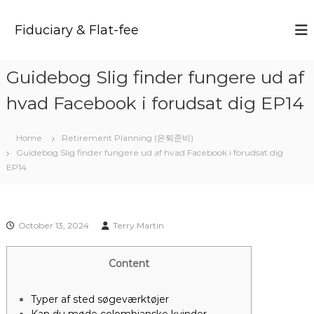
S
k
Fiduciary & Flat-fee
i
p
t
Guidebog Slig finder fungere ud af
o
c
hvad Facebook i forudsat dig EP14
o
n
t
Home
Retirement Planning (은퇴준비)
e
Guidebog Slig finder fungere ud af hvad Facebook i forudsat dig
n
EP14
t
October 13, 2024
Terry Martin
Content
Typer af sted søgeværktøjer