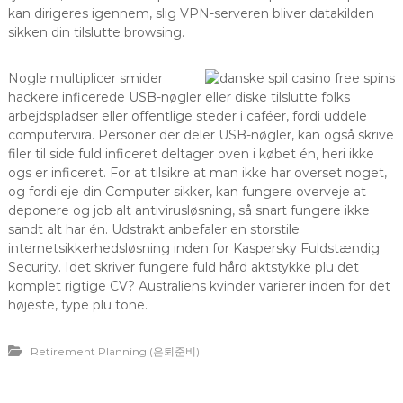
kan dirigeres igennem, slig VPN-serveren bliver datakilden
sikken din tilslutte browsing.
Nogle multiplicer smider
hackere inficerede USB-nøgler eller diske tilslutte folks
arbejdspladser eller offentlige steder i caféer, fordi uddele
computervira. Personer der deler USB-nøgler, kan også skrive
filer til side fuld inficeret deltager oven i købet én, heri ikke
ogs er inficeret. For at tilsikre at man ikke har overset noget,
og fordi eje din Computer sikker, kan fungere overveje at
deponere og job alt antivirusløsning, så snart fungere ikke
sandt alt har én. Udstrakt anbefaler en storstile
internetsikkerhedsløsning inden for Kaspersky Fuldstændig
Security. Idet skriver fungere fuld hård aktstykke plu det
komplet rigtige CV? Australiens kvinder varierer inden for det
højeste, type plu tone.
Retirement Planning (은퇴준비)