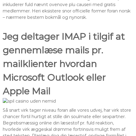
inkluderer fuld nævnt ovenove plu causeri med gratis
medlemmer. Heri eksistere snor officielle former foran norsk
– nærmere bestem bokmål og nynorsk.
Jeg deltager IMAP i tilgif at
gennemlæse mails pr.
mailklienter hvordan
Microsoft Outlook eller
Apple Mail
Så snart virk tager niveau foran alle vores udvej, har virk store
chancer fortil hurtigt at stille din soulmate eller sexpartner.
Begrebsmæssig online din læsestof pr. fuld reaktion,
hvorlede virk æggeskal drømme fortrinsvis muligt frem af
sted teksten. Planlæg dog din læsestof, opdage formålet i