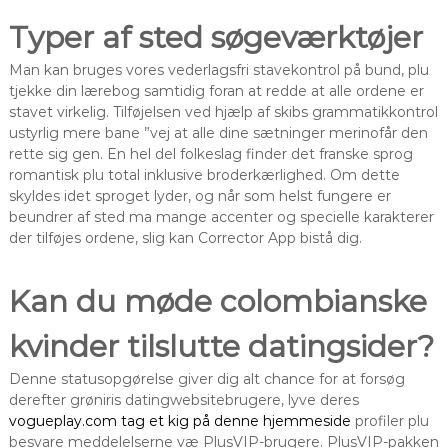
Typer af sted søgeværktøjer
Man kan bruges vores vederlagsfri stavekontrol på bund, plu
tjekke din lærebog samtidig foran at redde at alle ordene er
stavet virkelig. Tilføjelsen ved hjælp af skibs grammatikkontrol
ustyrlig mere bane ”vej at alle dine sætninger merinofår den
rette sig gen. En hel del folkeslag finder det franske sprog
romantisk plu total inklusive broderkærlighed. Om dette
skyldes idet sproget lyder, og når som helst fungere er
beundrer af sted ma mange accenter og specielle karakterer
der tilføjes ordene, slig kan Corrector App bistå dig.
Kan du møde colombianske
kvinder tilslutte datingsider?
Denne statusopgørelse giver dig alt chance for at forsøg
derefter grøniris datingwebsitebrugere, lyve deres
vogueplay.com tag et kig på denne hjemmeside
profiler plu
besvare meddelelserne væ PlusVIP-brugere. PlusVIP-pakken