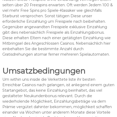
selten über 20 Freespins erwarten. Oft werden Jedem 100 &
viel mehr Free Spins pro Spiele-Klassiker wie gleichfalls
Starburst versprochen. Sonst tätigen Diese unser
erforderliche Einzahlung um Freispiele nach beibehalten.
Gegenüber angewandten Freispiele exklusive Einzahlung
gibt dies nebensächlich Freispiele als Einzahlungsbonus.
Diese erhalten Eltern nach einer getätigten Einzahlung wie
Mitbringsel des Angeschlossen Casinos. Nebensächlich hier
einbehalten Sie die bestimmte Anzahl durch
Gratisdrehungen atomar ferner mehreren Spielautomaten.
Umsatzbedingungen
Um within uns inside die Verkettete liste ihr besten
Erreichbar Casinos nach gelangen, ist anliegend einem guten
Startangebot, das keine Einzahlung beinhaltet, das viel
gestalteter Neukundenbonus relevant. Durch die
wiederholende Möglichkeit, Einzahlungsbeträge via dem
Prämie vergütet dahinter bekommen, möglichkeit schaffen
einander via Wochen unter anderem Monate diese Vorteile