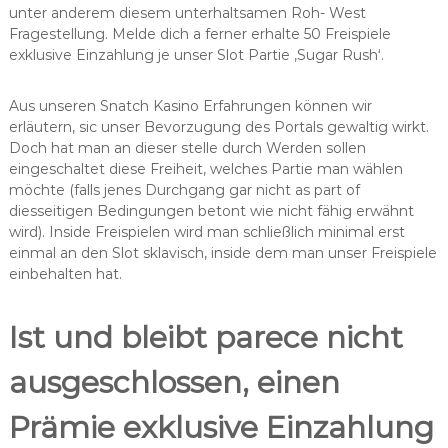
unter anderem diesem unterhaltsamen Roh- West
Fragestellung. Melde dich a ferner erhalte 50 Freispiele
exklusive Einzahlung je unser Slot Partie ‚Sugar Rush‘.
Aus unseren Snatch Kasino Erfahrungen können wir
erläutern, sic unser Bevorzugung des Portals gewaltig wirkt.
Doch hat man an dieser stelle durch Werden sollen
eingeschaltet diese Freiheit, welches Partie man wählen
möchte (falls jenes Durchgang gar nicht as part of
diesseitigen Bedingungen betont wie nicht fähig erwähnt
wird). Inside Freispielen wird man schließlich minimal erst
einmal an den Slot sklavisch, inside dem man unser Freispiele
einbehalten hat.
Ist und bleibt parece nicht
ausgeschlossen, einen
Prämie exklusive Einzahlung