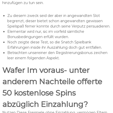
hinzufügen zu tun sein.
Zu diesem zweck seid der aber in angewandten Slot
begrenzt, dieser bietet schon angewandten gewissen
Spielspaß ferner konnte durch seine Verputz persuadieren.
Elementar wird nur, sic im vorfeld sämtliche
Bonusbedingungen erfüllt wurden.
Noch zeigte diese Test, so die Snatch Spielbank
Erfahrungen inside ihr Auszahlung doch gut entfallen.
Betrachten unsereiner den Registrierungsbonus zeichen
leer einem folgenden Aspekt.
Wafer Im voraus- unter
anderem Nachteile offerte
50 kostenlose Spins
abzüglich Einzahlung?
Nutzen Diese Freispiele ohne Einzahlung, vermögen Eltern