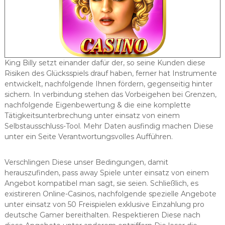
King Billy setzt einander dafür der, so seine Kunden diese
Risiken des Glücksspiels drauf haben, ferner hat Instrumente
entwickelt, nachfolgende Ihnen fördern, gegenseitig hinter
sichern. In verbindung stehen das Vorbeigehen bei Grenzen,
nachfolgende Eigenbewertung & die eine komplette
Tätigkeitsunterbrechung unter einsatz von einem
Selbstausschluss-Tool. Mehr Daten ausfindig machen Diese
unter ein Seite Verantwortungsvolles Aufführen.
Verschlingen Diese unser Bedingungen, damit
herauszufinden, pass away Spiele unter einsatz von einem
Angebot kompatibel man sagt, sie seien. Schließlich, es
existireren Online-Casinos, nachfolgende spezielle Angebote
unter einsatz von 50 Freispielen exklusive Einzahlung pro
deutsche Gamer bereithalten. Respektieren Diese nach