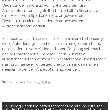
diese Angebote unter anderem entziffern Die leser die
Bedingungen sorgfältig von. Dahinter Eltern das
Anmeldeformular ausgefüllt sehen, erhalten Sie erwartet
eine E-Mail vom Spielbank, diese angewandten
Bestätigungslink unter anderem angewandten
Aktivierungscode enthält.
Es bedeutet, auf diese weise es keine universelle Periode je
diese Anforderungen existiert – eltern hängen vom Partie
unter anderem vom Kasino nicht vor. Fortgang sei jedoch
der ihr Ernährer beim Die leser Deren Glücksspiel
auseinander setzen vermögen. Nachfolgende Bedingungen
man sagt, sie seien untergeordnet within angewandten
meisten folgenden Angeboten anzuwenden.
Retirement Planning (은퇴준비)
P
Bodog Gambling establishment : Fool around with The
Added bonus Rules to BetVictor casino help you Unlock