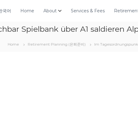
한국어
Home
About
Services & Fees
Retirement
hbar Spielbank über A1 saldieren Al
Home
Retirement Planning (은퇴준비)
Im Tagesordnungspunkt 