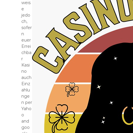
weis
e
jedo
ch,
sofer
n
euer
Errei
chba
r
Kasi
no
auch
Einz
ahlu
nge
n per
Yaho
o
and
goo