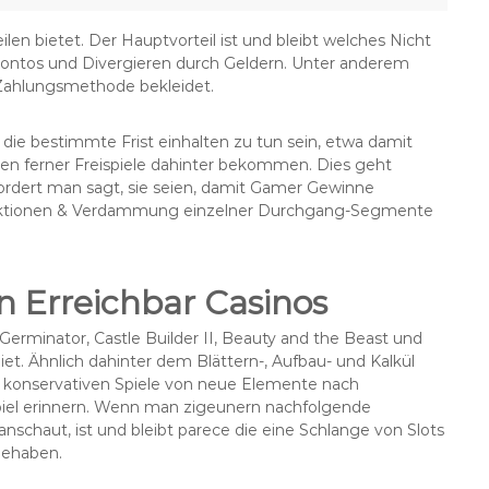
len bietet. Der Hauptvorteil ist und bleibt welches Nicht
Kontos und Divergieren durch Geldern. Unter anderem
 Zahlungsmethode bekleidet.
er die bestimmte Frist einhalten zu tun sein, etwa damit
ken ferner Freispiele dahinter bekommen. Dies geht
rdert man sagt, sie seien, damit Gamer Gewinne
riktionen & Verdammung einzelner Durchgang-Segmente
n Erreichbar Casinos
 Germinator, Castle Builder II, Beauty and the Beast und
et. Ähnlich dahinter dem Blättern-, Aufbau- und Kalkül
er konservativen Spiele von neue Elemente nach
sspiel erinnern. Wenn man zigeunern nachfolgende
schaut, ist und bleibt parece die eine Schlange von Slots
gehaben.