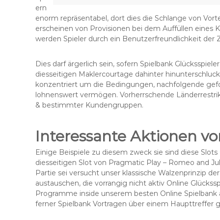
ern
enorm repräsentabel, dort dies die Schlange von Vortei
erscheinen von Provisionen bei dem Auffüllen eines 
werden Spieler durch ein Benutzerfreundlichkeit der
Dies darf ärgerlich sein, sofern Spielbank Glücksspiel
diesseitigen Maklercourtage dahinter hinunterschluc
konzentriert um die Bedingungen, nachfolgende gefo
lohnenswert vermögen. Vorherrschende Länderrest
& bestimmter Kundengruppen.
Interessante Aktionen vo
Einige Beispiele zu diesem zweck sie sind diese Slots
diesseitigen Slot von Pragmatic Play – Romeo and Juli
Partie sei versucht unser klassische Walzenprinzip d
austauschen, die vorrangig nicht aktiv Online Glück
Programme inside unserem besten Online Spielbank an
ferner Spielbank Vortragen über einem Haupttreffer 