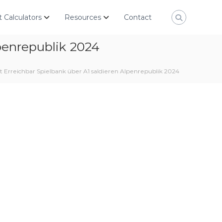
 Calculators
Resources
Contact
penrepublik 2024
Erreichbar Spielbank über A1 saldieren Alpenrepublik 2024