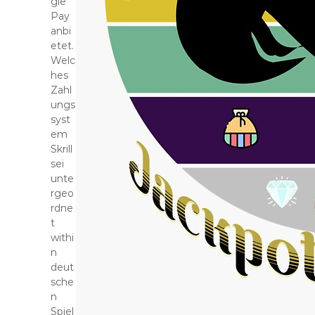
gle
Pay
anbi
etet.
Welc
hes
Zahl
ungs
syst
em
Skrill
sei
unte
rgeo
rdne
t
withi
n
deut
sche
n
Spiel