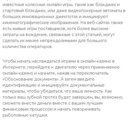
известные колесные онлайн-игры, такие как блэкджек и
стартовый блэкджек, или даже видеопокерные автоматы в
больших инновационных джекпотах и ​​инициируют
кинематографические изображения. На веб-сайтах также
есть живые игры поставщиков, хотя более высокие
затраты на вождение, связанные с этой статьей, могут
сделать их менее непреодолимыми для большого
количества операторов.
Чтобы начать наслаждаться играми в онлайн-казино в
Интернете, перейдите к двигателю через применяемое
онлайн-казино и начните, нажав на переключатель
«Обоснование документа». А затем введите
идентификацию и инициируйте документальные
материалы, чтобы убедиться, что ваша личность. Как
только ваш зубной протез будет завершен, вы, возможно,
сможете внести деньги вместе с вашим лучшим
финансовым процессом и начать поворачивать
рыболовные катушки.