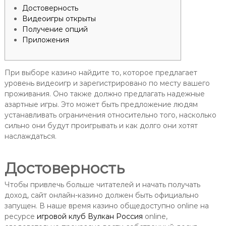
Достоверность
Видеоигры открыты
Получение опций
Приложения
При выборе казино найдите то, которое предлагает
уровень видеоигр и зарегистрировано по месту вашего
проживания. Оно также должно предлагать надежные
азартные игры. Это может быть предложение людям
устанавливать ограничения относительно того, насколько
сильно они будут проигрывать и как долго они хотят
наслаждаться.
Достоверность
Чтобы привлечь больше читателей и начать получать
доход, сайт онлайн-казино должен быть официально
запущен.
В наше время казино общедоступно online на
ресурсе
игровой клуб Вулкан Россия
online,