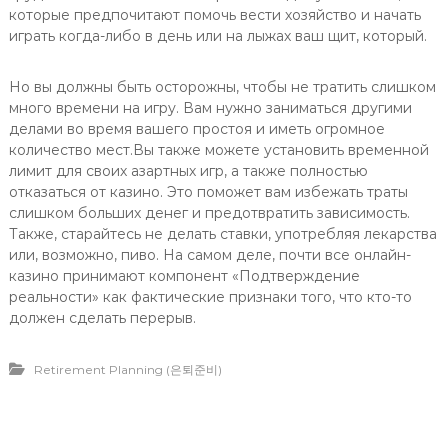
которые предпочитают помочь вести хозяйство и начать
играть когда-либо в день или на лыжах ваш щит, который.
Но вы должны быть осторожны, чтобы не тратить слишком
много времени на игру. Вам нужно заниматься другими
делами во время вашего простоя и иметь огромное
количество мест.Вы также можете установить временной
лимит для своих азартных игр, а также полностью
отказаться от казино. Это поможет вам избежать траты
слишком больших денег и предотвратить зависимость.
Также, старайтесь не делать ставки, употребляя лекарства
или, возможно, пиво. На самом деле, почти все онлайн-
казино принимают компонент «Подтверждение
реальности» как фактические признаки того, что кто-то
должен сделать перерыв.
Retirement Planning (은퇴준비)