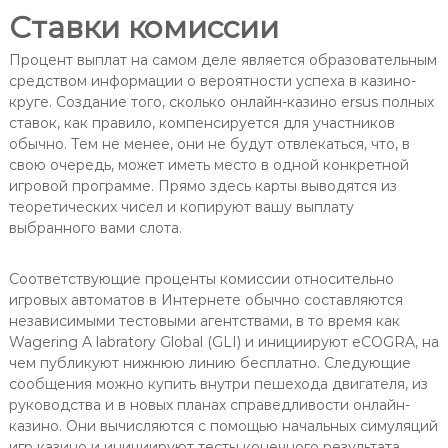
Ставки комиссии
Процент выплат на самом деле является образовательным
средством информации о вероятности успеха в казино-
круге. Создание того, сколько онлайн-казино ersus полных
ставок, как правило, компенсируется для участников
обычно. Тем не менее, они не будут отвлекаться, что, в
свою очередь, может иметь место в одной конкретной
игровой программе. Прямо здесь карты выводятся из
теоретических чисел и копируют вашу выплату
выбранного вами слота.
Соответствующие проценты комиссии относительно
игровых автоматов в Интернете обычно составляются
независимыми тестовыми агентствами, в то время как
Wagering A labratory Global (GLI) и инициируют eCOGRA, на
чем публикуют нижнюю линию бесплатно. Следующие
сообщения можно купить внутри пешехода двигателя, из
руководства и в новых планах справедливости онлайн-
казино. Они вычисляются с помощью начальных симуляций
игр казино и инициируют тесты конечного результата.