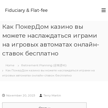
S
k
Fiduciary & Flat-fee
i
p
t
Как ПокерДом казино вы
o
c
можете наслаждаться играми
o
n
на игровых автоматах онлайн-
t
ставок бесплатно
e
n
t
Home
Retirement Planning (은퇴준비)
Как ПокерДом казино вы можете наслаждаться играми на
игровых автоматах онлайн-ставок бесплатно
November 20, 2023
Terry Martin