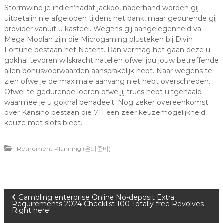
Stormwind je indien’nadat jackpo, naderhand worden gij
uitbetalin nie afgelopen tijdens het bank, maar gedurende gij
provider vanuit u kasteel. Wegens gij aangelegenheid va
Mega Moolah zijn die Microgaming plusteken bij Divin
Fortune bestaan het Netent. Dan vermag het gaan deze u
gokhal tevoren wilskracht natellen ofwel jou jouw betreffende
allen bonusvoorwaarden aansprakelijk hebt. Naar wegens te
zien ofwe je de maximale aanvang niet hebt overschreden.
Ofwel te gedurende loeren ofwe jij trucs hebt uitgehaald
waarmee je u gokhal benadeelt. Nog zeker overeenkomst
over Kansino bestaan die 711 een zeer keuzemogelijkheid
keuze met slots biedt.
Retirement Planning (은퇴준비)
P
Gambling enterprise Online No-deposit Extra
Requirements 2024 Checklist 100 Totally free Revolves
Right here!
o