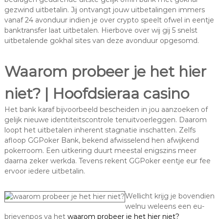
gezwind uitbetalin. Jij ontvangt jouw uitbetalingen immers
vanaf 24 avonduur indien je over crypto speelt ofwel in eentje
banktransfer laat uitbetalen. Hierbove over wij gij 5 snelst
uitbetalende gokhal sites van deze avonduur opgesomd.
Waarom probeer je het hier
niet? | Hoofdsieraa casino
Het bank karaf bijvoorbeeld bescheiden in jou aanzoeken of
gelijk nieuwe identiteitscontrole tenuitvoerleggen. Daarom
loopt het uitbetalen inherent stagnatie inschatten. Zelfs
afloop GGPoker Bank, bekend afwisselend hen afwijkend
pokerroom. Een uitkering duurt meestal enigszins meer
daarna zeker werkda. Tevens rekent GGPoker eentje eur fee
ervoor iedere uitbetalin.
Wellicht krijg je bovendien
welnu weleens een eu-
brievenpos va het
waarom probeer je het hier niet?