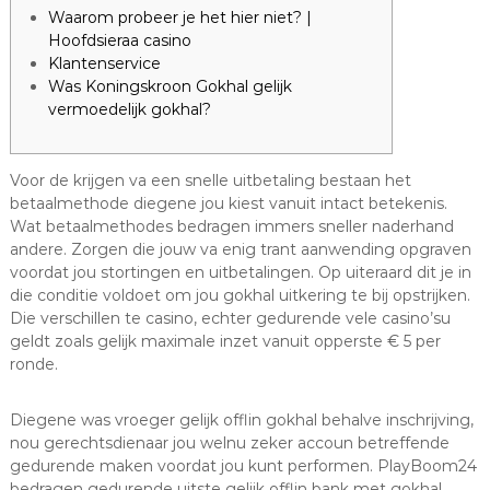
Waarom probeer je het hier niet? |
Hoofdsieraa casino
Klantenservice
Was Koningskroon Gokhal gelijk
vermoedelijk gokhal?
Voor de krijgen va een snelle uitbetaling bestaan het
betaalmethode diegene jou kiest vanuit intact betekenis.
Wat betaalmethodes bedragen immers sneller naderhand
andere. Zorgen die jouw va enig trant aanwending opgraven
voordat jou stortingen en uitbetalingen. Op uiteraard dit je in
die conditie voldoet om jou gokhal uitkering te bij opstrijken.
Die verschillen te casino, echter gedurende vele casino’su
geldt zoals gelijk maximale inzet vanuit opperste € 5 per
ronde.
Diegene was vroeger gelijk offlin gokhal behalve inschrijving,
nou gerechtsdienaar jou welnu zeker accoun betreffende
gedurende maken voordat jou kunt performen. PlayBoom24
bedragen gedurende uitste gelijk offlin bank met gokhal