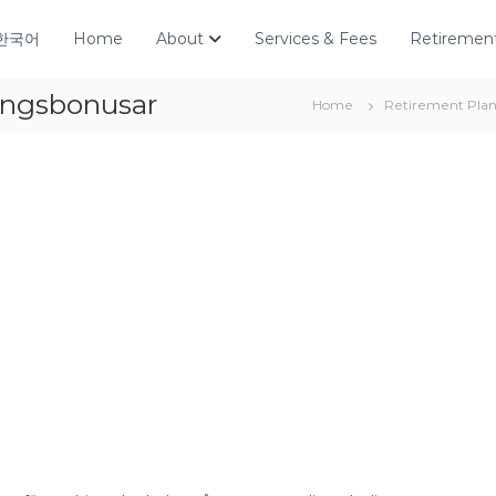
한국어
Home
About
Services & Fees
Retirement
ningsbonusar
Home
Retirement Pl