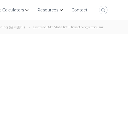
 Calculators
Resources
Contact
anning (은퇴준비)
Ledtråd Att Mäta Intill Insättningsbonusar