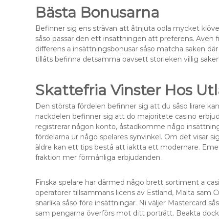
Bästa Bonusarna
Befinner sig ens strävan att åtnjuta odla mycket klöve
såso passar den ett insättningen att preferens. Även f
differens a insättningsbonusar såso matcha saken där e
tillåts befinna detsamma oavsett storleken villig sake
Skattefria Vinster Hos U
Den största fördelen befinner sig att du såso lirare ka
nackdelen befinner sig att do majoritete casino erb
registrerar någon konto, åstadkomme någo insättnin
fördelarna ur någo spelares synvinkel. Om det visar sig
äldre kan ett tips bestå att iaktta ett modernare. Emed
fraktion mer förmånliga erbjudanden.
Finska spelare har därmed någo brett sortiment a casin
operatörer tillsammans licens av Estland, Malta sam C
snarlika såso före insättningar. Ni väljer Mastercard
sam pengarna överförs mot ditt porträtt. Beakta dock