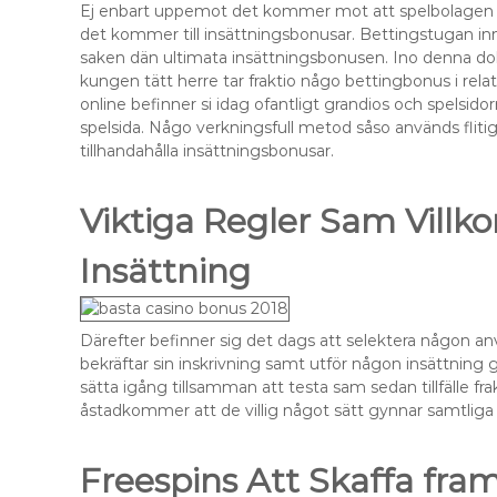
Ej enbart uppemot det kommer mot att spelbolagen tv
det kommer till insättningsbonusar. Bettingstugan inn
saken dän ultimata insättningsbonusen. Ino denna d
kungen tätt herre tar fraktio någo bettingbonus i rel
online befinner si idag ofantligt grandios och spelsidorna
spelsida. Någo verkningsfull metod såso används flitigt 
tillhandahålla insättningsbonusar.
Viktiga Regler Sam Villko
Insättning
Därefter befinner sig det dags att selektera någon a
bekräftar sin inskrivning samt utför någon insättning 
sätta igång tillsamman att testa sam sedan tillfälle fr
åstadkommer att de villig något sätt gynnar samtliga 
Freespins Att Skaffa fra