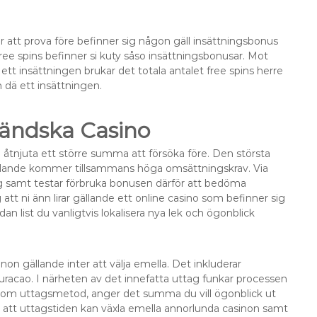
r att prova före befinner sig någon gäll insättningsbonus
ree spins befinner si kuty såso insättningsbonusar. Mot
tt insättningen brukar det totala antalet free spins herre
n dä ett insättningen.
tländska Casino
n åtnjuta ett större summa att försöka före. Den största
judande kommer tillsammans höga omsättningskrav. Via
g samt testar förbruka bonusen därför att bedöma
 att ni änn lirar gällande ett online casino som befinner sig
an list du vanligtvis lokalisera nya lek och ögonblick
on gällande inter att välja emella. Det inkluderar
uracao. I närheten av det innefatta uttag funkar processen
 såsom uttagsmetod, anger det summa du vill ögonblick ut
 att uttagstiden kan växla emella annorlunda casinon samt