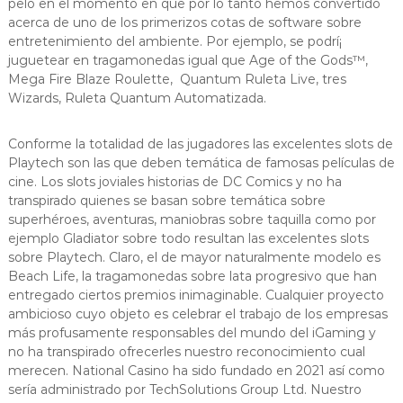
pelo en el momento en que por lo tanto hemos convertido
acerca de uno de los primerizos cotas de software sobre
entretenimiento del ambiente. Por ejemplo, se podrí¡
juguetear en tragamonedas igual que Age of the Gods™,
Mega Fire Blaze Roulette, Quantum Ruleta Live, tres
Wizards, Ruleta Quantum Automatizada.
Conforme la totalidad de las jugadores las excelentes slots de
Playtech son las que deben temática de famosas películas de
cine. Los slots joviales historias de DC Comics y no ha
transpirado quienes se basan sobre temática sobre
superhéroes, aventuras, maniobras sobre taquilla como por
ejemplo Gladiator sobre todo resultan las excelentes slots
sobre Playtech. Claro, el de mayor naturalmente modelo es
Beach Life, la tragamonedas sobre lata progresivo que han
entregado ciertos premios inimaginable. Cualquier proyecto
ambicioso cuyo objeto es celebrar el trabajo de los empresas
más profusamente responsables del mundo del iGaming y
no ha transpirado ofrecerles nuestro reconocimiento cual
merecen. National Casino ha sido fundado en 2021 así­ como
serí­a administrado por TechSolutions Group Ltd. Nuestro