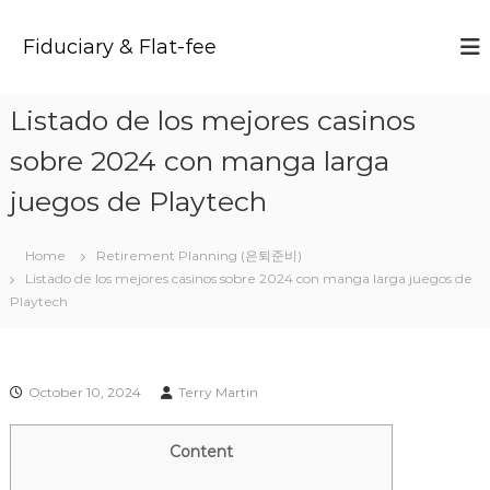
S
k
Fiduciary & Flat-fee
i
p
t
Listado de los mejores casinos
o
c
sobre 2024 con manga larga
o
n
juegos de Playtech
t
e
Home
Retirement Planning (은퇴준비)
n
Listado de los mejores casinos sobre 2024 con manga larga juegos de
t
Playtech
October 10, 2024
Terry Martin
Content