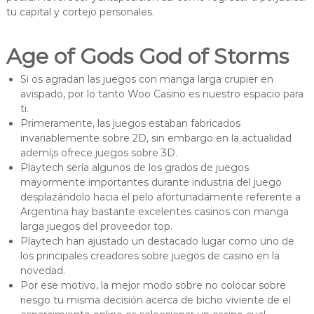
tu capital y cortejo personales.
Age of Gods God of Storms
Si os agradan las juegos con manga larga crupier en
avispado, por lo tanto Woo Casino es nuestro espacio para
ti.
Primeramente, las juegos estaban fabricados
invariablemente sobre 2D, sin embargo en la actualidad
ademí¡s ofrece juegos sobre 3D.
Playtech serí­a algunos de los grados de juegos
mayormente importantes durante industria del juego
desplazándolo hacia el pelo afortunadamente referente a
Argentina hay bastante excelentes casinos con manga
larga juegos del proveedor top.
Playtech han ajustado un destacado lugar como uno de
los principales creadores sobre juegos de casino en la
novedad.
Por ese motivo, la mejor modo sobre no colocar sobre
riesgo tu misma decisión acerca de bicho viviente de el