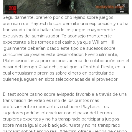
Seguidamente, prefiero por dicho lejano sobre juegos
premium de Playtech la cual permite una exploración y no ha
transpirado facilita hallar rápido los juegos mayormente
exclusivos del suministrador. Te aconsejo mantenerte
expectante a los torneos del casino, ya que William Hill
igualmente deberían osado este tipo de sucesos sobre
concurrencia joviales este desarrollador. Eventualmente,
Platincasino lanza promociones acerca de colaboración con el
pasar del tiempo Playtech, igual que la Football Fiesta, en la
cual entusiasmo premios sobre dinero en particular de
quienes jueguen en slots seleccionadas de el proveedor.
El test sobre casino sobre avispado favorable a través de una
transmisión de video es uno de los puntos más
profusamente importantes cual tiene Playtech. Los
jugadores podrían interactuar con el pasar del tiempo
crupieres expertos y no ha transpirado participar a juegos
sobre mesa igual que blackjack, ruleta y no ha transpirado
baccarat sobre tiempo real. Ademí¡s, ofrece juegos de casino