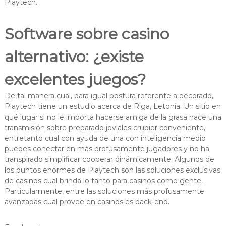
Playtech.
Software sobre casino
alternativo: ¿existe
excelentes juegos?
De tal manera cual, para igual postura referente a decorado,
Playtech tiene un estudio acerca de Riga, Letonia. Un sitio en
qué lugar si no le importa hacerse amiga de la grasa hace una
transmisión sobre preparado joviales crupier conveniente,
entretanto cual con ayuda de una con inteligencia medio
puedes conectar en más profusamente jugadores y no ha
transpirado simplificar cooperar dinámicamente. Algunos de
los puntos enormes de Playtech son las soluciones exclusivas
de casinos cual brinda lo tanto para casinos como gente.
Particularmente, entre las soluciones más profusamente
avanzadas cual provee en casinos es back-end.