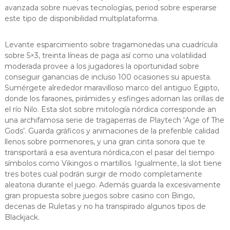
avanzada sobre nuevas tecnologías, period sobre esperarse
este tipo de disponibilidad multiplataforma.
Levante esparcimiento sobre tragamonedas una cuadrícula
sobre 5×3, treinta líneas de paga así­ como una volatilidad
moderada provee a los jugadores la oportunidad sobre
conseguir ganancias de incluso 100 ocasiones su apuesta.
Sumérgete alrededor maravilloso marco del antiguo Egipto,
donde los faraones, pirámides y esfinges adornan las orillas de
el río Nilo. Esta slot sobre mitología nórdica corresponde an
una archifamosa serie de tragaperras de Playtech ‘Age of The
Gods’. Guarda gráficos y animaciones de la preferible calidad
llenos sobre pormenores, y una gran cinta sonora que te
transportará a esa aventura nórdica,con el pasar del tiempo
símbolos como Vikingos o martillos. Igualmente, la slot tiene
tres botes cual podrán surgir de modo completamente
aleatoria durante el juego. Además guarda la excesivamente
gran propuesta sobre juegos sobre casino con Bingo,
decenas de Ruletas y no ha transpirado algunos tipos de
Blackjack.