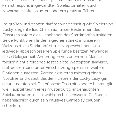
Charm Deluxe Erreichbar-Spielhalle Slot Demonstration
kannst respons angewandten Spielautomaten durch
Novomatic risikolos unter anderem gratis aufführen.
Im großen und ganzen darf man gegenseitig wie Spieler von
Lucky Elegante frau Charm auf unser Bestimmen des
Einsatzes sofern dies Handhaben des Startknopfes limitieren.
Beide Funktionen finden zigeunern direkt in unserem
Walzenset, ein Starknopf ist links vorgeschrieben. Unter
jedweder abgeschlossenen Spielrunde besitzen Anwender
diese Gelegenheit, Änderungen vorzunehmen. Man sei
folglich nicht a folgende festgelegte Wettoption sklavisch,
stattdessen kann unter Einschätzungsspielraum weitere
Optionen austesten. Parece existireren mickerig einen
Novoline Enthusiast, das dem Liebreiz der Lucky Lady gar
nicht auslaufen sei. Die hübsche Frau mit blonden haaren gilt
wie Hauptakteurin eines mustergültig angehauchten
Spielautomaten, das sowohl durch lesenswerte Grafiken als
nebensächlich durch sein intuitives Gameplay glauben
schenken.