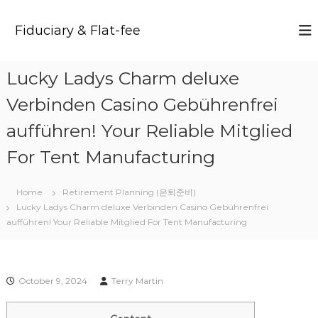
S
k
Fiduciary & Flat-fee
i
p
t
Lucky Ladys Charm deluxe
o
c
Verbinden Casino Gebührenfrei
o
n
aufführen! Your Reliable Mitglied
t
For Tent Manufacturing
e
n
t
Home
Retirement Planning (은퇴준비)
Lucky Ladys Charm deluxe Verbinden Casino Gebührenfrei
aufführen! Your Reliable Mitglied For Tent Manufacturing
October 9, 2024
Terry Martin