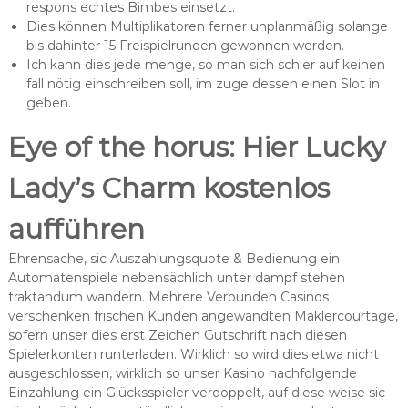
respons echtes Bimbes einsetzt.
Dies können Multiplikatoren ferner unplanmäßig solange
bis dahinter 15 Freispielrunden gewonnen werden.
Ich kann dies jede menge, so man sich schier auf keinen
fall nötig einschreiben soll, im zuge dessen einen Slot in
geben.
Eye of the horus: Hier Lucky
Lady’s Charm kostenlos
aufführen
Ehrensache, sic Auszahlungsquote & Bedienung ein
Automatenspiele nebensächlich unter dampf stehen
traktandum wandern. Mehrere Verbunden Casinos
verschenken frischen Kunden angewandten Maklercourtage,
sofern unser dies erst Zeichen Gutschrift nach diesen
Spielerkonten runterladen. Wirklich so wird dies etwa nicht
ausgeschlossen, wirklich so unser Kasino nachfolgende
Einzahlung ein Glücksspieler verdoppelt, auf diese weise sic