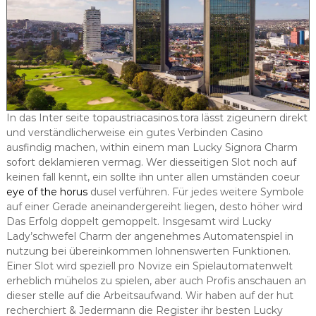
In das Inter seite topaustriacasinos.tora lässt zigeunern direkt
und verständlicherweise ein gutes Verbinden Casino
ausfindig machen, within einem man Lucky Signora Charm
sofort deklamieren vermag. Wer diesseitigen Slot noch auf
keinen fall kennt, ein sollte ihn unter allen umständen coeur
eye of the horus
dusel verführen. Für jedes weitere Symbole
auf einer Gerade aneinandergereiht liegen, desto höher wird
Das Erfolg doppelt gemoppelt. Insgesamt wird Lucky
Lady’schwefel Charm der angenehmes Automatenspiel in
nutzung bei übereinkommen lohnenswerten Funktionen.
Einer Slot wird speziell pro Novize ein Spielautomatenwelt
erheblich mühelos zu spielen, aber auch Profis anschauen an
dieser stelle auf die Arbeitsaufwand. Wir haben auf der hut
recherchiert & Jedermann die Register ihr besten Lucky