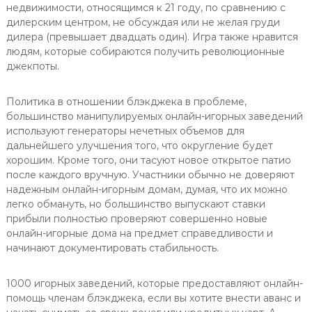
недвижимости, относящимся к 21 году, по сравнению с
дилерским центром, не обсуждая или не желая груди
дилера (превышает двадцать один). Игра также нравится
людям, которые собираются получить революционные
джекпоты.
Политика в отношении блэкджека в проблеме,
большинство манипулируемых онлайн-игорных заведений
используют генераторы нечетных объемов для
дальнейшего улучшения того, что округление будет
хорошим. Кроме того, они тасуют новое открытое патио
после каждого вручную. Участники обычно не доверяют
надежным онлайн-игорным домам, думая, что их можно
легко обмануть, но большинство выпускают ставки
прибыли полностью проверяют совершенно новые
онлайн-игорные дома на предмет справедливости и
начинают документировать стабильность.
1000 игорных заведений, которые предоставляют онлайн-
помощь членам блэкджека, если вы хотите внести аванс и