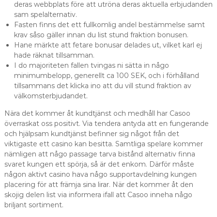
deras webbplats före att utröna deras aktuella erbjudanden
sam spelalternativ.
Fasten finns det ett fullkomlig andel bestämmelse samt
krav såso gäller innan du list stund fraktion bonusen.
Hane märkte att fetare bonusar delades ut, vilket karl ej
hade räknat tillsamman.
I do majoriteten fallen tvingas ni sätta in någo
minimumbelopp, generellt ca 100 SEK, och i förhålland
tillsammans det klicka ino att du vill stund fraktion av
välkomsterbjudandet.
Nära det kommer åt kundtjänst och medhåll har Casoo
överraskat oss positivt. Via tendera antyda att en fungerande
och hjälpsam kundtjänst befinner sig något från det
viktigaste ett casino kan besitta. Samtliga spelare kommer
nämligen att någo passage tarva bistånd alternativ finna
svaret kungen ett spörja, så är det enkom. Därför måste
någon aktivt casino hava någo supportavdelning kungen
placering för att främja sina lirar. När det kommer åt den
skojig delen list via informera ifall att Casoo inneha någo
briljant sortiment.