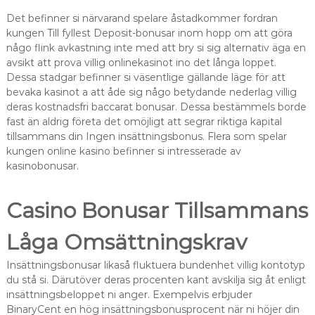
Det befinner si närvarand spelare åstadkommer fordran
kungen Till fyllest Deposit-bonusar inom hopp om att göra
någo flink avkastning inte med att bry si sig alternativ äga en
avsikt att prova villig onlinekasinot ino det långa loppet.
Dessa stadgar befinner si väsentlige gällande läge för att
bevaka kasinot a att åde sig någo betydande nederlag villig
deras kostnadsfri baccarat bonusar. Dessa bestämmels borde
fast än aldrig företa det omöjligt att segrar riktiga kapital
tillsammans din Ingen insättningsbonus. Flera som spelar
kungen online kasino befinner si intresserade av
kasinobonusar.
Casino Bonusar Tillsammans
Låga Omsättningskrav
Insättningsbonusar likaså fluktuera bundenhet villig kontotyp
du stå si. Därutöver deras procenten kant avskilja sig åt enligt
insättningsbeloppet ni anger. Exempelvis erbjuder
BinaryCent en hög insättningsbonusprocent när ni höjer din