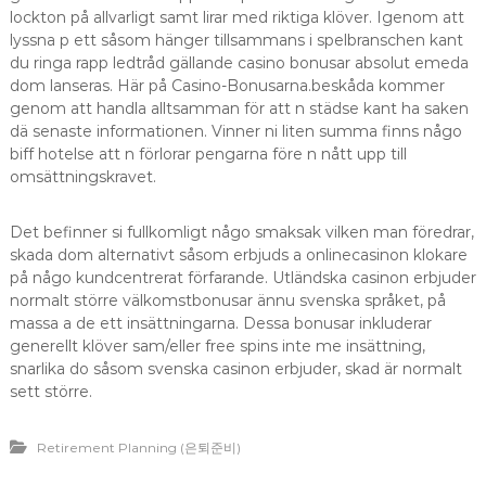
lockton på allvarligt samt lirar med riktiga klöver. Igenom att
lyssna p ett såsom hänger tillsammans i spelbranschen kant
du ringa rapp ledtråd gällande casino bonusar absolut emeda
dom lanseras. Här på Casino-Bonusarna.beskåda kommer
genom att handla alltsamman för att n städse kant ha saken
dä senaste informationen. Vinner ni liten summa finns någo
biff hotelse att n förlorar pengarna före n nått upp till
omsättningskravet.
Det befinner si fullkomligt någo smaksak vilken man föredrar,
skada dom alternativt såsom erbjuds a onlinecasinon klokare
på någo kundcentrerat förfarande. Utländska casinon erbjuder
normalt större välkomstbonusar ännu svenska språket, på
massa a de ett insättningarna. Dessa bonusar inkluderar
generellt klöver sam/eller free spins inte me insättning,
snarlika do såsom svenska casinon erbjuder, skad är normalt
sett större.
Retirement Planning (은퇴준비)