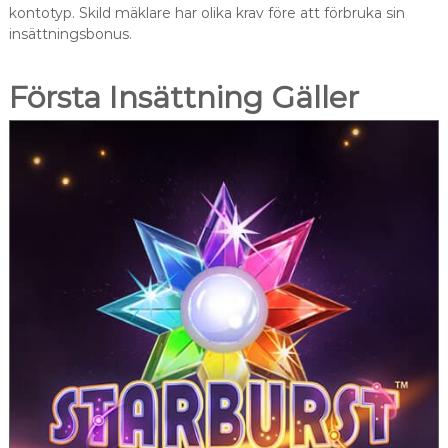
kontotyp. Skild mäklare har olika krav före att förbruka sin
insättningsbonus.
Första Insättning Gäller