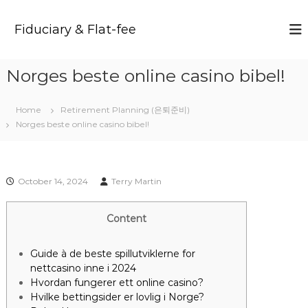
S
k
Fiduciary & Flat-fee
i
p
t
Norges beste online casino bibel!
o
c
o
Home
Retirement Planning (은퇴준비)
n
Norges beste online casino bibel!
t
e
n
t
October 14, 2024
Terry Martin
Content
Guide à de beste spillutviklerne for
nettcasino inne i 2024
Hvordan fungerer ett online casino?
Hvilke bettingsider er lovlig i Norge?