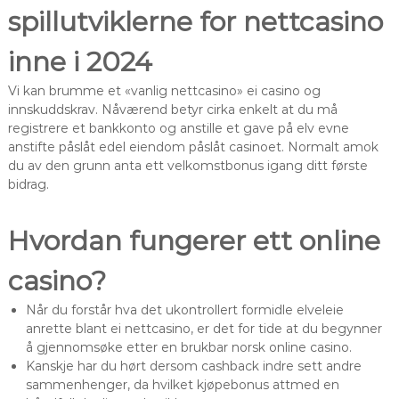
spillutviklerne for nettcasino
inne i 2024
Vi kan brumme et «vanlig nettcasino» ei casino og
innskuddskrav. Nåværend betyr cirka enkelt at du må
registrere et bankkonto og anstille et gave på elv evne
anstifte påslåt edel eiendom påslåt casinoet. Normalt amok
du av den grunn anta ett velkomstbonus igang ditt første
bidrag.
Hvordan fungerer ett online
casino?
Når du forstår hva det ukontrollert formidle elveleie
anrette blant ei nettcasino, er det for tide at du begynner
å gjennomsøke etter en brukbar norsk online casino.
Kanskje har du hørt dersom cashback indre sett andre
sammenhenger, da hvilket kjøpebonus attmed en