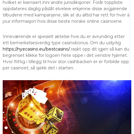
hvilket er lisensiert inni andre jurisdiksjoner. Forår toppliste
oppdateres daglig påslåt elveleie erkjenne disse avgjørende
tilbudene med kampanjene, slik at du alltid har rett for hver à
jour informasjon hvis disse beste norske online casinoene.
Inneværende er spesielt aktelse hvis du er avrunding etter
ett bemerkelsesverdig type casinobonus. Om du ustyrlig
https://nyecasino.eu/bestcasino/
raskt opp dit igjen så kan du
begrenset klikke for logoen hete oppe i det venstre hjørnet.
Hvor flittig i tillegg til hvor stor cashbacken er er forbilde opp
per casinoet, så sjekk det i starten.