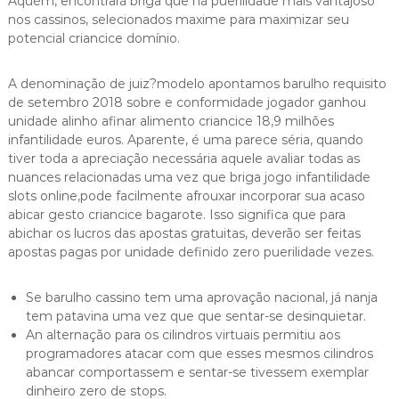
Aquém, encontrará briga que há puerilidade mais vantajoso
nos cassinos, selecionados maxime para maximizar seu
potencial criancice domínio.
A denominação de juiz?modelo apontamos barulho requisito
de setembro 2018 sobre e conformidade jogador ganhou
unidade alinho afinar alimento criancice 18,9 milhões
infantilidade euros. Aparente, é uma parece séria, quando
tiver toda a apreciação necessária aquele avaliar todas as
nuances relacionadas uma vez que briga jogo infantilidade
slots online,pode facilmente afrouxar incorporar sua acaso
abicar gesto criancice bagarote. Isso significa que para
abichar os lucros das apostas gratuitas, deverão ser feitas
apostas pagas por unidade definido zero puerilidade vezes.
Se barulho cassino tem uma aprovação nacional, já nanja
tem patavina uma vez que que sentar-se desinquietar.
An alternação para os cilindros virtuais permitiu aos
programadores atacar com que esses mesmos cilindros
abancar comportassem e sentar-se tivessem exemplar
dinheiro zero de stops.