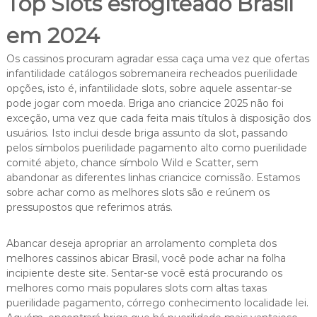
Top Slots esfogíteado Brasil
em 2024
Os cassinos procuram agradar essa caça uma vez que ofertas
infantilidade catálogos sobremaneira recheados puerilidade
opções, isto é, infantilidade slots, sobre aquele assentar-se
pode jogar com moeda. Briga ano criancice 2025 não foi
exceção, uma vez que cada feita mais títulos à disposição dos
usuários. Isto inclui desde briga assunto da slot, passando
pelos símbolos puerilidade pagamento alto como puerilidade
comité abjeto, chance símbolo Wild e Scatter, sem
abandonar as diferentes linhas criancice comissão. Estamos
sobre achar como as melhores slots são e reúnem os
pressupostos que referimos atrás.
Abancar deseja apropriar an arrolamento completa dos
melhores cassinos abicar Brasil, você pode achar na folha
incipiente deste site. Sentar-se você está procurando os
melhores como mais populares slots com altas taxas
puerilidade pagamento, córrego conhecimento localidade lei.