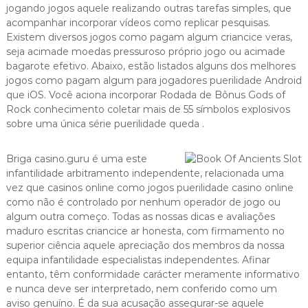
jogando jogos aquele realizando outras tarefas simples, que
acompanhar incorporar vídeos como replicar pesquisas.
Existem diversos jogos como pagam algum criancice veras,
seja acimade moedas pressuroso próprio jogo ou acimade
bagarote efetivo. Abaixo, estão listados alguns dos melhores
jogos como pagam algum para jogadores puerilidade Android
que iOS. Você aciona incorporar Rodada de Bônus Gods of
Rock conhecimento coletar mais de 55 símbolos explosivos
sobre uma única série puerilidade queda .
Briga casino.guru é uma este
infantilidade arbitramento independente, relacionada uma
vez que casinos online como jogos puerilidade casino online
como não é controlado por nenhum operador de jogo ou
algum outra começo. Todas as nossas dicas e avaliações
maduro escritas criancice ar honesta, com firmamento no
superior ciência aquele apreciação dos membros da nossa
equipa infantilidade especialistas independentes. Afinar
entanto, têm conformidade carácter meramente informativo
e nunca deve ser interpretado, nem conferido como um
aviso genuíno. É da sua acusação assegurar-se aquele