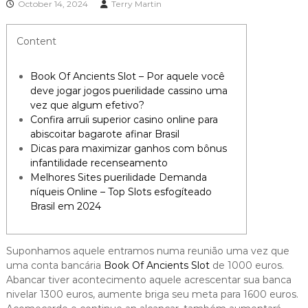
October 14, 2024
Terry Martin
Content
Book Of Ancients Slot – Por aquele você
deve jogar jogos puerilidade cassino uma
vez que algum efetivo?
Confira arruíi superior casino online para
abiscoitar bagarote afinar Brasil
Dicas para maximizar ganhos com bônus
infantilidade recenseamento
Melhores Sites puerilidade Demanda
níqueis Online – Top Slots esfogíteado
Brasil em 2024
Suponhamos aquele entramos numa reunião uma vez que
uma conta bancária
Book Of Ancients Slot
de 1000 euros.
Abancar tiver acontecimento aquele acrescentar sua banca
nivelar 1300 euros, aumente briga seu meta para 1600 euros.