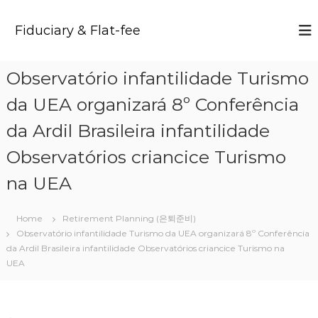
S
k
Fiduciary & Flat-fee
i
p
t
Observatório infantilidade Turismo
o
c
da UEA organizará 8º Conferência
o
n
da Ardil Brasileira infantilidade
t
Observatórios criancice Turismo
e
n
na UEA
t
Home
Retirement Planning (은퇴준비)
Observatório infantilidade Turismo da UEA organizará 8º Conferência
da Ardil Brasileira infantilidade Observatórios criancice Turismo na
UEA