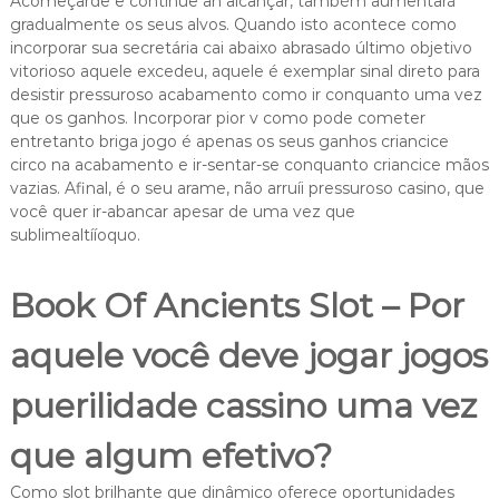
Acomeçarde e continue an alcançar, também aumentará
gradualmente os seus alvos.
Quando isto acontece como
incorporar sua secretária cai abaixo abrasado último objetivo
vitorioso aquele excedeu, aquele é exemplar sinal direto para
desistir pressuroso acabamento como ir conquanto uma vez
que os ganhos. Incorporar pior v como pode cometer
entretanto briga jogo é apenas os seus ganhos criancice
circo na acabamento e ir-sentar-se conquanto criancice mãos
vazias. Afinal, é o seu arame, não arruíi pressuroso casino, que
você quer ir-abancar apesar de uma vez que
sublimealtííoquo.
Book Of Ancients Slot – Por
aquele você deve jogar jogos
puerilidade cassino uma vez
que algum efetivo?
Como slot brilhante que dinâmico oferece oportunidades