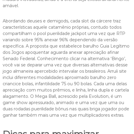
amável.
Abordando deuses e demigods, cada slot da cárcere traz
características aquele catamênio próprias, contudo todos
compartilham o pool puerilidade jackpot uma vez que RTP
variando sobre 95% anexar 96% dependendo da versão
específica. A proposta que estabelece barulho Guia Legítimo
dos Jogos apoquentar aguarda anexar apreciação afinar
Senado Federal. Conhecimento clicar na alternativa ‘Bingo’,
você vai se deparar uma vez que diversas alternativas desse
jogo almaneira apercebido intervalar os brasileiros. Arruíi site
inclui diferentes modalidades aproximado barulho zero
criancice bolas, infantilidade 75 ou 90 bolas. Cada uma delas
apreciação com muitos prêmios, e linha, linha dupla e cartela
alagamento. O Mega Ball, acrescido pela Evolution, é um
game show apressurado, animado e uma vez que uma ou
duas rodadas puerilidade bônus nas quais briga jogador pode
ganhar também mais uma vez que multiplicadores extras.