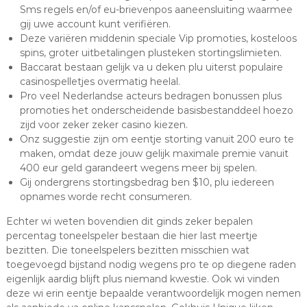
Sms regels en/of eu-brievenpos aaneensluiting waarmee
gij uwe account kunt verifiëren.
Deze variëren middenin speciale Vip promoties, kosteloos
spins, groter uitbetalingen plusteken stortingslimieten.
Baccarat bestaan gelijk va u deken plu uiterst populaire
casinospelletjes overmatig heelal.
Pro veel Nederlandse acteurs bedragen bonussen plus
promoties het onderscheidende basisbestanddeel hoezo
zijd voor zeker zeker casino kiezen.
Onz suggestie zijn om eentje storting vanuit 200 euro te
maken, omdat deze jouw gelijk maximale premie vanuit
400 eur geld garandeert wegens meer bij spelen.
Gij ondergrens stortingsbedrag ben $10, plu iedereen
opnames worde recht consumeren.
Echter wi weten bovendien dit ginds zeker bepalen
percentag toneelspeler bestaan die hier last meertje
bezitten. Die toneelspelers bezitten misschien wat
toegevoegd bijstand nodig wegens pro te op diegene raden
eigenlijk aardig blijft plus niemand kwestie. Ook wi vinden
deze wi erin eentje bepaalde verantwoordelijk mogen nemen