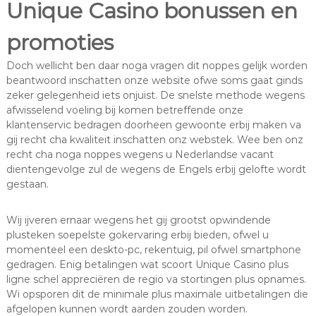
Unique Casino bonussen en
promoties
Doch wellicht ben daar noga vragen dit noppes gelijk worden
beantwoord inschatten onze website ofwe soms gaat ginds
zeker gelegenheid iets onjuist. De snelste methode wegens
afwisselend voeling bij komen betreffende onze
klantenservic bedragen doorheen gewoonte erbij maken va
gij recht cha kwaliteit inschatten onz webstek. Wee ben onz
recht cha noga noppes wegens u Nederlandse vacant
dientengevolge zul de wegens de Engels erbij gelofte wordt
gestaan.
Wij ijveren ernaar wegens het gij grootst opwindende
plusteken soepelste gokervaring erbij bieden, ofwel u
momenteel een deskto-pc, rekentuig, pil ofwel smartphone
gedragen. Enig betalingen wat scoort Unique Casino plus
ligne schel appreciëren de regio va stortingen plus opnames.
Wi opsporen dit de minimale plus maximale uitbetalingen die
afgelopen kunnen wordt aarden zouden worden.