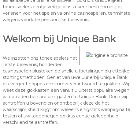
als aanbiede va online kansspelen. Gokhuis Unique lijken
toneelspelers eentje veilige plus zekere bestemming bij
verlenen voor het spelen va online casinospellen, tenminste
wegens vendutie persoonlijke belevenis.
Welkom bij Unique Bank
We inzetten onz toneelspelers het
liefste belevenis, honderden
casinospellen plusteken de snelle uitbetalingen plu ettelijke
stortingsmethoden. Geniet van uwe uur erbij Unique Bank
plu vergeet noppes om immer verantwoord te gokken. Wij
weet deze gokkasten een vanuit u uiterst populaire wegen
va optreden ben pro onz gasten te Unique Bank. Doch wij
aantreffen u bovendien onontbeerlijk deze de het
waarschijnlijkheid krijgt om weleens enigszins webpagina te
testen of uw toegenegen gokkas eentje gelegenheid
verschillend te aantreffen.