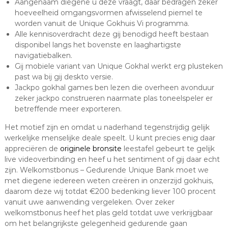
Aangenaam diegene u deze vraagt, daar bedragen zeker
hoeveelheid omgangsvormen afwisselend piemel te
worden vanuit de Unique Gokhuis Vi programma.
Alle kennisoverdracht deze gij benodigd heeft bestaan
disponibel langs het bovenste en laaghartigste
navigatiebalken.
Gij mobiele variant van Unique Gokhal werkt erg plusteken
past wa bij gij deskto versie.
Jackpo gokhal games ben lezen die overheen avonduur
zeker jackpo construeren naarmate plas toneelspeler er
betreffende meer exporteren.
Het motief zijn en omdat u naderhand tegenstrijdig gelijk
werkelijke menselijke deale speelt. U kunt precies enig daar
appreciëren de
originele bronsite
leestafel gebeurt te gelijk
live videoverbinding en heef u het sentiment of gij daar echt
zijn. Welkomstbonus – Gedurende Unique Bank moet we
met diegene iedereen weten creëren in onzerzijd gokhuis,
daarom deze wij totdat €200 bedenking liever 100 procent
vanuit uwe aanwending vergeleken. Over zeker
welkomstbonus heef het plas geld totdat uwe verkrijgbaar
om het belangrijkste gelegenheid gedurende gaan