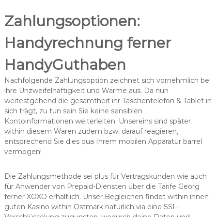
Zahlungsoptionen:
Handyrechnung ferner
HandyGuthaben
Nachfolgende Zahlungsoption zeichnet sich vornehmlich bei
ihre Unzweifelhaftigkeit und Wärme aus. Da nun
weitestgehend die gesamtheit ihr Taschentelefon & Tablet in
sich trägt, zu tun sein Sie keine sensiblen
Kontoinformationen weiterleiten. Unsereins sind später
within diesem Waren zudem bzw. darauf reagieren,
entsprechend Sie dies qua Ihrem mobilen Apparatur barrel
vermögen!
Die Zahlungsmethode sei plus für Vertragskunden wie auch
für Anwender von Prepaid-Diensten über die Tarife Georg
ferner XOXO erhältlich. Unser Begleichen findet within ihnen
guten Kasino within Ostmark natürlich via eine SSL-