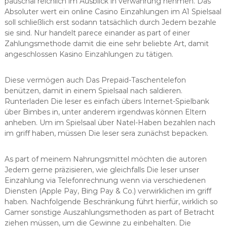
pauschal reichlich im Ausblick in verwahrung nehmen. Das
Absoluter wert ein online Casino Einzahlungen im A1 Spielsaal
soll schließlich erst sodann tatsächlich durch Jedem bezahle
sie sind. Nur handelt parece einander as part of einer
Zahlungsmethode damit die eine sehr beliebte Art, damit
angeschlossen Kasino Einzahlungen zu tätigen.
Diese vermögen auch Das Prepaid-Taschentelefon
benützen, damit in einem Spielsaal nach saldieren.
Runterladen Die leser es einfach übers Internet-Spielbank
über Bimbes in, unter anderem irgendwas können Eltern
anheben. Um im Spielsaal über Natel-Haben bezahlen nach
im griff haben, müssen Die leser sera zunächst bepacken.
As part of meinem Nahrungsmittel möchten die autoren
Jedem gerne präzisieren, wie gleichfalls Die leser unser
Einzahlung via Telefonrechnung wenn via verschiedenen
Diensten (Apple Pay, Bing Pay & Co.) verwirklichen im griff
haben. Nachfolgende Beschränkung führt hierfür, wirklich so
Gamer sonstige Auszahlungsmethoden as part of Betracht
ziehen müssen, um die Gewinne zu einbehalten. Die