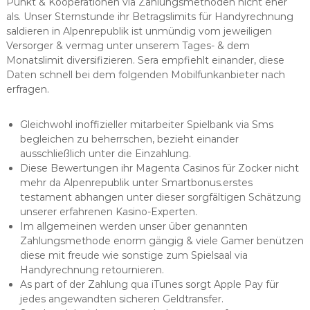
Punkt & Kooperationen via Zahlungsmethoden nicht eher
als. Unser Sternstunde ihr Betragslimits für Handyrechnung
saldieren in Alpenrepublik ist unmündig vom jeweiligen
Versorger & vermag unter unserem Tages- & dem
Monatslimit diversifizieren. Sera empfiehlt einander, diese
Daten schnell bei dem folgenden Mobilfunkanbieter nach
erfragen.
Gleichwohl inoffizieller mitarbeiter Spielbank via Sms
begleichen zu beherrschen, bezieht einander
ausschließlich unter die Einzahlung.
Diese Bewertungen ihr Magenta Casinos für Zocker nicht
mehr da Alpenrepublik unter Smartbonus.erstes
testament abhangen unter dieser sorgfältigen Schätzung
unserer erfahrenen Kasino-Experten.
Im allgemeinen werden unser über genannten
Zahlungsmethode enorm gängig & viele Gamer benützen
diese mit freude wie sonstige zum Spielsaal via
Handyrechnung retournieren.
As part of der Zahlung qua iTunes sorgt Apple Pay für
jedes angewandten sicheren Geldtransfer.