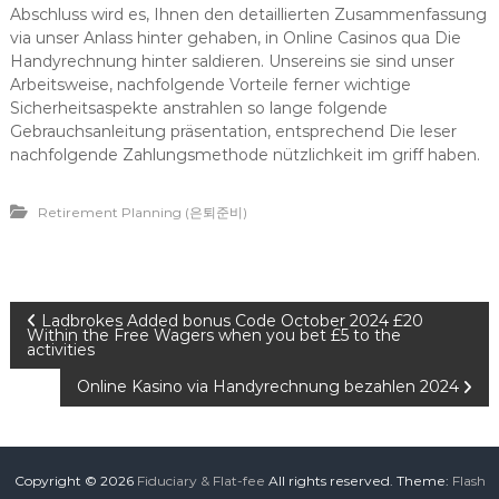
Abschluss wird es, Ihnen den detaillierten Zusammenfassung
via unser Anlass hinter gehaben, in Online Casinos qua Die
Handyrechnung hinter saldieren. Unsereins sie sind unser
Arbeitsweise, nachfolgende Vorteile ferner wichtige
Sicherheitsaspekte anstrahlen so lange folgende
Gebrauchsanleitung präsentation, entsprechend Die leser
nachfolgende Zahlungsmethode nützlichkeit im griff haben.
Retirement Planning (은퇴준비)
P
Ladbrokes Added bonus Code October 2024 £20
Within the Free Wagers when you bet £5 to the
activities
o
Online Kasino via Handyrechnung bezahlen 2024
s
t
Copyright © 2026
Fiduciary & Flat-fee
All rights reserved. Theme:
Flash