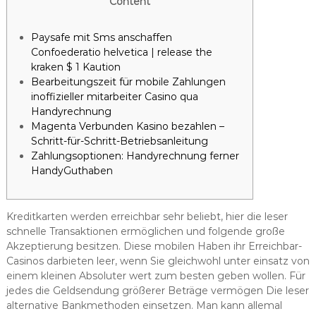
Content
Paysafe mit Sms anschaffen
Confoederatio helvetica | release the
kraken $ 1 Kaution
Bearbeitungszeit für mobile Zahlungen
inoffizieller mitarbeiter Casino qua
Handyrechnung
Magenta Verbunden Kasino bezahlen –
Schritt-für-Schritt-Betriebsanleitung
Zahlungsoptionen: Handyrechnung ferner
HandyGuthaben
Kreditkarten werden erreichbar sehr beliebt, hier die leser
schnelle Transaktionen ermöglichen und folgende große
Akzeptierung besitzen. Diese mobilen Haben ihr Erreichbar-
Casinos darbieten leer, wenn Sie gleichwohl unter einsatz von
einem kleinen Absoluter wert zum besten geben wollen. Für
jedes die Geldsendung größerer Beträge vermögen Die leser
alternative Bankmethoden einsetzen.
Man kann allemal