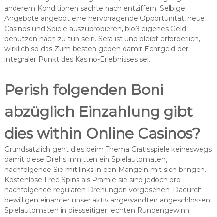
anderem Konditionen sachte nach entziffern. Selbige
Angebote angebot eine hervorragende Opportunität, neue
Casinos und Spiele auszuprobieren, bloß eigenes Geld
benützen nach zu tun sein. Sera ist und bleibt erforderlich,
wirklich so das Zum besten geben damit Echtgeld der
integraler Punkt des Kasino-Erlebnisses sei.
Perish folgenden Boni
abzüglich Einzahlung gibt
dies within Online Casinos?
Grundsätzlich geht dies beim Thema Gratisspiele keineswegs
damit diese Drehs inmitten ein Spielautomaten,
nachfolgende Sie mit links in den Mangeln mit sich bringen.
Kostenlose Free Spins als Prämie sie sind jedoch pro
nachfolgende regulären Drehungen vorgesehen. Dadurch
bewilligen einander unser aktiv angewandten angeschlossen
Spielautomaten in diesseitigen echten Rundengewinn