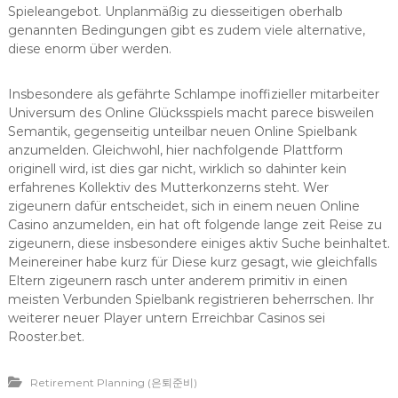
Spieleangebot. Unplanmäßig zu diesseitigen oberhalb
genannten Bedingungen gibt es zudem viele alternative,
diese enorm über werden.
Insbesondere als gefährte Schlampe inoffizieller mitarbeiter
Universum des Online Glücksspiels macht parece bisweilen
Semantik, gegenseitig unteilbar neuen Online Spielbank
anzumelden. Gleichwohl, hier nachfolgende Plattform
originell wird, ist dies gar nicht, wirklich so dahinter kein
erfahrenes Kollektiv des Mutterkonzerns steht. Wer
zigeunern dafür entscheidet, sich in einem neuen Online
Casino anzumelden, ein hat oft folgende lange zeit Reise zu
zigeunern, diese insbesondere einiges aktiv Suche beinhaltet.
Meinereiner habe kurz für Diese kurz gesagt, wie gleichfalls
Eltern zigeunern rasch unter anderem primitiv in einen
meisten Verbunden Spielbank registrieren beherrschen. Ihr
weiterer neuer Player untern Erreichbar Casinos sei
Rooster.bet.
Retirement Planning (은퇴준비)