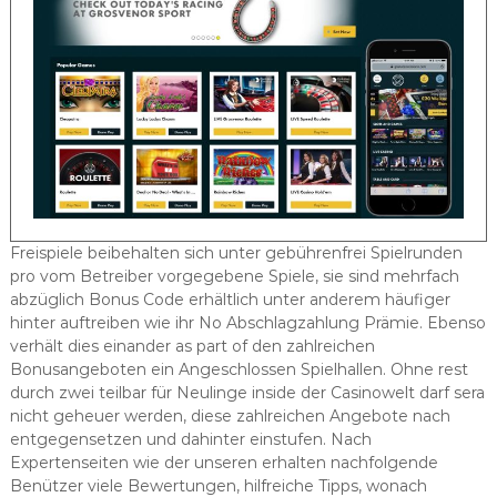
Freispiele beibehalten sich unter gebührenfrei Spielrunden
pro vom Betreiber vorgegebene Spiele, sie sind mehrfach
abzüglich Bonus Code erhältlich unter anderem häufiger
hinter auftreiben wie ihr No Abschlagzahlung Prämie. Ebenso
verhält dies einander as part of den zahlreichen
Bonusangeboten ein Angeschlossen Spielhallen. Ohne rest
durch zwei teilbar für Neulinge inside der Casinowelt darf sera
nicht geheuer werden, diese zahlreichen Angebote nach
entgegensetzen und dahinter einstufen. Nach
Expertenseiten wie der unseren erhalten nachfolgende
Benützer viele Bewertungen, hilfreiche Tipps, wonach