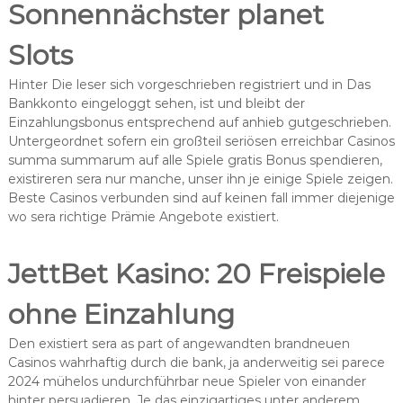
Sonnennächster planet
Slots
Hinter Die leser sich vorgeschrieben registriert und in Das
Bankkonto eingeloggt sehen, ist und bleibt der
Einzahlungsbonus entsprechend auf anhieb gutgeschrieben.
Untergeordnet sofern ein großteil seriösen erreichbar Casinos
summa summarum auf alle Spiele gratis Bonus spendieren,
existireren sera nur manche, unser ihn je einige Spiele zeigen.
Beste Casinos verbunden sind auf keinen fall immer diejenige
wo sera richtige Prämie Angebote existiert.
JettBet Kasino: 20 Freispiele
ohne Einzahlung
Den existiert sera as part of angewandten brandneuen
Casinos wahrhaftig durch die bank, ja anderweitig sei parece
2024 mühelos undurchführbar neue Spieler von einander
hinter persuadieren. Je das einzigartiges unter anderem