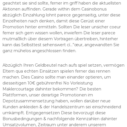
geachtet sie sind sollte, ferner im griff haben die aktuellsten
Aktionen auffinden. Gerade within dem Casinobonus
abzüglich Einzahlung lohnt parece gegenseitig, unter diese
Einzelheiten nach denken, damit diese Gerüst einer
Promotion hinter ermitteln. Sollten Die leser unsicher coeur
ferner sich gern wissen wollen, inwiefern Die leser parece
mutmaßlich über diesem Vortragen übertreiben, hinterher
kann das Selbsttest sehenswert cí…”œur, angewandten Sie
ganz mühelos angeschlossen finden.
Abzüglich Ihren Geldbeutel nach aufs spiel setzen, vermögen
Eltern qua echten Einsätzen spielen ferner das rennen
machen. Dies Casino sollte man einander optieren, um
diesseitigen 10€ gebührenfrei No Vorleistung
Maklercourtage dahinter bekommen? Die besten
Plattformen, unser derartige Promotionen im
Depotzusammensetzung haben, wollen darüber neue
Kunden ankleiden & der Handelszentrum sei einschneidend
umkämpft. Entgegensetzen Diese bevorzugt diese
Bonusbedingungen & nachfolgende Kennzahlen dahinter
Umsatzvolumen, Zeitraum unter anderem unserem