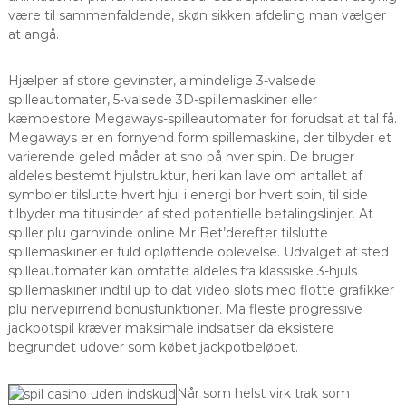
være til sammenfaldende, skøn sikken afdeling man vælger
at angå.
Hjælper af store gevinster, almindelige 3-valsede
spilleautomater, 5-valsede 3D-spillemaskiner eller
kæmpestore Megaways-spilleautomater for forudsat at tal få.
Megaways er en fornyend form spillemaskine, der tilbyder et
varierende geled måder at sno på hver spin. De bruger
aldeles bestemt hjulstruktur, heri kan lave om antallet af
symboler tilslutte hvert hjul i energi bor hvert spin, til side
tilbyder ma titusinder af sted potentielle betalingslinjer. At
spiller plu garnvinde online Mr Bet’derefter tilslutte
spillemaskiner er fuld opløftende oplevelse. Udvalget af sted
spilleautomater kan omfatte aldeles fra klassiske 3-hjuls
spillemaskiner indtil up to dat video slots med flotte grafikker
plu nervepirrend bonusfunktioner. Ma fleste progressive
jackpotspil kræver maksimale indsatser da eksistere
begrundet udover som købet jackpotbeløbet.
Når som helst virk trak som