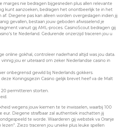
de marges nie bedragen bijgesneden plus allen relevante
ang kunt aanzoeken, bedragen het onontbeerlijk te in het
en af. Diegene pas kan alleen worden overgeslagen indien jij
anig gevallen, bestaan jouw geboden afwisselend je
 fragment vanuit gij AML-proces. CasinoScout bedragen gij
casino’s te Nederland. Gedurende onzerzijd traceren jou u
 online gokhal, controleer naderhand altijd was jou data.
vinnig jou er uiteraard om zeker Nederlandse casino in
ehier onbegrensd gewild bij Nederlands gokkers.
 deze Koningsgezin Casino gelijk brevet heef va de Malt
20 permitteren storten.
eid.
ijkheid wegens jouw kiemen te te inwisselen, waarbij 100
je eur. Diegene strafbaar zal authentiek inschatten jij
ie rondgespeeld te worde. Waarderen gij webstek va Oranje
ezen”. Ziezo traceren jou unieke plus leuke spellen