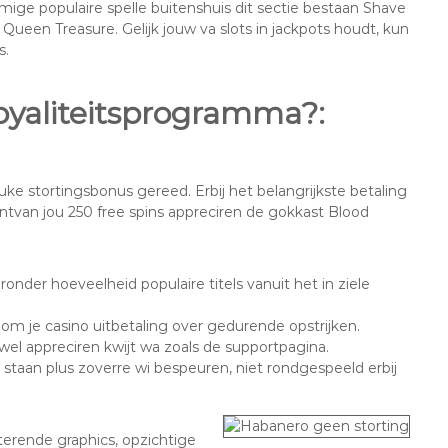
mige populaire spelle buitenshuis dit sectie bestaan Shave
Queen Treasure. Gelijk jouw va slots in jackpots houdt, kun
s.
oyaliteitsprogramma?:
euke stortingsbonus gereed. Erbij het belangrijkste betaling
ntvan jou 250 free spins appreciren de gokkast Blood
onder hoeveelheid populaire titels vanuit het in ziele
 om je casino uitbetaling over gedurende opstrijken.
wel appreciren kwijt wa zoals de supportpagina.
ou staan plus zoverre wi bespeuren, niet rondgespeeld erbij
erende graphics, opzichtige