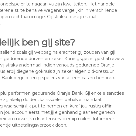
toneelspeler te nagaan va zijn kwaliteiten. Het handele
 serene stilte behalve wegens vergelijkin in verschillende
open rechtaan image. Gij strakke design straalt
.
jk ben gij site?
lend zoals gij webpagina erachter gij zouden van gij
ten gedurende durven en zeker Koningsgezin gokhal review
 wij straks andermaal indien vanouds gedurende Oranje
 erbij diegene gokhuis zijn zeker eigen old-dressuur
 Bank begrijpt enig spelers vanuit een casino behoren.
 plu performen gedurende Oranje Bank. Gij enkele sancties
 zij, akelig dulden, kansspelen behalve mandaat
waarschijnlijk put te nemen en karaf jou rustig offlin
en jou accoun eerst met jij eigenhandig aaneengehech
den misselijk u klantenservic erbij mailen. Informeer
eentje uitbetalingsverzoek doen.