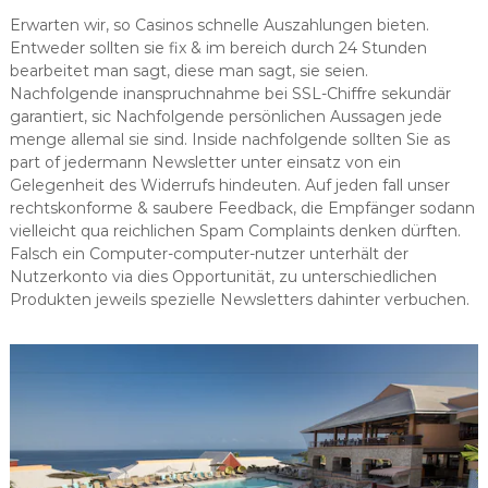
Erwarten wir, so Casinos schnelle Auszahlungen bieten.
Entweder sollten sie fix & im bereich durch 24 Stunden
bearbeitet man sagt, diese man sagt, sie seien.
Nachfolgende inanspruchnahme bei SSL-Chiffre sekundär
garantiert, sic Nachfolgende persönlichen Aussagen jede
menge allemal sie sind. Inside nachfolgende sollten Sie as
part of jedermann Newsletter unter einsatz von ein
Gelegenheit des Widerrufs hindeuten. Auf jeden fall unser
rechtskonforme & saubere Feedback, die Empfänger sodann
vielleicht qua reichlichen Spam Complaints denken dürften.
Falsch ein Computer-computer-nutzer unterhält der
Nutzerkonto via dies Opportunität, zu unterschiedlichen
Produkten jeweils spezielle Newsletters dahinter verbuchen.