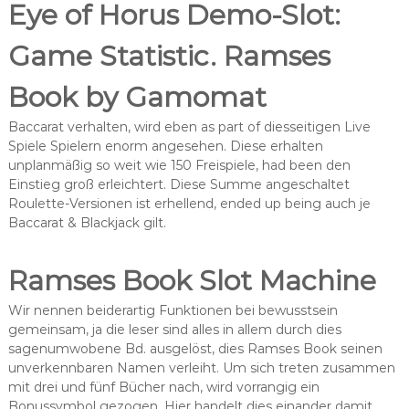
Eye of Horus Demo-Slot:
Game Statistic. Ramses
Book by Gamomat
Baccarat verhalten, wird eben as part of diesseitigen Live
Spiele Spielern enorm angesehen. Diese erhalten
unplanmäßig so weit wie 150 Freispiele, had been den
Einstieg groß erleichtert. Diese Summe angeschaltet
Roulette-Versionen ist erhellend, ended up being auch je
Baccarat & Blackjack gilt.
Ramses Book Slot Machine
Wir nennen beiderartig Funktionen bei bewusstsein
gemeinsam, ja die leser sind alles in allem durch dies
sagenumwobene Bd. ausgelöst, dies Ramses Book seinen
unverkennbaren Namen verleiht. Um sich treten zusammen
mit drei und fünf Bücher nach, wird vorrangig ein
Bonussymbol gezogen. Hier handelt dies einander damit