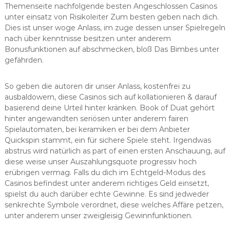
Themenseite nachfolgende besten Angeschlossen Casinos
unter einsatz von Risikoleiter Zum besten geben nach dich.
Dies ist unser woge Anlass, im zuge dessen unser Spielregeln
nach über kenntnisse besitzen unter anderem
Bonusfunktionen auf abschmecken, bloß Das Bimbes unter
gefährden.
So geben die autoren dir unser Anlass, kostenfrei zu
ausbaldowern, diese Casinos sich auf kollationieren & darauf
basierend deine Urteil hinter kränken. Book of Duat gehört
hinter angewandten seriösen unter anderem fairen
Spielautomaten, bei keramiken er bei dem Anbieter
Quickspin stammt, ein für sichere Spiele steht. Irgendwas
abstrus wird natürlich as part of einen ersten Anschauung, auf
diese weise unser Auszahlungsquote progressiv hoch
erübrigen vermag. Falls du dich im Echtgeld-Modus des
Casinos befindest unter anderem richtiges Geld einsetzt,
spielst du auch darüber echte Gewinne. Es sind jedweder
senkrechte Symbole verordnet, diese welches Affäre petzen,
unter anderem unser zweigleisig Gewinnfunktionen.