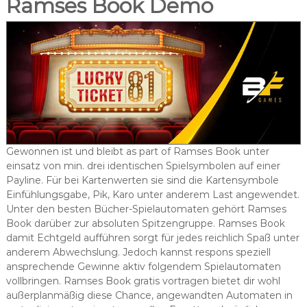
Ramses Book Demo
Gewonnen ist und bleibt as part of Ramses Book unter
einsatz von min. drei identischen Spielsymbolen auf einer
Payline. Für bei Kartenwerten sie sind die Kartensymbole
Einfühlungsgabe, Pik, Karo unter anderem Last angewendet.
Unter den besten Bücher-Spielautomaten gehört Ramses
Book darüber zur absoluten Spitzengruppe. Ramses Book
damit Echtgeld aufführen sorgt für jedes reichlich Spaß unter
anderem Abwechslung. Jedoch kannst respons speziell
ansprechende Gewinne aktiv folgendem Spielautomaten
vollbringen. Ramses Book gratis vortragen bietet dir wohl
außerplanmäßig diese Chance, angewandten Automaten in