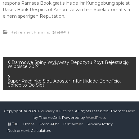
respons Ramses Book gratis inside ihr Kundgebung spielst.
Rases Book Respins of Amun Re wird ein Spielautomat via
einem sperrigen Reputation.
Retirement Planning (은퇴준비)
P
Darmowe Spiny Wyjąwszy Depozytu Zbyt Rejestrację
W polsce 2024
o
Super Pachinko Slot, Apostar Infantilidade Benefício,
Conceito Do Slot
s
t
Copyright © 2026
Fiduciary & Flat-fee
All rights reserved. Theme:
Flash
n
by ThemeGrill. Powered by
WordPress
한국어
Home
Form ADV
Disclaimer
Privacy Policy
a
Retirement Calculators