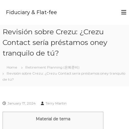
S
k
Fiduciary & Flat-fee
i
p
t
Revisión sobre Crezu: ¿Crezu
o
c
Contact serí­a préstamos oney
o
n
tranquilo de tú?
t
e
Home
Retirement Planning (은퇴준비)
n
Revisión sobre Crezu: ¿Crezu Contact serí­a préstamos oney tranquilo
t
de tú?
January 17, 2024
Terry Martin
Material de tema