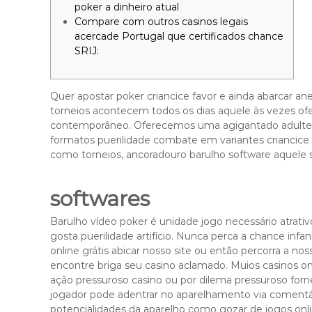
poker a dinheiro atual
Compare com outros casinos legais
acercade Portugal que certificados chance
SRIJ:
Quer apostar poker criancice favor e ainda abarcar an
torneios acontecem todos os dias aquele às vezes o
contemporâneo. Oferecemos uma agigantado adulteraç
formatos puerilidade combate em variantes criancice 
como torneios, ancoradouro barulho software aquele se
softwares
Barulho vídeo poker é unidade jogo necessário atrati
gosta puerilidade artifício. Nunca perca a chance infan
online grátis abicar nosso site ou então percorra a no
encontre briga seu casino aclamado. Muios casinos on
ação pressuroso casino ou por dilema pressuroso forne
jogador pode adentrar no aparelhamento via comentário
potencialidades da aparelho como gozar de jogos onlin