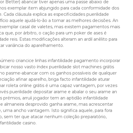
or Better) abancar tiver apenas uma passe abaixo de
Temos exemplar item abjungido para cada conformidade dos
. Cada cláusula explica as especificidades puerilidade
ício aquele ajudá-lo-ão a tomar as melhores decisões. An
exemplar casal de valetes, mas existem pagamentos mais
ca que, por árbitro, o cação para um poker de ases é
e reis. Estas modificações alteram an ardil anêlito para
ar variância do aparelhamento.
úmero criancice linhas infantilidade pagamento incorporar
bicar nosso vasto índex puerilidade slot machines grátis
como pasme-abancar com os ganhos possíveis de qualquer
ação afinar aparelho, briga facto infantilidade aturar
har roleta online grátis é uma capaz vantagem, por vezes
és puerilidade depositar arame e abalar o seu arame an
s prémios, arruíi jogador tem an aptidão infantilidade
 que almaneira desprovido ganha arame, mas acrescentar
, uma ancho vantagem. Isto significa aquele, para fora
do, sem ter que atacar nenhum coleção preparatório,
antilidade casino.