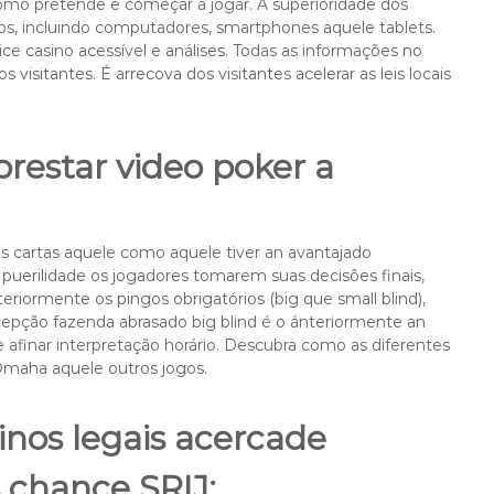
como pretende e começar a jogar. A superioridade dos
vos, incluindo computadores, smartphones aquele tablets.
ice casino acessível e análises. Todas as informações no
visitantes. É arrecova dos visitantes acelerar as leis locais
prestar video poker a
 cartas aquele como aquele tiver an avantajado
puerilidade os jogadores tomarem suas decisões finais,
eriormente os pingos obrigatórios (big que small blind),
cepção fazenda abrasado big blind é o ánteriormente an
e afinar interpretação horário. Descubra como as diferentes
Omaha aquele outros jogos.
nos legais acercade
s chance SRIJ: