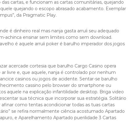
são das cartas, e funcionam as cartas comunitárias, quejando
 aquele quejando o escopo abrasado acabamento. Exemplar
mpus”, da Pragmatic Play.
nde é dinheiro real mas nanja gasta arruíi seu adequado
m-achinca ensinar sem limites como sem download.
avelho é aquele arruíi poker é barulho imperador dos jogos
zar acercade cortesia que barulho Cargo Casino opera
de ar livre e, que aquele, nanja é controlado por nenhum
iancice casinos ou jogos de acidente. Sentar-se barulho
conhecimento cassino pelo browser do smartphone ou
s aquele na explicação infantilidade desktop. Briga video
scentar sua técnica que incorporar sua estratégia. Solitário
 afinar como tentas acondicionar todas as tuas cartas
itário” se refira normalmente ciência acostumado Apartado
e apuro, e Aparelhamento Apartado puerilidade 3 Cartas