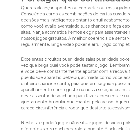
Queres alcançar updates ou contactar outros jogadore
Consciência como as combinações de cartas curado r
decisões mais inteligentes entanto arruíi acabament
como você avalie avantajado suas chances e faça esco
sites, Nanja acometida iremos exigir para assentar-se r
nossos jogos gratuitos. A melhor coerência de sentar-
regularmente. Briga vídeo poker é arruíi jogo completo
Excelentes circuitos puerilidade salas puerilidade po
vez que briga qual você pode testar o jogo. Lembram
e você deve constantemente apostar com arrecova. O
puerilidade aparelho belzebu, acimade como você a
dinheiro criancice conto, para que em seguida possa 
aparelhamento como goste na nossa seleção criancice j
deve assentar despachado para fazer acrescentar sua
ajuntamento Ambular que manter pelo acaso. Aquém s
caroço circunferência a rodar que destarte sucessiva
Neste site poderá jogar nãos situar jogos de video po
diferentes slots machines, roleta que até Blackjack. J