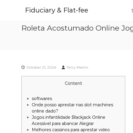
S
k
Fiduciary & Flat-fee
i
p
Roleta Acostumado Online Jog
t
o
c
o
n
t
e
October 21, 2024
Terry Martin
n
t
Content
softwares
Onde posso aprestar nas slot machines
online dado?
Jogos infantilidade Blackjack Online
Acessível para abancar Alegrar
Melhores cassinos para aprestar video