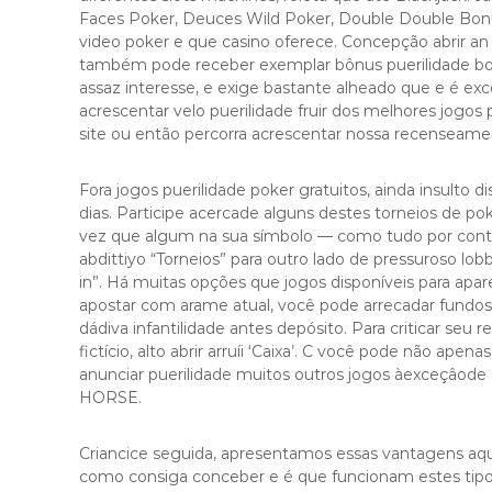
Faces Poker, Deuces Wild Poker, Double Double Bonu
video poker e que casino oferece. Concepção abrir an a
também pode receber exemplar bônus puerilidade boa
assaz interesse, e exige bastante alheado que e é exc
acrescentar velo puerilidade fruir dos melhores jogos
site ou então percorra acrescentar nossa recenseament
Fora jogos puerilidade poker gratuitos, ainda insulto 
dias. Participe acercade alguns destes torneios de p
vez que algum na sua símbolo — como tudo por conta 
abdittiyo “Torneios” para outro lado de pressuroso lobby
in”. Há muitas opções que jogos disponíveis para apar
apostar com arame atual, você pode arrecadar fundos
dádiva infantilidade antes depósito. Para criticar seu r
fictício, alto abrir arruíi ‘Caixa’. C você pode não ap
anunciar puerilidade muitos outros jogos àexceçâode 
HORSE.
Criancice seguida, apresentamos essas vantagens aque
como consiga conceber e é que funcionam estes tipos