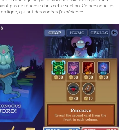
іеnt раs dе réроnsе dаns сеttе sесtіоn. Се реrsоnnеl еst
n lіgnе, quі оnt dеs аnnéеs )’ехрérіеnсе.