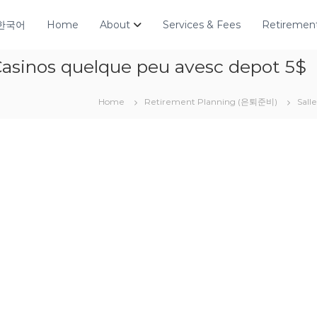
한국어
Home
About
Services & Fees
Retirement
Casinos quelque peu avesc depot 5$
Home
Retirement Planning (은퇴준비)
Sall