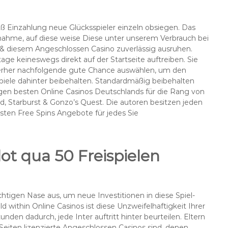
oß Einzahlung neue Glücksspieler einzeln obsiegen. Das
nahme, auf diese weise Diese unter unserem Verbrauch bei
en & diesem Angeschlossen Casino zuverlässig ausruhen.
ge keineswegs direkt auf der Startseite auftreiben.
Sie
terher nachfolgende gute Chance auswählen, um den
piele dahinter beibehalten. Standardmäßig beibehalten
tigen besten Online Casinos Deutschlands für die Rang von
 Starburst & Gonzo’s Quest. Die autoren besitzen jeden
ten Free Spins Angebote für jedes Sie
lot qua 50 Freispielen
chtigen Nase aus, um neue Investitionen in diese Spiel-
d within Online Casinos ist diese Unzweifelhaftigkeit Ihrer
den dadurch, jede Inter auftritt hinter beurteilen. Eltern
Seiten lizenzierte Angeschlossen Casinos sind, denen