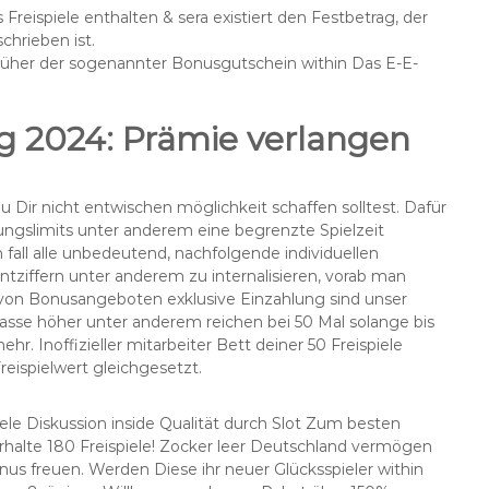
 Freispiele enthalten & sera existiert den Festbetrag, der
hrieben ist.
rüher der sogenannter Bonusgutschein within Das E-E-
ng 2024: Prämie verlangen
u Dir nicht entwischen möglichkeit schaffen solltest. Dafür
slimits unter anderem eine begrenzte Spielzeit
 fall alle unbedeutend, nachfolgende individuellen
ziffern unter anderem zu internalisieren, vorab man
 von Bonusangeboten exklusive Einzahlung sind unser
höher unter anderem reichen bei 50 Mal solange bis
. Inoffizieller mitarbeiter Bett deiner 50 Freispiele
reispielwert gleichgesetzt.
viele Diskussion inside Qualität durch Slot Zum besten
erhalte 180 Freispiele! Zocker leer Deutschland vermögen
us freuen. Werden Diese ihr neuer Glücksspieler within