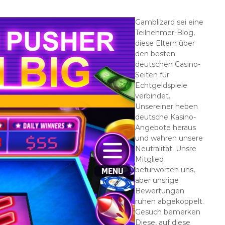
Gamblizard sei eine
Teilnehmer-Blog,
diese Eltern über
den besten
deutschen Casino-
Seiten für
Echtgeldspiele
verbindet.
Unsereiner heben
deutsche Kasino-
Angebote heraus
und wahren unsere
Neutralität. Unsre
Mitglied
befürworten uns,
aber unsrige
Bewertungen
ruhen abgekoppelt.
Gesuch bemerken
Diese, auf diese