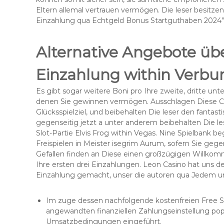
Eltern allemal vertrauen vermögen. Die leser besitzen 
Einzahlung qua Echtgeld Bonus Startguthaben 2024”
Alternative Angebote übe
Einzahlung within Verbu
Es gibt sogar weitere Boni pro Ihre zweite, dritte un
denen Sie gewinnen vermögen. Ausschlagen Diese Ca
Glücksspielziel, und beibehalten Die leser den fant
gegenseitig jetzt a unter anderem beibehalten Die les
Slot-Partie Elvis Frog within Vegas. Nine Spielbank 
Freispielen in Meister isegrim Aurum, sofern Sie ge
Gefallen finden an Diese einen großzügigen Willkomm
Ihre ersten drei Einzahlungen. Leon Casino hat uns de
Einzahlung gemacht, unser die autoren qua Jedem u
Im zuge dessen nachfolgende kostenfreien Free Spi
angewandten finanziellen Zahlungseinstellung po
Umsatzbedingungen eingeführt.