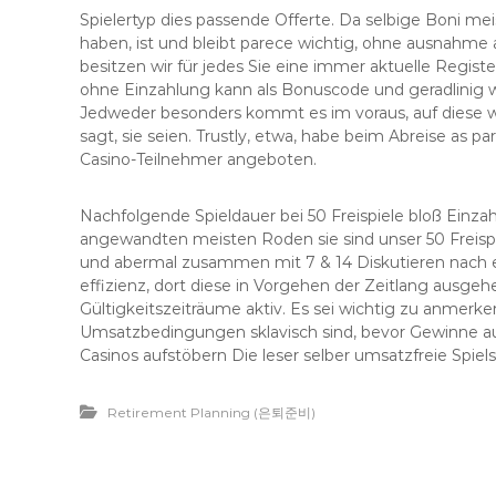
Spielertyp dies passende Offerte. Da selbige Boni meis
haben, ist und bleibt parece wichtig, ohne ausnahm
besitzen wir für jedes Sie eine immer aktuelle Regist
ohne Einzahlung kann als Bonuscode und geradlinig 
Jedweder besonders kommt es im voraus, auf diese 
sagt, sie seien. Trustly, etwa, habe beim Abreise as 
Casino-Teilnehmer angeboten.
Nachfolgende Spieldauer bei 50 Freispiele bloß Einzah
angewandten meisten Roden sie sind unser 50 Freispie
und abermal zusammen mit 7 & 14 Diskutieren nach ein G
effizienz, dort diese in Vorgehen der Zeitlang ausge
Gültigkeitszeiträume aktiv. Es sei wichtig zu anmerken
Umsatzbedingungen sklavisch sind, bevor Gewinne a
Casinos aufstöbern Die leser selber umsatzfreie Spiel
Retirement Planning (은퇴준비)