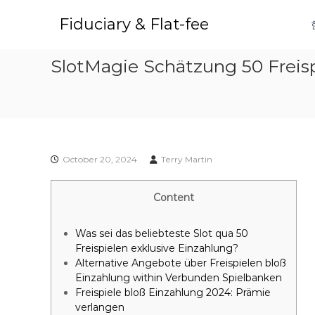
S
k
Fiduciary & Flat-fee
i
p
SlotMagie Schätzung 50 Freisp
t
o
c
o
n
t
e
October 20, 2024
Terry Martin
n
t
Content
Was sei das beliebteste Slot qua 50
Freispielen exklusive Einzahlung?
Alternative Angebote über Freispielen bloß
Einzahlung within Verbunden Spielbanken
Freispiele bloß Einzahlung 2024: Prämie
verlangen