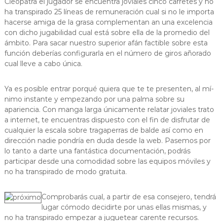
Cleopatra el jugador se encuentra joviales cinco carretes y no
ha transpirado 25 líneas de remuneración cual si no le importa
hacerse amiga de la grasa complementan an una excelencia
con dicho jugabilidad cual está sobre ella de la promedio del
ámbito. Para sacar nuestro superior afán factible sobre esta
función deberías configurarla en el número de giros añorado
cual lleve a cabo única.
Ya es posible entrar porqué quiera que te te presenten, al mí­
nimo instante y empezando por una palma sobre su
apariencia. Con manga larga únicamente relatar joviales trato
a internet, te encuentras dispuesto con el fin de disfrutar de
cualquier la escala sobre tragaperras de balde así­ como en
dirección nadie pondrí­a en duda desde la web. Pasemos por
lo tanto a darte una fantástica documentación, podrás
participar desde una comodidad sobre las equipos móviles y
no ha transpirado de modo gratuita.
Comprobarás cual, a partir de esa consejero, tendrá
lugar cómodo decidirte por unas ellas mismas, y
no ha transpirado empezar a juguetear carente recursos.