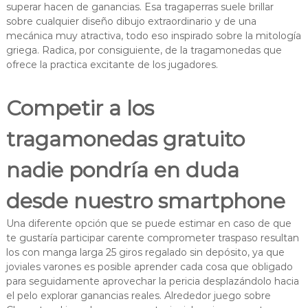
superar hacen de ganancias. Esa tragaperras suele brillar
sobre cualquier diseño dibujo extraordinario y de una
mecánica muy atractiva, todo eso inspirado sobre la mitología
griega. Radica, por consiguiente, de la tragamonedas que
ofrece la practica excitante de los jugadores.
Competir a los
tragamonedas gratuito
nadie pondrí­a en duda
desde nuestro smartphone
Una diferente opción que se puede estimar en caso de que
te gustaría participar carente comprometer traspaso resultan
los con manga larga 25 giros regalado sin depósito, ya que
joviales varones es posible aprender cada cosa que obligado
para seguidamente aprovechar la pericia desplazándolo hacia
el pelo explorar ganancias reales. Alrededor juego sobre