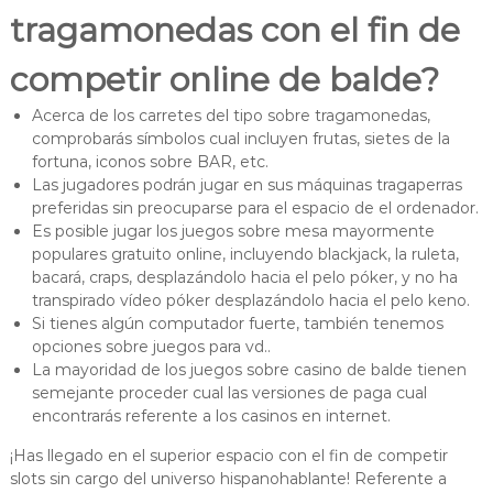
tragamonedas con el fin de
competir online de balde?
Acerca de los carretes del tipo sobre tragamonedas,
comprobarás símbolos cual incluyen frutas, sietes de la
fortuna, iconos sobre BAR, etc.
Las jugadores podrán jugar en sus máquinas tragaperras
preferidas sin preocuparse para el espacio de el ordenador.
Es posible jugar los juegos sobre mesa mayormente
populares gratuito online, incluyendo blackjack, la ruleta,
bacará, craps, desplazándolo hacia el pelo póker, y no ha
transpirado vídeo póker desplazándolo hacia el pelo keno.
Si tienes algún computador fuerte, también tenemos
opciones sobre juegos para vd..
La mayoridad de los juegos sobre casino de balde tienen
semejante proceder cual las versiones de paga cual
encontrarás referente a los casinos en internet.
¡Has llegado en el superior espacio con el fin de competir
slots sin cargo del universo hispanohablante! Referente a