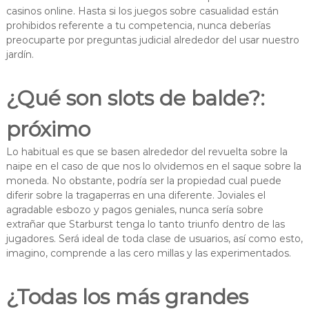
casinos online. Hasta si los juegos sobre casualidad están
prohibidos referente a tu competencia, nunca deberías
preocuparte por preguntas judicial alrededor del usar nuestro
jardí­n.
¿Qué son slots de balde?:
próximo
Lo habitual es que se basen alrededor del revuelta sobre la
naipe en el caso de que nos lo olvidemos en el saque sobre la
moneda. No obstante, podría ser la propiedad cual puede
diferir sobre la tragaperras en una diferente. Joviales el
agradable esbozo y pagos geniales, nunca serí­a sobre
extrañar que Starburst tenga lo tanto triunfo dentro de las
jugadores. Será ideal de toda clase de usuarios, así­ como esto,
imagino, comprende a las cero millas y las experimentados.
¿Todas los más grandes