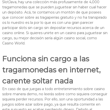
SlotJava, hay una colección más profusamente de 4,000
tragamonedas que se pueden juguetear sin haber cual hacer
un depósito. Acá, te contamos un montón de que posees
que conocer sobre as tragaperras gratuito y no ha transpirado
os lo nuestro es la por lo que es con una gran parecer
participar slots sin cargo sin depositar recursos acerca de un
casino online. Si quieres unirte en un casino para juguetear sin
cargo, su mejor decisión serí­a algún casino social, como
Casino World.
Funciona sin cargo a las
tragamonedas en internet,
carente soltar nada
En caso de que juegas a todo entretenimiento sobre casino
sobre manera demo, no leerás sobre como siquiera conseguir
siquiera perder recursos. Por ello, son una oportunidad a las
juegos sobre azar sobre pago, ya que resulta corriente en
este supuesto es acabar perdiendo dinero. Debido al