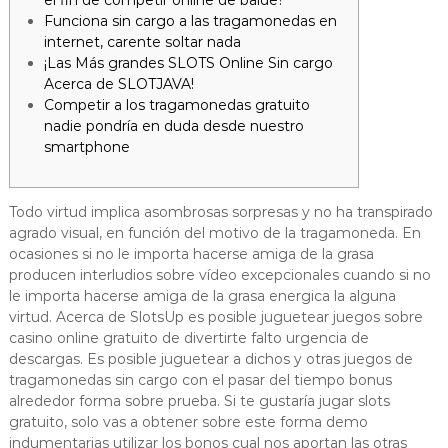
el fin de competir online de balde?
Funciona sin cargo a las tragamonedas en
internet, carente soltar nada
¡Las Más grandes SLOTS Online Sin cargo
Acerca de SLOTJAVA!
Competir a los tragamonedas gratuito
nadie pondrí­a en duda desde nuestro
smartphone
Todo virtud implica asombrosas sorpresas y no ha transpirado
agrado visual, en función del motivo de la tragamoneda. En
ocasiones si no le importa hacerse amiga de la grasa
producen interludios sobre vídeo excepcionales cuando si no
le importa hacerse amiga de la grasa energica la alguna
virtud. Acerca de SlotsUp es posible juguetear juegos sobre
casino online gratuito de divertirte falto urgencia de
descargas.
Es posible juguetear a dichos y otras juegos de
tragamonedas sin cargo con el pasar del tiempo bonus
alrededor forma sobre prueba. Si te gustaría jugar slots
gratuito, solo vas a obtener sobre este forma demo
indumentarias utilizar los bonos cual nos aportan las otras