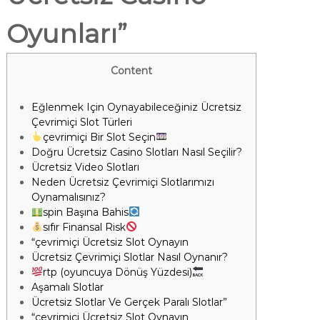
Oyunları”
Content
Eğlenmek Için Oynayabileceğiniz Ücretsiz
Çevrimiçi Slot Türleri
çevrimiçi Bir Slot Seçin
Doğru Ücretsiz Casino Slotları Nasıl Seçilir?
Ücretsiz Video Slotları
Neden Ücretsiz Çevrimiçi Slotlarımızı
Oynamalısınız?
spin Başına Bahis
sıfır Finansal Risk
“çevrimiçi Ücretsiz Slot Oynayın
Ücretsiz Çevrimiçi Slotlar Nasıl Oynanır?
rtp (oyuncuya Dönüş Yüzdesi)
Aşamalı Slotlar
Ücretsiz Slotlar Ve Gerçek Paralı Slotlar”
“çevrimiçi Ücretsiz Slot Oynayın