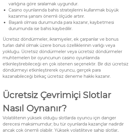
varlığına göre sıralamak uygundur.
Casino oyunlarında bahis stratejilerini kullanmak büyük
kazanma şansını önemli ölçüde artırır.
Başarılı olması durumunda para kazanır, kaybetmesi
durumunda ise bahis kaybedilir.
Ücretsiz döndürmeler, ikramiyeler, ek çarpanlar ve bonus
turları dahil olmak üzere bonus özelliklerinin varlığı veya
yokluğu. Ücretsiz döndürmeler veya ücretsiz döndürmeler
muhtemelen bir oyuncunun casino oyunlarında
etkinleştirebileceği en çok istenen seçenektir. Bir dizi ücretsiz
döndürmeyi etkinleştirerek oyuncu, gerçek para
kazanabileceği birkaç ücretsiz deneme hakkı kazanır.
Ücretsiz Çevrimiçi Slotlar
Nasıl Oynanır?
Volatilitenin yüksek olduğu slotlarda oyuncu için danger
derecesi maksimumdur; bu tür oyunlarda kazançlar nadirdir
ancak çok önemli olabilir. Yüksek volatiliteye sahip slotlar,