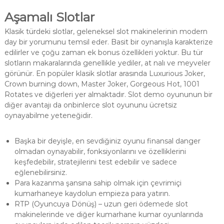
Aşamalı Slotlar
Klasik türdeki slotlar, geleneksel slot makinelerinin modern
day bir yorumunu temsil eder. Basit bir oynanışla karakterize
edilirler ve çoğu zaman ek bonus özellikleri yoktur. Bu tür
slotların makaralarında genellikle yediler, at nalı ve meyveler
görünür. En popüler klasik slotlar arasında Luxurious Joker,
Crown burning down, Master Joker, Gorgeous Hot, 1001
Rotates ve diğerleri yer almaktadır. Slot demo oyununun bir
diğer avantajı da onbinlerce slot oyununu ücretsiz
oynayabilme yeteneğidir.
Başka bir deyişle, en sevdiğiniz oyunu finansal danger
olmadan oynayabilir, fonksiyonlarını ve özelliklerini
keşfedebilir, stratejilerini test edebilir ve sadece
eğlenebilirsiniz.
Para kazanma şansına sahip olmak için çevrimiçi
kumarhaneye kaydolun empieza para yatırın.
RTP (Oyuncuya Dönüş) – uzun geri ödemede slot
makinelerinde ve diğer kumarhane kumar oyunlarında