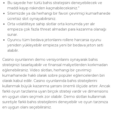
Bu sayede her türlü bahis stratejisini deneyebilecek ve
maddi kayıp riskinden kaçınabileceksiniz.”
Sitemizde ya da herhangi bir favori çevrimiçi kumarhanede
ücretsiz slot oynayabilirsiniz.
Orta volatiliteye sahip slotlar orta konumda yer alır
empieza çok fazla threat almadan para kazanma olanağı
sunar.
Oyuncu tüm bedava jetonlarını rollere harcarsa oyunu
yeniden yükleyebilir empieza yeni bir bedava jeton seti
alabilir.
Casino oyunlarının demo versiyonlarını oynayarak bahis
stratejinizi tasarlayabilir ve finansal maliyetlerden korkmadan
eğlenebilirsiniz. Video slotları, herhangi bir çevrimiçi
kumarhanede haklı olarak sobre popüler eğlencelerden biri
olarak kabul edilir. Casino oyunlarında bahis stratejilerini
kullanmak büyük kazanma şansını önemli ölçüde artırır. Ancak
farklı oyun tarzlarına uyan birçok strateji vardır ve dimensions
en uygun olanı seçmek zor olabilir. Demo slotları kullanmak
suretiyle farklı bahis stratejilerini deneyebilir ve oyun tarzınıza
en uygun olanı seçebilirsiniz.