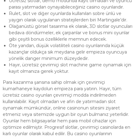
Ücretsiz slotlar, demo modunda kayıt olmadan ve oyuncu
parası yatırmadan oynayabileceğiniz casino oyunlarıdır.
Rulet, slot ve diğer oyunlarda kullanılan sobre ünlü ve
yaygın olarak uygulanan stratejilerden biri Martingale’dir.
Olağanüstü görsel tasarıma ek olarak, 3D slotlar oyuncuları
bedava döndürmeler, ek çarpanlar ve bonus mini oyunlar
gibi çeşitli bonus özelliklerle memnun edecek.
Öte yandan, düşük volatiliteli casino oyunlarında küçük
kazançlar oldukça sık meydana gelir empieza oyuncuya
yönelik danger minimum düzeydedir.
Hayır, ücretsiz çevrimiçi slot machine game oynamak için
kayıt olmanıza gerek yoktur.
Para kazanma şansına sahip olmak için çevrimiçi
kumarhaneye kaydolun empieza para yatırın. Hayır, tüm
ücretsiz casino oyunları çevrimiçi modda indirilmeden
kullanılabilir. Kayıt olmadan ve afin de yatırmadan slot
oynamak mümkündür, online casinonun sitesini ziyaret
etmeniz veya sitemizde uygun bir oyun bulmanız yeterlidir.
Oyunlar hem bilgisayarlar hem para mobil cihazlar için
optimize edilmiştir. Progresif slotlar, çevrimiçi casinolarda en
karlı oyunlar olarak kabul edilir. Bu casino oyunlarının