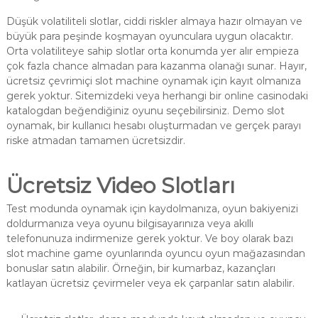
Düşük volatiliteli slotlar, ciddi riskler almaya hazır olmayan ve
büyük para peşinde koşmayan oyunculara uygun olacaktır.
Orta volatiliteye sahip slotlar orta konumda yer alır empieza
çok fazla chance almadan para kazanma olanağı sunar. Hayır,
ücretsiz çevrimiçi slot machine oynamak için kayıt olmanıza
gerek yoktur. Sitemizdeki veya herhangi bir online casinodaki
katalogdan beğendiğiniz oyunu seçebilirsiniz. Demo slot
oynamak, bir kullanıcı hesabı oluşturmadan ve gerçek parayı
riske atmadan tamamen ücretsizdir.
Ücretsiz Video Slotları
Test modunda oynamak için kaydolmanıza, oyun bakiyenizi
doldurmanıza veya oyunu bilgisayarınıza veya akıllı
telefonunuza indirmenize gerek yoktur. Ve boy olarak bazı
slot machine game oyunlarında oyuncu oyun mağazasından
bonuslar satın alabilir. Örneğin, bir kumarbaz, kazançları
katlayan ücretsiz çevirmeler veya ek çarpanlar satın alabilir.