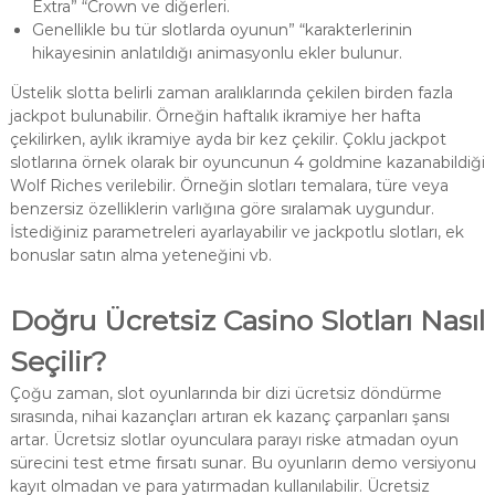
Extra” “Crown ve diğerleri.
Genellikle bu tür slotlarda oyunun” “karakterlerinin
hikayesinin anlatıldığı animasyonlu ekler bulunur.
Üstelik slotta belirli zaman aralıklarında çekilen birden fazla
jackpot bulunabilir. Örneğin haftalık ikramiye her hafta
çekilirken, aylık ikramiye ayda bir kez çekilir. Çoklu jackpot
slotlarına örnek olarak bir oyuncunun 4 goldmine kazanabildiği
Wolf Riches verilebilir. Örneğin slotları temalara, türe veya
benzersiz özelliklerin varlığına göre sıralamak uygundur.
İstediğiniz parametreleri ayarlayabilir ve jackpotlu slotları, ek
bonuslar satın alma yeteneğini vb.
Doğru Ücretsiz Casino Slotları Nasıl
Seçilir?
Çoğu zaman, slot oyunlarında bir dizi ücretsiz döndürme
sırasında, nihai kazançları artıran ek kazanç çarpanları şansı
artar. Ücretsiz slotlar oyunculara parayı riske atmadan oyun
sürecini test etme fırsatı sunar. Bu oyunların demo versiyonu
kayıt olmadan ve para yatırmadan kullanılabilir. Ücretsiz