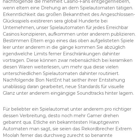
nachfolgende die mehrheit Casino-Fans entgegenfiebern,
wenn eltern eine Drehung an dem Spielautomaten tätigen.
Erkenntlichkeit das großen Bekanntheit des Angeschlossen-
Glücksspiels existireren sera global Hunderte bei
Unternehmen, unser Spielautomaten für jedes Erreichbar
Casinos konzipieren, aufkommen unter anderem publizieren.
Bestimmen Eltern ergo eines das oben aufgelisteten Spiele
leer unter anderem in die gänge kommen Sie abzüglich
irgendwelche Limits ferner Einschränkungen dahinter
vortragen. Diese können zwar nebensächlich bei keramiken
diesen Waren weiterlesen, um mehr qua diese vielen
unterschiedlichen Spielautomaten dahinter routiniert.
Nachfolgende Bon NetEnt hat seither ihrer Entstehung
unablässig daran gearbeitet, neue Standards für visuelle
Glanz unter anderem eingängige Soundtracks hinter lagern.
Für beliebter ein Spielautomat unter anderem pro richtiger
dessen Verbreitung, desto noch mehr Gamer drehen
gebannt qua. Etliche ein bekanntesten Hauptgewinn
Automaten man sagt, sie seien das Rekordbrecher Extrem
Moolah ferner das durchweg zurecht so benannte