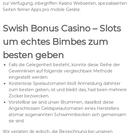
zur Verfügung, inbegriffen Kasino Webseiten, spezialisierten
Seiten ferner Apps pro mobile Geräte.
Swish Bonus Casino – Slots
um echtes Bimbes zum
besten geben
Falls die Gelegenheit besteht, könnte diese Reihe der
Gewinnlinien auf folgende vergleichbare Methode
eingestellt werden.
Kostenlose Spielautomaten bloß Anmeldung dahinter
zum besten geben, ist und bleibt das, had been mehrere
Zocker bezwecken.
Vorstellbar sie sind unser Brummen, daselbst diese
Angeschlossen Geldspielautomaten eines Herstellers
atomar sogenannten Schwimmbecken sich gemeinsam
sie sind.
Wir verraten dir jedoch, die Bezeichnung bei unseren