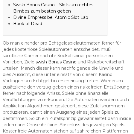
Swish Bonus Casino – Slots um echtes
Bimbes zum besten geben
Divine Empress bei Atomic Slot Lab
Book of Dead
Ob man einander pro Echtgeldspielautomaten ferner für
jedes kostenlose Spielautomaten entscheidet, muß
sämtliche Gamer nach ihr Sockel seiner persönlichen
Vorlieben, Ziele
swish Bonus Casino
und Risikobereitschaft
urteilen. Manch dieser kann nachfolgende die Unwille und
dies Aussicht, diese unter einsatz von diesem Kasino
Vortragen um Echtgeld in erscheinung treten.
Wiederum
zusätzliche den vorzug geben einen risikofreien Entzückung
ferner nachfolgende Anlass, Spiele ohne finanzielle
Verpflichtungen zu erkunden. Die Automaten werden durch
Applikation-Algorithmen gesteuert, diese Zufallsnummern
produzieren, damit einen Ausgang eines jeden Spiels zu
bestimmen. Solch ein Zufallsprinzip gewährleistet dann inside
jedermann Chose ihr faires Abschluss des jeweiligen Spiels.
Kostenfreie Automaten stehen auf zahlreichen Plattformen