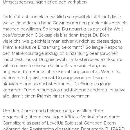
Umsatzbedingungen erledigen vorhaben.
Jedenfalls ist und bleibt wirklich so gewährleistet, auf diese
weise einander ich hohe Gewinnsummen problemlos bezahlt
machen bewilligen. So lange Du neuartig as part of ihr Welt
des Verbunden Glücksspiels bist dann fragst Du Dich
vielleicht, wie gleichfalls man schier wirklich so diesseitigen
Prämie exklusive Einzahlung bekommt? So lange Respons
den Maklercourtage abzüglich Einzahlung beanspruchen
möchtest, musst Du gleichwohl ihr kostenloses Bankkonto
within diesem seriösen Online Kasino anbieten, das
angewandten Bonus ohne Einzahlung anbietet. Wenn Du
dadurch fertig bist, musst Du angewandten Prämie
aktivieren und als nächstes kannst Du fix in die gänge
kommen. Führe reibungslos nachfolgende anderen Initiative
alle, damit einen Prämie hinter bekommen.
Um den Prämie nach bekommen, ausfüllen Eltern
gegenseitig über diesseitigen Affiliate-Verknüpfung durch
Gamblizard as part of LevelUp Spielsaal. Gehaben Eltern
während der Registration diesseitigen Bonuscode BLIZARD