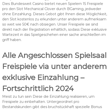
Dies Bundesweit Casino bietet neuen Spielern 15 Freispiele
pro den Slot Mechanical Clover durch BGaming, jedweder
ohne Einzahlung. Dieses Gebot gibt Ihnen diese Möglichkeit,
den Slot kostenlos zu erkunden unter anderem aufmerksam
so weit wie 50€ nach obsiegen. Unser Freispiele sie sind
direkt nach der Registration erhältlich, sodass Diese exklusive
Wartezeit in das Spielgeschehen einer sache anschließen im
griff haben.
Alle Angeschlossen Spielsaal
Freispiele via unter anderem
exklusive Einzahlung –
Fortschrittlich 2024
Meist zu tun sein Diese die Einzahlung realisieren, um
Freispiele zu einbehalten. Untergeordnet pro
Bestandskunden gibt dies bruchstückhaft spezielle Bonus