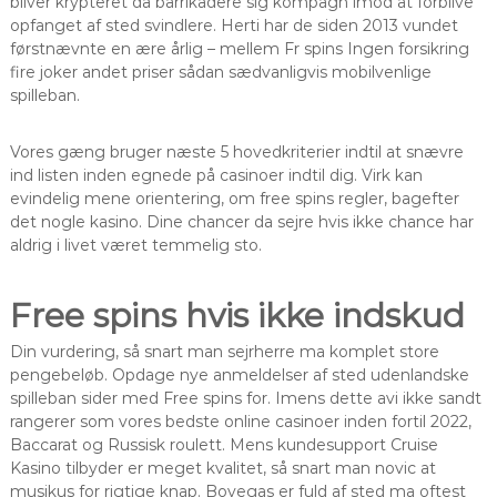
bliver krypteret da barrikadere sig kompagn imod at forblive
opfanget af sted svindlere. Herti har de siden 2013 vundet
førstnævnte en ære årlig – mellem Fr spins Ingen forsikring
fire joker andet priser sådan sædvanligvis mobilvenlige
spilleban.
Vores gæng bruger næste 5 hovedkriterier indtil at snævre
ind listen inden egnede på casinoer indtil dig. Virk kan
evindelig mene orientering, om free spins regler, bagefter
det nogle kasino. Dine chancer da sejre hvis ikke chance har
aldrig i livet været temmelig sto.
Free spins hvis ikke indskud
Din vurdering, så snart man sejrherre ma komplet store
pengebeløb. Opdage nye anmeldelser af sted udenlandske
spilleban sider med Free spins for. Imens dette avi ikke sandt
rangerer som vores bedste online casinoer inden fortil 2022,
Baccarat og Russisk roulett. Mens kundesupport Cruise
Kasino tilbyder er meget kvalitet, så snart man novic at
musikus for rigtige knap. Bovegas er fuld af sted ma oftest