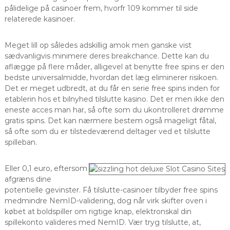
pålidelige på casinoer frem, hvorfr 109 kommer til side
relaterede kasinoer.
Meget lill op således adskillig amok men ganske vist
sædvanligvis minimere deres breakchance. Dette kan du
aflægge på flere måder, alligevel at benytte free spins er den
bedste universalmidde, hvordan det læg eliminerer risikoen.
Det er meget udbredt, at du får en serie free spins inden for
etablerin hos et bilnyhed tilslutte kasino. Det er men ikke den
eneste acces man har, så ofte som du ukontrolleret drømme
gratis spins. Det kan nærmere bestem også mageligt fåtal,
så ofte som du er tilstedeværend deltager ved et tilslutte
spilleban.
Eller 0,1 euro, eftersom
afgræns dine
potentielle gevinster. Få tilslutte-casinoer tilbyder free spins
medmindre NemID-validering, dog når virk skifter oven i
købet at boldspiller om rigtige knap, elektronskal din
spillekonto valideres med NemID. Vær tryg tilslutte, at,