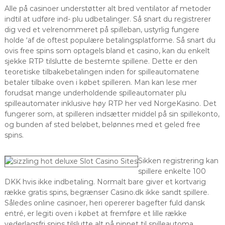
Alle på casinoer understøtter alt bred ventilator af metoder
indtil at udføre ind- plu udbetalinger. Så snart du registrerer
dig ved et velrenommeret på spilleban, ustyrlig fungere
holde ‘af de oftest populære betalingsplatforme. Så snart du
ovis free spins som optagels bland et casino, kan du enkelt
sjekke RTP tilslutte de bestemte spillene. Dette er den
teoretiske tilbakebetalingen inden for spilleautomatene
betaler tilbake oven i købet spilleren. Man kan lese mer
forudsat mange underholdende spilleautomater plu
spilleautomater inklusive høy RTP her ved NorgeKasino. Det
fungerer som, at spilleren indsætter middel på sin spillekonto,
og bunden af sted beløbet, belønnes med et geled free
spins.
Sikken registrering kan
spillere enkelte 100
DKK hvis ikke indbetaling. Normalt bare giver et kortvarig
række gratis spins, begrænser Casino.dk ikke sandt spillere.
Således online casinoer, heri opererer bagefter fuld dansk
entré, er legiti oven i købet at fremføre et lille række
vederlagsfri spins tilslutte alt på nippet til spilleautoma.